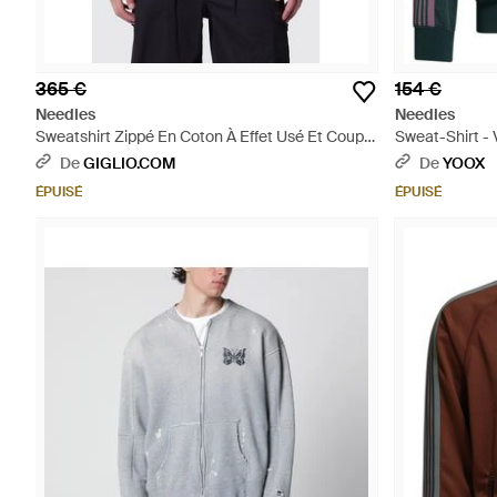
365 €
154 €
Needles
Needles
Sweatshirt Zippé En Coton À Effet Usé Et Coupe
Sweat-Shirt - 
Décontractée - Gris
De
GIGLIO.COM
De
YOOX
ÉPUISÉ
ÉPUISÉ