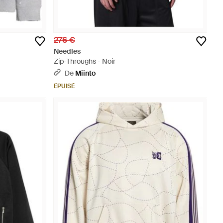
276 €
Needles
Zip-Throughs - Noir
De
Miinto
ÉPUISÉ