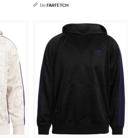
Latérales - Noir
De
FARFETCH