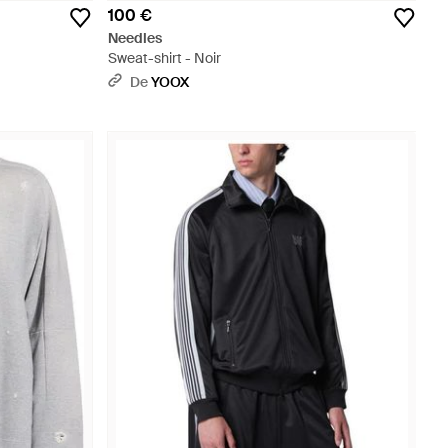
100 €
Needles
Sweat-shirt - Noir
De
YOOX