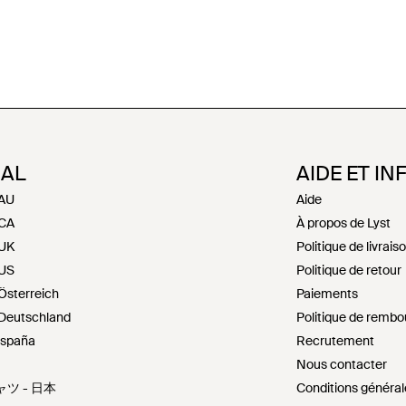
NAL
AIDE ET IN
 AU
Aide
 CA
À propos de Lyst
 UK
Politique de livrais
 US
Politique de retour
Österreich
Paiements
 Deutschland
Politique de remb
España
Recrutement
Nous contacter
ャツ - 日本
Conditions général