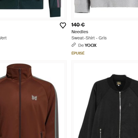
140 €
Needles
Vert
Sweat-Shirt - Gris
De
YOOX
ÉPUISÉ