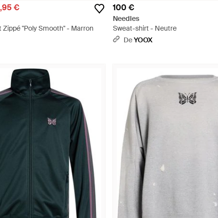
,95 €
100 €
Needles
t Zippé "Poly Smooth" - Marron
Sweat-shirt - Neutre
De
YOOX