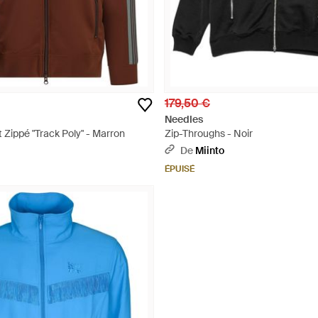
179,50 €
Needles
t Zippé "Track Poly" - Marron
Zip-Throughs - Noir
De
Miinto
ÉPUISÉ