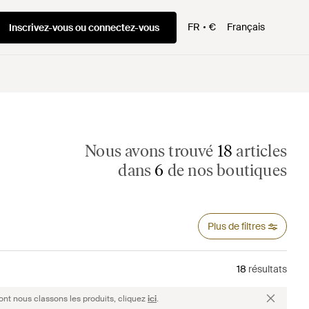
FR
€
Français
Inscrivez-vous ou connectez-vous
Nous avons trouvé
18
articles
dans
6
de nos boutiques
Plus de filtres
18
résultats
ont nous classons les produits, cliquez
ici
.