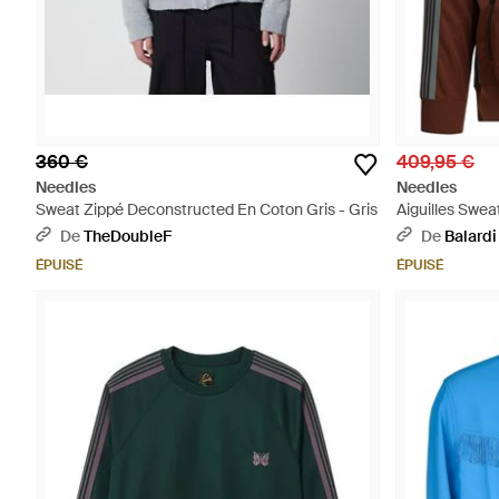
360 €
409,95 €
Needles
Needles
Sweat Zippé Deconstructed En Coton Gris - Gris
Aiguilles Swea
De
TheDoubleF
De
Balardi
ÉPUISÉ
ÉPUISÉ