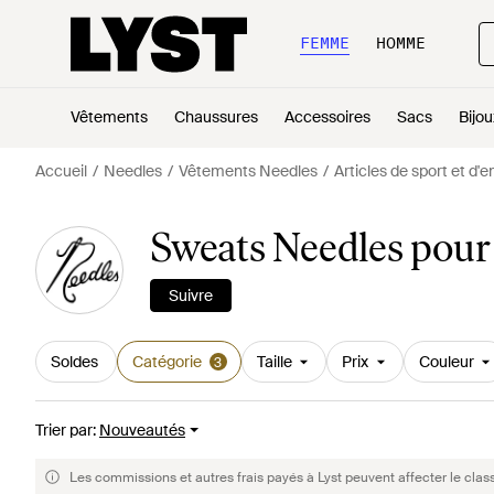
FEMME
HOMME
Vêtements
Chaussures
Accessoires
Sacs
Bijou
Accueil
Needles
Vêtements Needles
Articles de sport et d
Sweats Needles pou
Suivre
Soldes
Catégorie
Taille
Prix
Couleur
3
Trier par
:
Nouveautés
Les commissions et autres frais payés à Lyst peuvent affecter le clas