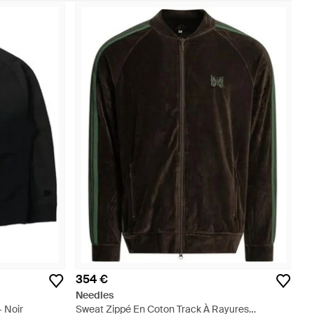
354 €
Needles
- Noir
Sweat Zippé En Coton Track À Rayures