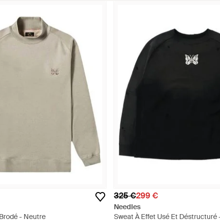
325 €
299 €
Needles
Brodé - Neutre
Sweat À Effet Usé Et Déstructuré 