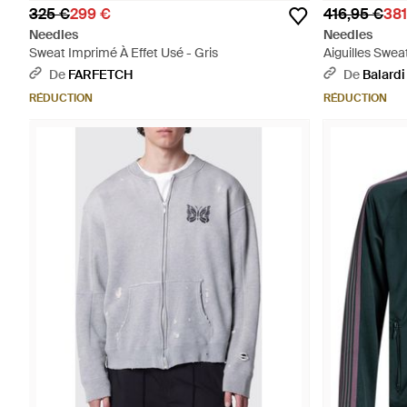
325 €
299 €
416,95 €
381
Needles
Needles
Sweat Imprimé À Effet Usé - Gris
Aiguilles Swea
De
FARFETCH
De
Balardi
RÉDUCTION
RÉDUCTION