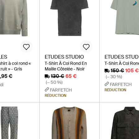
LES
ETUDES STUDIO
ETUDES STUD
irt à col rond «
T-Shirt À Col Rond En
T-Shirt À Col Ron
uit » - Gris
Maille Côtelée - Noir
150 €
105 €
,95 €
130 €
65 €
(− 30 %)
(− 50 %)
FARFETCH
di
FARFETCH
RÉDUCTION
RÉDUCTION