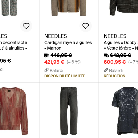
LES
NEEDLES
NEEDLES
n décontracté
Cardigan rayé à aiguilles
Aiguilles « Dobby
t" à aiguilles -
- Marron
» Veste légère - N
446,95 €
642,95 €
,95 €
421,95 €
600,95 €
(− 6 %)
(− 7 
di
Balardi
Balardi
DISPONIBILITÉ LIMITÉE
RÉDUCTION