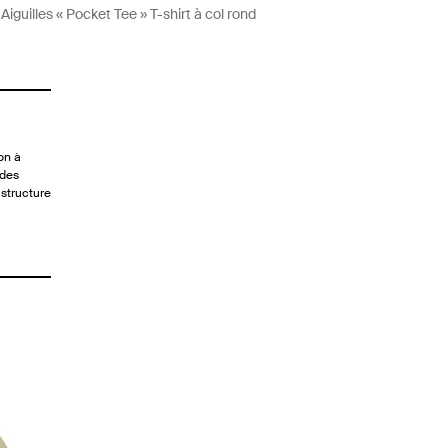
Aiguilles « Pocket Tee » T-shirt à col rond
on à
 des
 structure