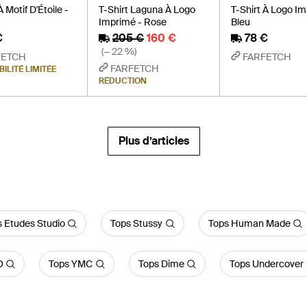
À Motif D'Étoile -
T-Shirt Laguna À Logo
T-Shirt À Logo Im
Imprimé - Rose
Bleu
€
205 €
160 €
78 €
(− 22 %)
FETCH
FARFETCH
FARFETCH
BILITÉ LIMITÉE
RÉDUCTION
Plus d’articles
 Etudes Studio
Tops Stussy
Tops Human Made
O
Tops YMC
Tops Dime
Tops Undercover