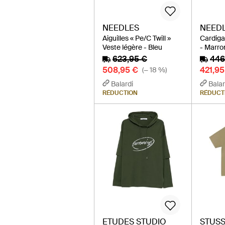
NEEDLES
NEED
Aiguilles « Pe/C Twill »
Cardigan
Veste légère - Bleu
- Marro
623,95 €
446
508,95 €
421,95
(− 18 %)
Balardi
Balar
RÉDUCTION
RÉDUCT
ETUDES STUDIO
STUS