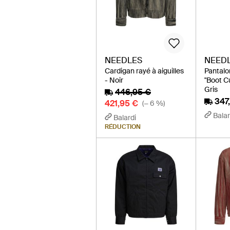
NEEDLES
NEED
Cardigan rayé à aiguilles
Pantalo
- Noir
"Boot Cu
Gris
446,95 €
347
421,95 €
(− 6 %)
Balar
Balardi
RÉDUCTION