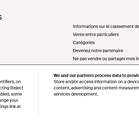
S
Informations sur le classement de
Vente entre particuliers
Catégories
Devenez notre partenaire
Ne pas vendre ou partager mes i
sement
Déclaration sur l'esclavage mode
s172 déclaration
We and our partners process data to provi
tifiers, on
Store and/or access information on a device
Politique d'approvisionnement re
cting Reject
content, advertising and content measure
Code de conduite
sabled, some
services development.
alité et cookies
Lyst survey sweepstakes official r
hange your
ngs link at