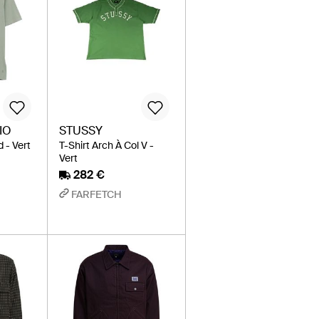
IO
STUSSY
d - Vert
T-Shirt Arch À Col V -
Vert
282 €
FARFETCH