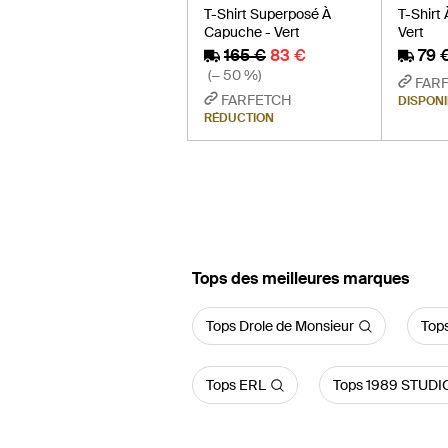
T-Shirt Superposé À
T-Shirt 
Capuche - Vert
Vert
165 €
83 €
79 
(− 50 %)
FAR
FARFETCH
DISPONI
RÉDUCTION
‪Tops‬ des meilleures marques
Tops Drole de Monsieur
Tops
Tops ERL
Tops 1989 STUDI