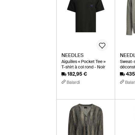
NEEDLES
NEED
Aiguilles « Pocket Tee »
Sweat-sh
T-shirt à col rond - Noir
déconstr
182,95 €
435
Balardi
Balar