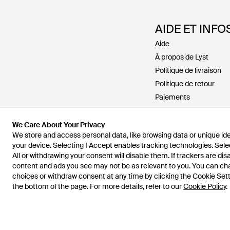
AIDE ET INFO
Aide
À propos de Lyst
Politique de livraison
Politique de retour
Paiements
Politique de rembour
Recrutement
We Care About Your Privacy
We store and access personal data, like browsing data or unique iden
Nous contacter
your device. Selecting I Accept enables tracking technologies. Sele
Conditions générales
All or withdrawing your consent will disable them. If trackers are di
Politiques de confidenti
content and ads you see may not be as relevant to you. You can c
choices or withdraw consent at any time by clicking the Cookie Setti
Propriété intellectuelle
the bottom of the page. For more details, refer to our
Cookie Policy
.