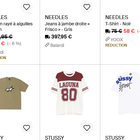
LES
NEEDLES
NEEDLES
 rayé à aiguilles
Jeans à jambe droite «
T-Shirt - Noir
n
Frisco » - Gris
75 €
58 €
(
,95 €
397,95 €
YOOX
 €
(− 6 %)
Balardi
RÉDUCTION
di
ION
SY
STUSSY
STUSSY