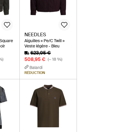
NEEDLES
 Square
Aiguilles « Pe/C Twill »
oir
Veste légère - Bleu
623,95 €
508,95 €
%)
(− 18 %)
Balardi
RÉDUCTION