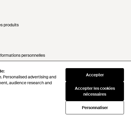
s produits
nformations personnelles
rne
de:
Accepter
. Personalised advertising and
sponsable
ment, audience research and
Accepter les cookies
ules
nécessaires
Personnaliser