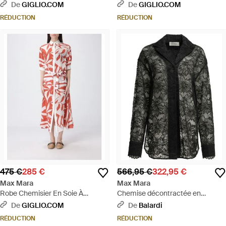
Bleu
De
GIGLIO.COM
De
GIGLIO.COM
RÉDUCTION
RÉDUCTION
475 €
285 €
566,95 €
322,95 €
Max Mara
Max Mara
Robe Chemisier En Soie À
Chemise décontractée en
Imprimé Floral - Blanc
dentelle - Noir
De
GIGLIO.COM
De
Balardi
RÉDUCTION
RÉDUCTION