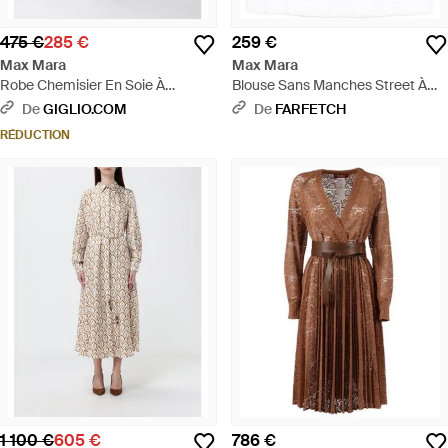
475 €
285 €
259 €
Max Mara
Max Mara
Robe Chemisier En Soie À
Blouse Sans Manches Street À
Imprimé Floral - Blanc
Fleurs En Dentelle - Blanc
De
GIGLIO.COM
De
FARFETCH
RÉDUCTION
1 100 €
605 €
786 €