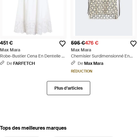
451 €
595 €
476 €
Max Mara
Max Mara
Robe-Bustier Cena En Dentelle -
Chemisier Surdimensionné En
Blanc
Popeline Imprimée - Blanc
De
FARFETCH
De
Max Mara
RÉDUCTION
Plus d’articles
‪Tops‬ des meilleures marques