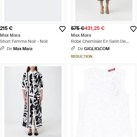
215 €
575 €
431,25 €
Max Mara
Max Mara
Short Femme Noir - Noir
Robe Chemisier En Satin De
Mélange De Soie - Vert
De
Max Mara
De
GIGLIO.COM
RÉDUCTION