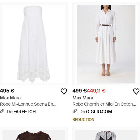
495 €
499 €
449,11 €
Max Mara
Max Mara
Robe Mi-Longue Scena En
Robe Chemisier Midi En Coton
Dentelle - Blanc
Avec Ceinture Et Manches
De
FARFETCH
De
GIGLIO.COM
Longues - Blanc
RÉDUCTION