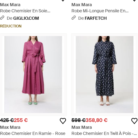
Max Mara
Max Mara
Robe Chemisier En Soie
Robe Mi-Longue Pensile En
Imprimée - Neutre
Dentelle À Taille Ceinturée -
De
GIGLIO.COM
De
FARFETCH
Marron
RÉDUCTION
425 €
255 €
598 €
358,80 €
Max Mara
Max Mara
Robe Chemisier En Ramie - Rose
Robe Chemisier En Twill À Pois -