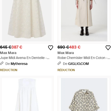
645 €
387 €
690 €
483 €
Max Mara
Max Mara
Jupe Midi Avena En Dentelle -
Robe Chemisier Midi En Coton -
Blanc
Neutre
De
Mytheresa
De
GIGLIO.COM
RÉDUCTION
RÉDUCTION