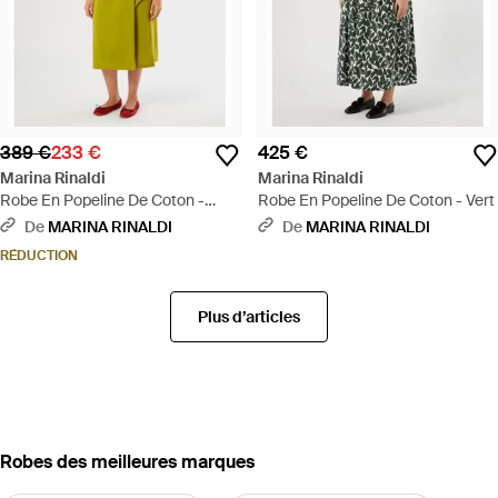
389 €
233 €
425 €
Marina Rinaldi
Marina Rinaldi
Robe En Popeline De Coton -
Robe En Popeline De Coton - Vert
Jaune
De
MARINA RINALDI
De
MARINA RINALDI
RÉDUCTION
Plus d’articles
‪Robes‬ des meilleures marques