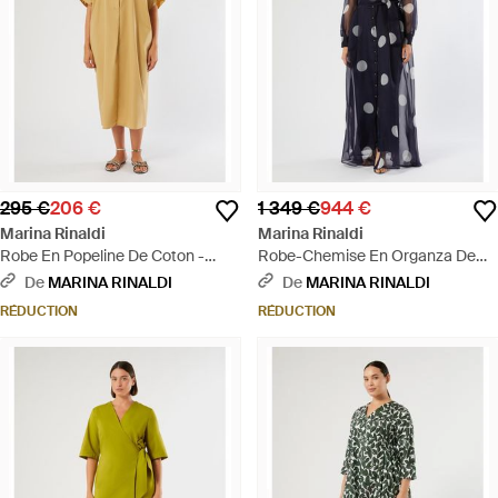
295 €
206 €
1 349 €
944 €
Marina Rinaldi
Marina Rinaldi
Robe En Popeline De Coton -
Robe-Chemise En Organza De
Métallisé
Soie - Bleu
De
MARINA RINALDI
De
MARINA RINALDI
RÉDUCTION
RÉDUCTION