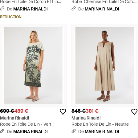
Robe En Toile De Coton Et Lin
Robe-Chemise En Toile De Coton
Avec Broderie - Blanc
- Vert
De
MARINA RINALDI
De
MARINA RINALDI
RÉDUCTION
699 €
489 €
545 €
381 €
Marina Rinaldi
Marina Rinaldi
Robe En Toile De Lin - Vert
Robe En Toile De Lin - Neutre
De
MARINA RINALDI
De
MARINA RINALDI