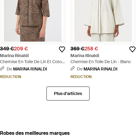
349 €
209 €
369 €
258 €
Marina Rinaldi
Marina Rinaldi
Chemise En Toile De Lin Et Coton
Chemise En Toile De Lin - Blanc
- Marron
De
MARINA RINALDI
De
MARINA RINALDI
RÉDUCTION
RÉDUCTION
Plus d’articles
‪Robes‬ des meilleures marques