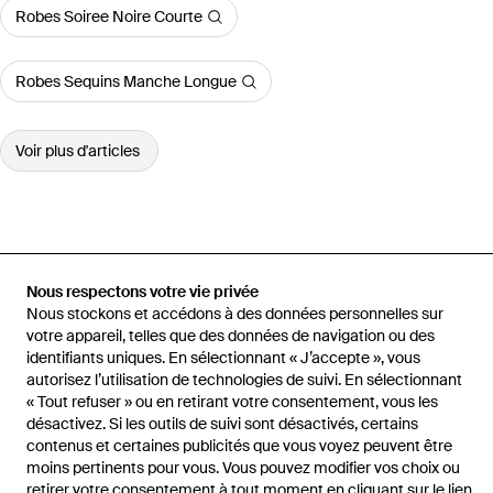
Robes Soiree Noire Courte
Robes Sequins Manche Longue
Voir plus d'articles
Accueil
Robes femme
Robes Marina Rinaldi
Robe-Chemise En
Toile De Lin
Nous respectons votre vie privée
Nous stockons et accédons à des données personnelles sur
votre appareil, telles que des données de navigation ou des
identifiants uniques. En sélectionnant « J’accepte », vous
autorisez l’utilisation de technologies de suivi. En sélectionnant
« Tout refuser » ou en retirant votre consentement, vous les
Aide et infos
désactivez. Si les outils de suivi sont désactivés, certains
contenus et certaines publicités que vous voyez peuvent être
moins pertinents pour vous. Vous pouvez modifier vos choix ou
retirer votre consentement à tout moment en cliquant sur le lien