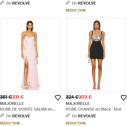
Black - Noir
Xxs, S, M, Xl - Noir
De
REVOLVE
De
REVOLVE
RÉDUCTION
351 €
331 €
324 €
303 €
MAJORELLE
MAJORELLE
ROBE DE SOIRÉE SALMA en
ROBE CHANSE en Black - Noir
Rose - Blanc
De
REVOLVE
De
REVOLVE
RÉDUCTION
RÉDUCTION