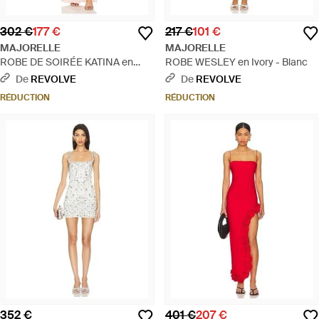
302 €
177 €
217 €
101 €
MAJORELLE
MAJORELLE
ROBE DE SOIRÉE KATINA en
ROBE WESLEY en Ivory - Blanc
Blush - Blanc
De
REVOLVE
De
REVOLVE
RÉDUCTION
RÉDUCTION
352 €
401 €
207 €