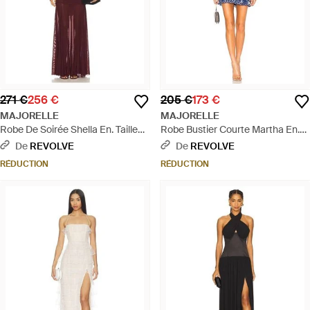
271 €
256 €
205 €
173 €
MAJORELLE
MAJORELLE
Robe De Soirée Shella En. Taille
Robe Bustier Courte Martha En.
Also En Xs, Xxs, S, M, Xl - Rouge
Taille Also En S, Xs, Xl - Bleu
De
REVOLVE
De
REVOLVE
RÉDUCTION
RÉDUCTION