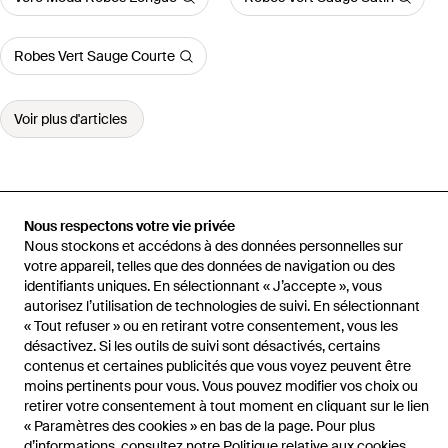
Robes Vert Sauge Courte
Voir plus d'articles
Nous respectons votre vie privée
Accueil
Robes femme
Robes MAJORELLE
ROBE LANA en Black
Nous stockons et accédons à des données personnelles sur
votre appareil, telles que des données de navigation ou des
identifiants uniques. En sélectionnant « J’accepte », vous
autorisez l’utilisation de technologies de suivi. En sélectionnant
« Tout refuser » ou en retirant votre consentement, vous les
Aide et infos
désactivez. Si les outils de suivi sont désactivés, certains
contenus et certaines publicités que vous voyez peuvent être
moins pertinents pour vous. Vous pouvez modifier vos choix ou
retirer votre consentement à tout moment en cliquant sur le lien
« Paramètres des cookies » en bas de la page. Pour plus
d’informations, consultez notre
Politique relative aux cookies