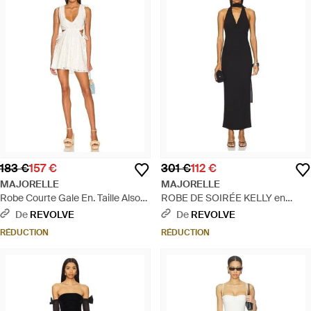
183 €
157 €
301 €
112 €
MAJORELLE
MAJORELLE
Robe Courte Gale En. Taille Also
ROBE DE SOIRÉE KELLY en
En S, Xxs, Xs, M, Xl - Blanc
Black - Noir
De
REVOLVE
De
REVOLVE
RÉDUCTION
RÉDUCTION