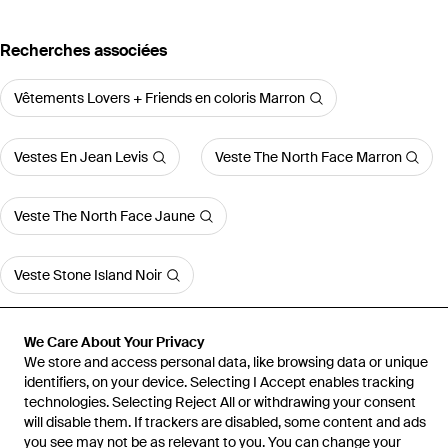
Recherches associées
Vêtements Lovers + Friends en coloris Marron
Vestes En Jean Levis
Veste The North Face Marron
Veste The North Face Jaune
Veste Stone Island Noir
Voir plus d'articles
We Care About Your Privacy
We store and access personal data, like browsing data or unique
identifiers, on your device. Selecting I Accept enables tracking
technologies. Selecting Reject All or withdrawing your consent
will disable them. If trackers are disabled, some content and ads
you see may not be as relevant to you. You can change your
Accueil
Vestes femme
Vestes Lovers + Friends
BLOUSON LANA