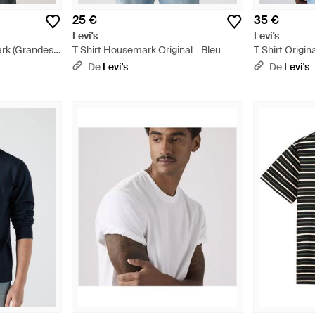
25 €
35 €
Levi's
Levi's
ark (Grandes
T Shirt Housemark Original - Bleu
T Shirt Origina
De
Levi's
De
Levi's