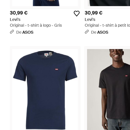
30,99 €
30,99 €
Levi's
Levi's
Original - t-shirt à logo - Gris
Original - t-shirt à petit 
Noir
De
ASOS
De
ASOS