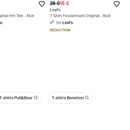
29 €
15 €
Levi's
iginal Hm Tee - Noir
T Shirt Housemark Original - Noir
oo
De
Levi's
RÉDUCTION
T-shirts Pull&Bear
T-shirts Benetton