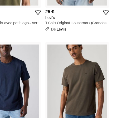
25 €
Levi's
irt avec petit logo - Vert
T Shirt Original Housemark (Grandes
Tailles) - Blanc
De
Levi's