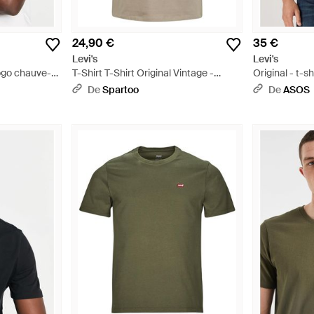
24,90 €
35 €
Levi's
Levi's
 logo chauve-
T-Shirt T-Shirt Original Vintage -
Original - t-
Neutre
neutre - Blan
De
Spartoo
De
ASOS