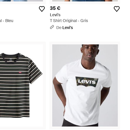
35 €
Levi's
l - Bleu
T Shirt Original - Gris
De
Levi's