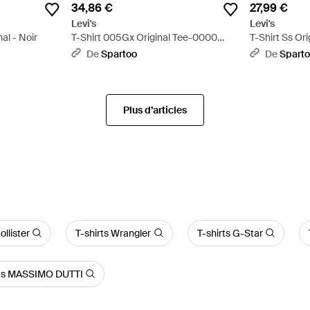
34,86 €
27,99 €
Levi's
Levi's
al - Noir
T-Shirt 005Gx Original Tee-0000
T-Shirt Ss Or
Bright - Blanc
De
Spartoo
De
Spart
Plus d’articles
ollister
T-shirts Wrangler
T-shirts G-Star
rts MASSIMO DUTTI