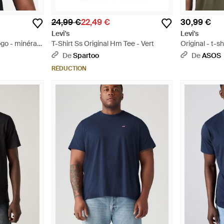
24,99 €
22,49 €
30,99 €
Levi's
Levi's
logo - minéral -
T-Shirt Ss Original Hm Tee - Vert
Original - t-sh
De
Spartoo
De
ASOS
RÉDUCTION