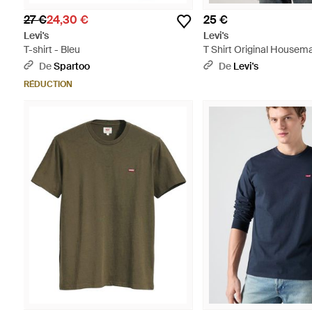
27 €
24,30 €
25 €
Levi's
Levi's
T-shirt - Bleu
T Shirt Original Housem
Tailles) - Noir
De
Spartoo
De
Levi's
RÉDUCTION