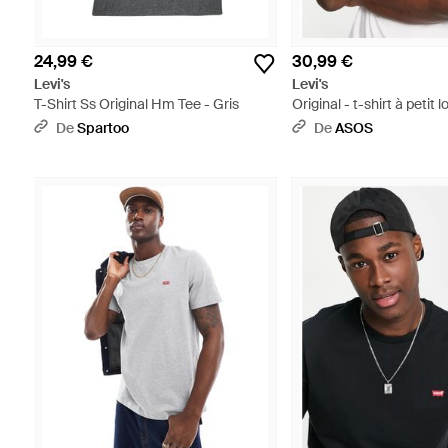
24,99 €
30,99 €
Levi's
Levi's
T-Shirt Ss Original Hm Tee - Gris
Original - t-shirt à petit
souris - Blanc
De
Spartoo
De
ASOS