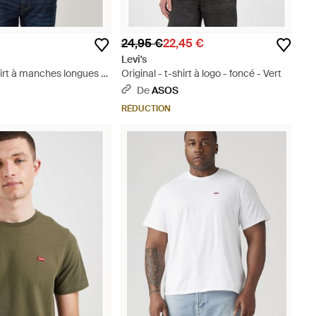
24,95 €
22,45 €
Levi's
shirt à manches longues -
Original - t-shirt à logo - foncé - Vert
c
De
ASOS
RÉDUCTION