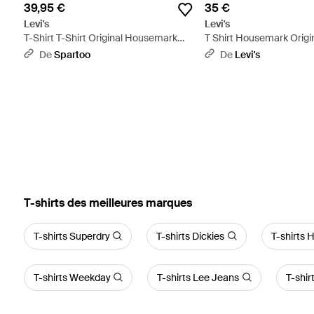
39,95 €
35 €
Levi's
Levi's
T-Shirt T-Shirt Original Housemark
T Shirt Housemark Origin
Tee - Vert
De
Spartoo
De
Levi's
‪T-shirts‬ des meilleures marques
T-shirts Superdry
T-shirts Dickies
T-shirts H
T-shirts Weekday
T-shirts Lee Jeans
T-shi