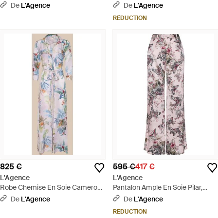
Imprimé Roses Mauves - Neutre
Imprimé Jungle Papillons Coloré -
De
L'Agence
De
L'Agence
Gris
RÉDUCTION
825 €
595 €
417 €
L'Agence
L'Agence
Robe Chemise En Soie Cameron,
Pantalon Ample En Soie Pilar,
Rose Pâle À Imprimé Feuilles De
Rose Pâle À Imprimé Jungle
De
L'Agence
De
L'Agence
Palmier Coloré - Neutre
Papillons Coloré - Multicolore
RÉDUCTION