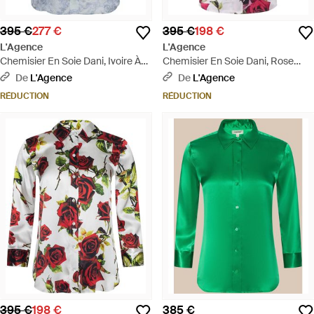
395 €
277 €
395 €
198 €
L'Agence
L'Agence
Chemisier En Soie Dani, Ivoire À
Chemisier En Soie Dani, Rose
Imprimé Dentelle Bleu Pâle - Gris
Avec Imprimé Roses Romantique
De
L'Agence
De
L'Agence
- Multicolore
RÉDUCTION
RÉDUCTION
395 €
198 €
385 €