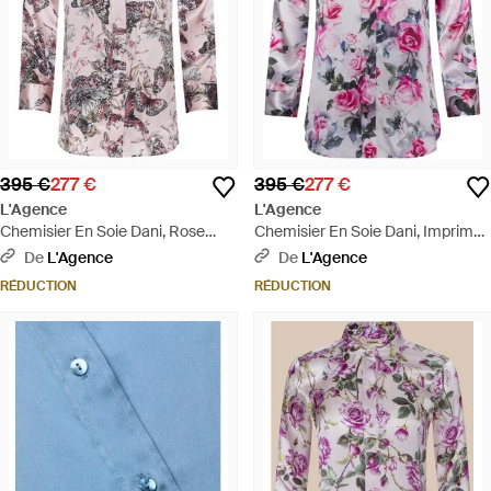
395 €
277 €
395 €
277 €
L'Agence
L'Agence
Chemisier En Soie Dani, Rose
Chemisier En Soie Dani, Imprimé
Pâle À Imprimé Jungle Papillons
À Roses Roses - Multicolore
De
L'Agence
De
L'Agence
Coloré - Marron
RÉDUCTION
RÉDUCTION