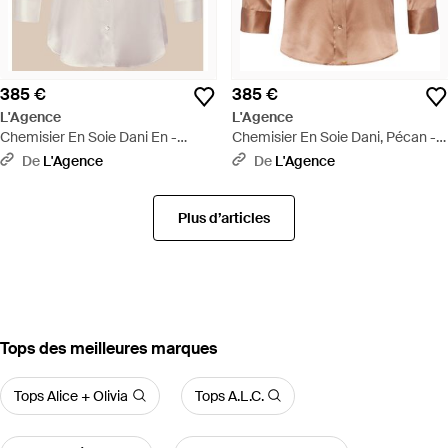
385 €
385 €
L'Agence
L'Agence
Chemisier En Soie Dani En -
Chemisier En Soie Dani, Pécan -
Marron
Bleu
De
L'Agence
De
L'Agence
Plus d’articles
‪Tops‬ des meilleures marques
Tops Alice + Olivia
Tops A.L.C.