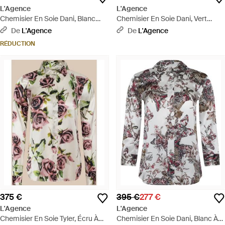
L'Agence
L'Agence
Chemisier En Soie Dani, Blanc
Chemisier En Soie Dani, Vert
Avec Un Imprimé Roses Rouges
Tropical - Vert
De
L'Agence
De
L'Agence
Romantique - Multicolore
RÉDUCTION
375 €
395 €
277 €
L'Agence
L'Agence
Chemisier En Soie Tyler, Écru À
Chemisier En Soie Dani, Blanc À