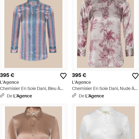
395 €
395 €
L'Agence
L'Agence
Chemisier En Soie Dani, Bleu À
Chemisier En Soie Dani, Nude À
Motif Rayé Varié Blanc Et Rouge -
Imprimé Toile Texturé Jungle -
De
L'Agence
De
L'Agence
Bleu
Rose