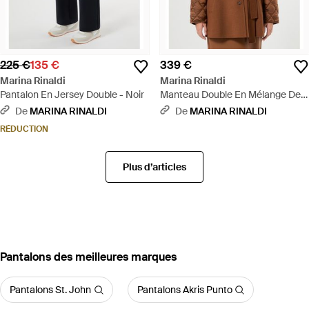
225 €
135 €
339 €
Marina Rinaldi
Marina Rinaldi
Pantalon En Jersey Double - Noir
Manteau Double En Mélange De
Laine Et De Nylon - Marron
De
MARINA RINALDI
De
MARINA RINALDI
RÉDUCTION
Plus d’articles
‪Pantalons‬ des meilleures marques
Pantalons St. John
Pantalons Akris Punto