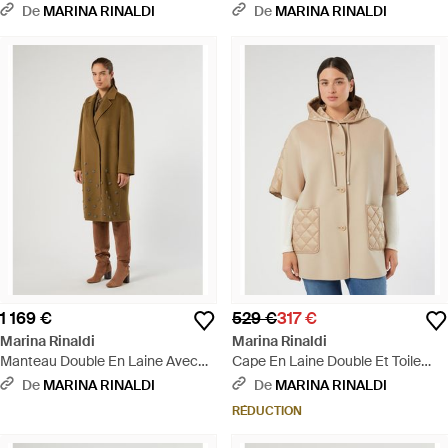
Neutre
De
MARINA RINALDI
De
MARINA RINALDI
1 169 €
529 €
317 €
Marina Rinaldi
Marina Rinaldi
Manteau Double En Laine Avec
Cape En Laine Double Et Toile
Broderie - Vert
Matelassée - Neutre
De
MARINA RINALDI
De
MARINA RINALDI
RÉDUCTION