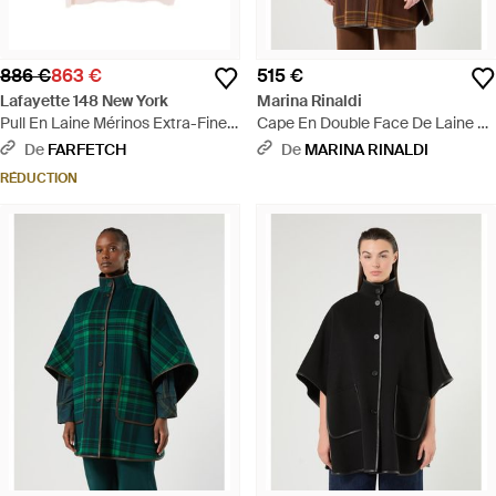
886 €
863 €
515 €
Lafayette 148 New York
Marina Rinaldi
Pull En Laine Mérinos Extra-Fine
Cape En Double Face De Laine Et
À Col Rond - Rose
Nylon - Marron
De
FARFETCH
De
MARINA RINALDI
RÉDUCTION