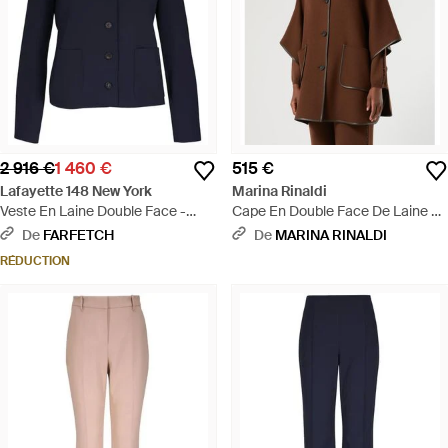
2 916 €
1 460 €
515 €
Lafayette 148 New York
Marina Rinaldi
Veste En Laine Double Face -
Cape En Double Face De Laine Et
Bleu
Nylon - Marron
De
FARFETCH
De
MARINA RINALDI
RÉDUCTION