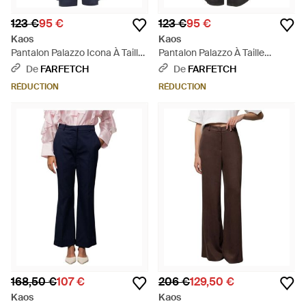
123 €
95 €
123 €
95 €
Kaos
Kaos
Pantalon Palazzo Icona À Taille
Pantalon Palazzo À Taille
Élastiquée - Bleu
Élastiquée - Noir
De
FARFETCH
De
FARFETCH
RÉDUCTION
RÉDUCTION
168,50 €
107 €
206 €
129,50 €
Kaos
Kaos