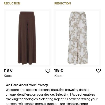
RÉDUCTION
RÉDUCTION
118 €
118 €
Kaos
Kaos
Pantalon À Taille Élastiquée -
Pantalon À Fleurs - Blanc
Marron
We Care About Your Privacy
We Care About Your Privacy
De
FARFETCH
De
FARFETCH
We store and access personal data, like browsing data or
We store and access personal data, like browsing data or
unique identifiers, on your device. Selecting I Accept enables
unique identifiers, on your device. Selecting I Accept enables
tracking technologies. Selecting Reject All or withdrawing your
tracking technologies. Selecting Reject All or withdrawing your
consent will disable them. If trackers are disabled, some
consent will disable them. If trackers are disabled, some