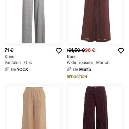
71 €
191,50 €
96 €
Kaos
Kaos
Pantalon - Gris
Wide Trousers - Marron
De
YOOX
De
Miinto
RÉDUCTION