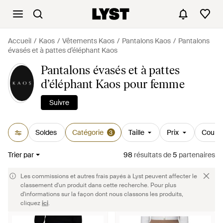
Accueil
Kaos
Vêtements Kaos
Pantalons Kaos
Pantalons
évasés et à pattes d’éléphant Kaos
Pantalons évasés et à pattes
d’éléphant Kaos pour femme
Suivre
Soldes
Catégorie
Taille
Prix
Couleu
3
Trier par
98
résultats
de
5
partenaires
Les commissions et autres frais payés à Lyst peuvent affecter le
classement d'un produit dans cette recherche. Pour plus
d'informations sur la façon dont nous classons les produits,
cliquez
ici
.