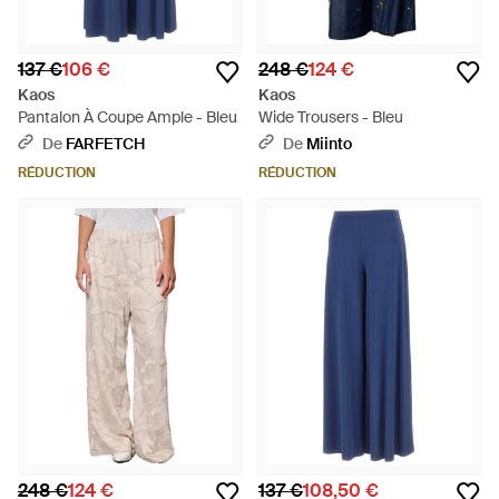
137 €
106 €
248 €
124 €
Kaos
Kaos
Pantalon À Coupe Ample - Bleu
Wide Trousers - Bleu
De
FARFETCH
De
Miinto
RÉDUCTION
RÉDUCTION
248 €
124 €
137 €
108,50 €