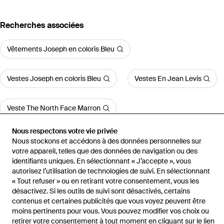
Recherches associées
Vêtements Joseph en coloris Bleu
Vestes Joseph en coloris Bleu
Vestes En Jean Levis
Veste The North Face Marron
Nous respectons votre vie privée
Veste The North Face Jaune
Nous stockons et accédons à des données personnelles sur
votre appareil, telles que des données de navigation ou des
identifiants uniques. En sélectionnant « J’accepte », vous
Voir plus d'articles
autorisez l’utilisation de technologies de suivi. En sélectionnant
« Tout refuser » ou en retirant votre consentement, vous les
désactivez. Si les outils de suivi sont désactivés, certains
contenus et certaines publicités que vous voyez peuvent être
moins pertinents pour vous. Vous pouvez modifier vos choix ou
retirer votre consentement à tout moment en cliquant sur le lien
Accueil
Vestes femme
Vestes JOSEPH
Veste Vinca En Mélange