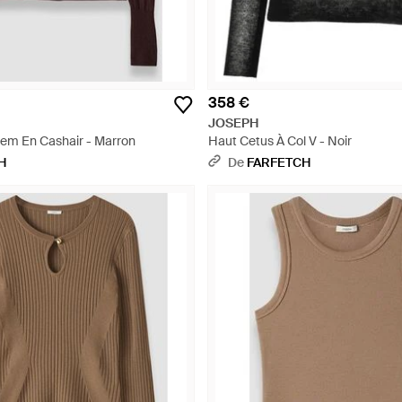
358 €
JOSEPH
em En Cashair - Marron
Haut Cetus À Col V - Noir
H
De
FARFETCH