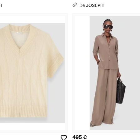
H
De
JOSEPH
495 €