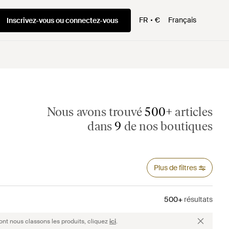
FR
€
Français
Inscrivez-vous ou connectez-vous
Nous avons trouvé
500+
articles
dans
9
de nos boutiques
Plus de filtres
500+
résultats
ont nous classons les produits, cliquez
ici
.