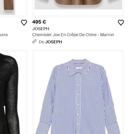
495 €
JOSEPH
utre
Chemisier Joe En Crêpe De Chine - Marron
De
JOSEPH