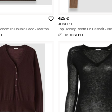
425 €
JOSEPH
achemire Double Face - Marron
Top Henley Reem En Cashair - Ne
H
De
JOSEPH