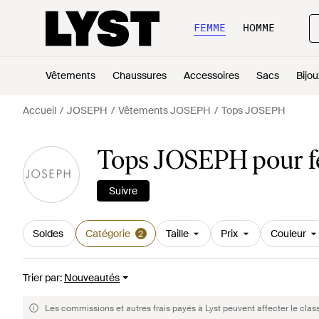
FEMME
HOMME
Vêtements
Chaussures
Accessoires
Sacs
Bijou
Accueil
JOSEPH
Vêtements JOSEPH
Tops JOSEPH
Tops JOSEPH pour 
Suivre
Soldes
Catégorie
Taille
Prix
Couleur
2
Trier par
:
Nouveautés
Les commissions et autres frais payés à Lyst peuvent affecter le clas