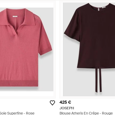
425 €
JOSEPH
Soie Superfine - Rose
Blouse Atheris En Crêpe - Rouge