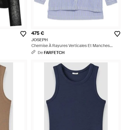
475 €
JOSEPH
Chemise À Rayures Verticales Et Manches
Longues Theia - Bleu
De
FARFETCH