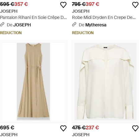
595 €
357 €
795 €
397 €
JOSEPH
JOSEPH
Pantalon Rihani En Soie Crêpe De
Robe Midi Dryden En Crepe De
Chine - Vert
Soie - Neutre
De
JOSEPH
De
Mytheresa
RÉDUCTION
RÉDUCTION
695 €
475 €
237 €
JOSEPH
JOSEPH