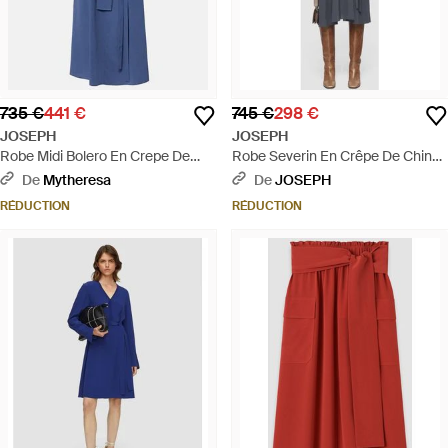
735 €
441 €
745 €
298 €
JOSEPH
JOSEPH
Robe Midi Bolero En Crepe De
Robe Severin En Crêpe De Chine
Soie - Bleu
- Bleu
De
Mytheresa
De
JOSEPH
RÉDUCTION
RÉDUCTION