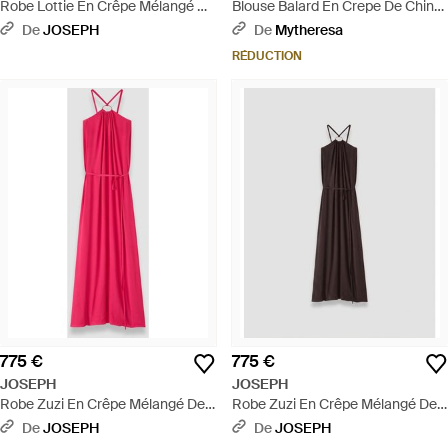
Robe Lottie En Crêpe Mélangé De
Blouse Balard En Crepe De Chine
Soie - Neutre
De Soie - Blanc
De
JOSEPH
De
Mytheresa
RÉDUCTION
775 €
775 €
JOSEPH
JOSEPH
Robe Zuzi En Crêpe Mélangé De
Robe Zuzi En Crêpe Mélangé De
Soie - Rose
Soie - Marron
De
JOSEPH
De
JOSEPH