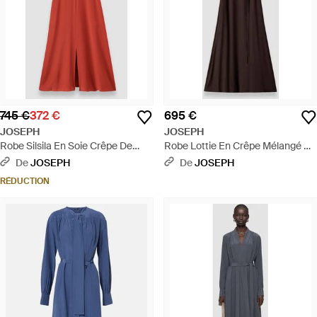
745 €
372 €
695 €
JOSEPH
JOSEPH
Robe Silsila En Soie Crêpe De
Robe Lottie En Crêpe Mélangé De
Chine - Rouge
Soie - Marron
De
JOSEPH
De
JOSEPH
RÉDUCTION