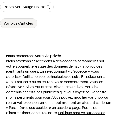
Robes Vert Sauge Courte
Voir plus d'articles
Accueil
Robes femme
Robes JOSEPH
Robe Silsila En Soie
Nous respectons votre vie privée
Crêpe De Chine
Nous stockons et accédons à des données personnelles sur
votre appareil, telles que des données de navigation ou des
identifiants uniques. En sélectionnant « J’accepte », vous
autorisez l’utilisation de technologies de suivi. En sélectionnant
« Tout refuser » ou en retirant votre consentement, vous les
Aide et infos
désactivez. Si les outils de suivi sont désactivés, certains
contenus et certaines publicités que vous voyez peuvent être
moins pertinents pour vous. Vous pouvez modifier vos choix ou
retirer votre consentement à tout moment en cliquant sur le lien
« Paramètres des cookies » en bas de la page. Pour plus
d’informations, consultez notre
Politique relative aux cookies