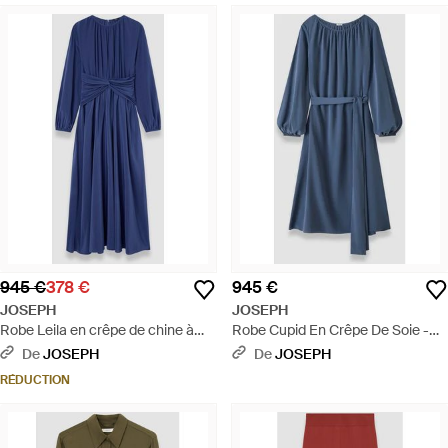
945 €
378 €
945 €
JOSEPH
JOSEPH
Robe Leila en crêpe de chine à
Robe Cupid En Crêpe De Soie -
détail noué - Bleu
Bleu
De
JOSEPH
De
JOSEPH
RÉDUCTION