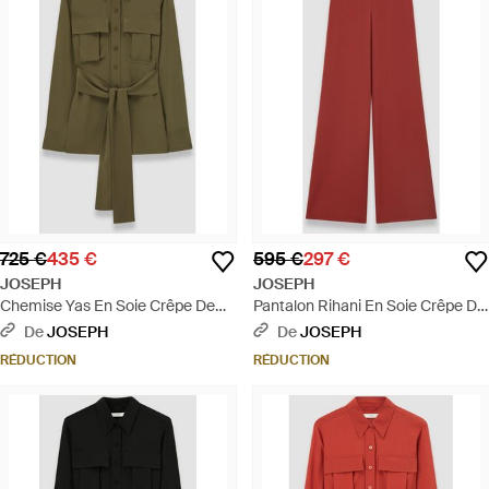
725 €
435 €
595 €
297 €
JOSEPH
JOSEPH
Chemise Yas En Soie Crêpe De
Pantalon Rihani En Soie Crêpe De
Chine - Vert
Chine - Rouge
De
JOSEPH
De
JOSEPH
RÉDUCTION
RÉDUCTION