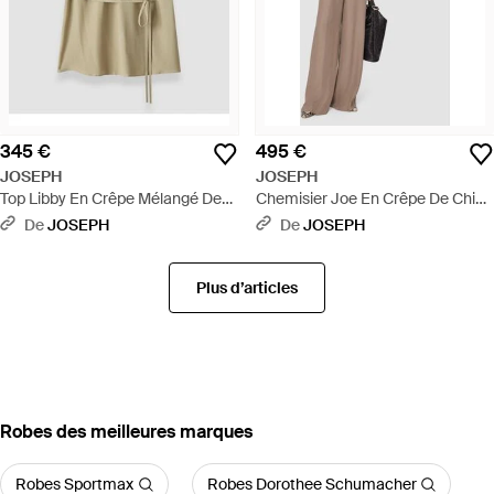
345 €
495 €
JOSEPH
JOSEPH
Top Libby En Crêpe Mélangé De
Chemisier Joe En Crêpe De Chine
Soie - Blanc
- Neutre
De
JOSEPH
De
JOSEPH
Plus d’articles
‪Robes‬ des meilleures marques
Robes Sportmax
Robes Dorothee Schumacher