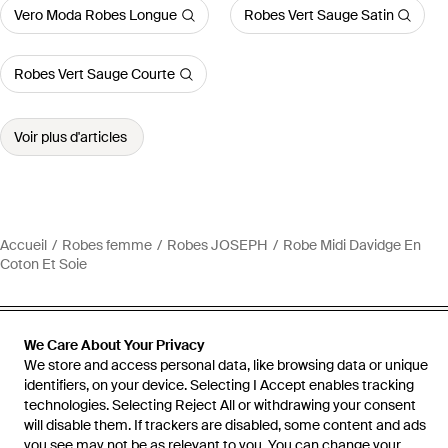
Vero Moda Robes Longue
Robes Vert Sauge Satin
Robes Vert Sauge Courte
Voir plus d'articles
Accueil
Robes femme
Robes JOSEPH
Robe Midi Davidge En
Coton Et Soie
We Care About Your Privacy
We store and access personal data, like browsing data or unique
Aide et infos
identifiers, on your device. Selecting I Accept enables tracking
technologies. Selecting Reject All or withdrawing your consent
will disable them. If trackers are disabled, some content and ads
you see may not be as relevant to you. You can change your