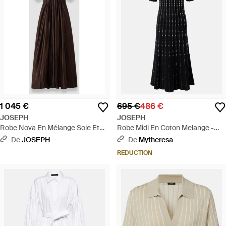
1 045 €
695 €
486 €
JOSEPH
JOSEPH
Robe Nova En Mélange Soie Et
Robe Midi En Coton Melange -
Lin - Noir
Noir
De
JOSEPH
De
Mytheresa
RÉDUCTION