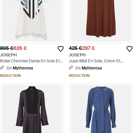
895 €
626 €
425 €
297 €
JOSEPH
JOSEPH
Robe Chemise Dania En Soie Et
Jupe Midi En Soie, Coton Et
Coton A Imprime - Bleu
Cachemire Melanges - Marron
De
Mytheresa
De
Mytheresa
RÉDUCTION
RÉDUCTION