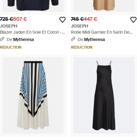
725 €
507 €
745 €
447 €
JOSEPH
JOSEPH
Blazer Jaden En Soie Et Coton -
Robe Midi Garnier En Satin De
Bleu
Soie - Neutre
De
Mytheresa
De
Mytheresa
RÉDUCTION
RÉDUCTION