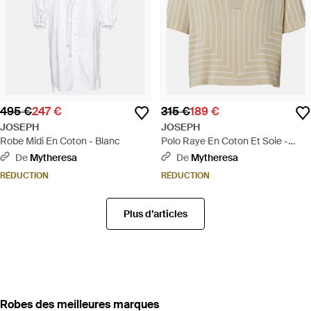
495 €
247 €
315 €
189 €
JOSEPH
JOSEPH
Robe Midi En Coton - Blanc
Polo Raye En Coton Et Soie -
Neutre
De
Mytheresa
De
Mytheresa
RÉDUCTION
RÉDUCTION
Plus d’articles
‪Robes‬ des meilleures marques