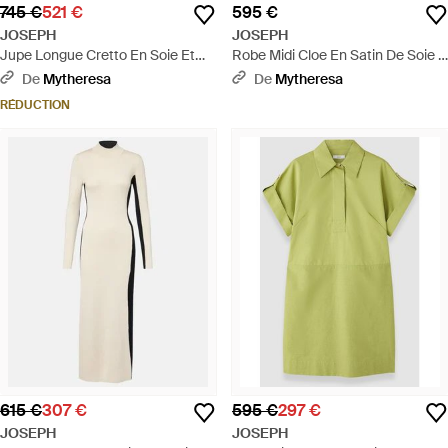
745 €
521 €
595 €
JOSEPH
JOSEPH
Jupe Longue Cretto En Soie Et
Robe Midi Cloe En Satin De Soie -
Coton - Bleu
Noir
De
Mytheresa
De
Mytheresa
RÉDUCTION
615 €
307 €
595 €
297 €
JOSEPH
JOSEPH