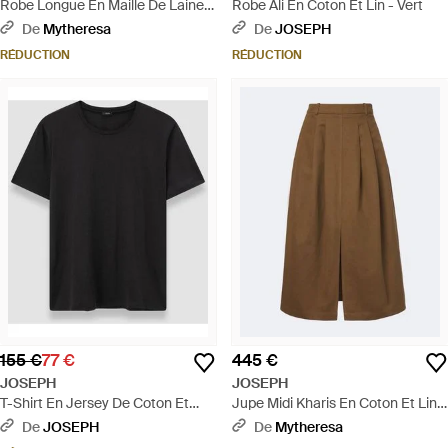
Robe Longue En Maille De Laine
Robe Ali En Coton Et Lin - Vert
Et Soie - Neutre
De
Mytheresa
De
JOSEPH
RÉDUCTION
RÉDUCTION
155 €
77 €
445 €
JOSEPH
JOSEPH
T-Shirt En Jersey De Coton Et
Jupe Midi Kharis En Coton Et Lin -
Soie - Noir
Marron
De
JOSEPH
De
Mytheresa