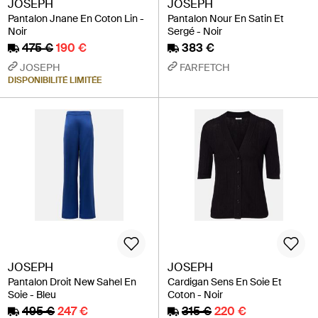
JOSEPH
JOSEPH
Pantalon Jnane En Coton Lin -
Pantalon Nour En Satin Et
Noir
Sergé - Noir
475 €
190 €
383 €
JOSEPH
FARFETCH
DISPONIBILITÉ LIMITÉE
JOSEPH
JOSEPH
Pantalon Droit New Sahel En
Cardigan Sens En Soie Et
Soie - Bleu
Coton - Noir
495 €
247 €
315 €
220 €