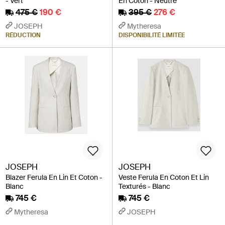
- Vert
En Coton - Neutre
475 €
190 €
395 €
276 €
JOSEPH
Mytheresa
RÉDUCTION
DISPONIBILITÉ LIMITÉE
JOSEPH
JOSEPH
Blazer Ferula En Lin Et Coton -
Veste Ferula En Coton Et Lin
Blanc
Texturés - Blanc
745 €
745 €
Mytheresa
JOSEPH