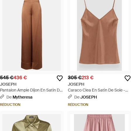
545 €
436 €
305 €
213 €
JOSEPH
JOSEPH
Pantalon Ample Dijon En Satin De
Caraco Clea En Satin De Soie -
Soie - Marron
Blanc
De
Mytheresa
De
JOSEPH
RÉDUCTION
RÉDUCTION