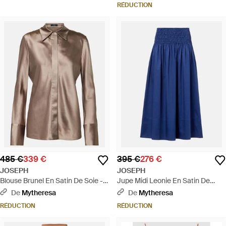
RÉDUCTION
485 €
339 €
395 €
276 €
JOSEPH
JOSEPH
Blouse Brunel En Satin De Soie -
Jupe Midi Leonie En Satin De
Marron
Coton - Bleu
De
Mytheresa
De
Mytheresa
RÉDUCTION
RÉDUCTION