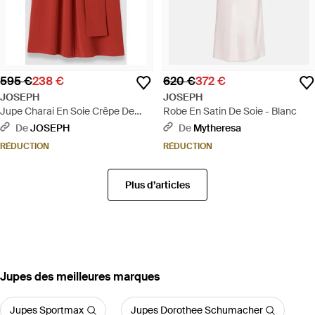
595 €
238 €
620 €
372 €
JOSEPH
JOSEPH
Jupe Charai En Soie Crêpe De
Robe En Satin De Soie - Blanc
Chine - Rouge
De
JOSEPH
De
Mytheresa
RÉDUCTION
RÉDUCTION
Plus d’articles
‪Jupes‬ des meilleures marques
Jupes Sportmax
Jupes Dorothee Schumacher