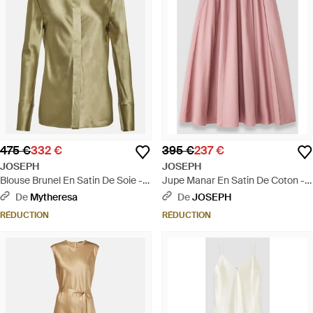
475 €
332 €
395 €
237 €
JOSEPH
JOSEPH
Blouse Brunel En Satin De Soie -
Jupe Manar En Satin De Coton -
Vert
Rose
De
Mytheresa
De
JOSEPH
RÉDUCTION
RÉDUCTION