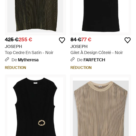
425 €
255 €
84 €
77 €
JOSEPH
JOSEPH
Top Cedre En Satin - Noir
Gilet À Design Côtelé - Noir
De
Mytheresa
De
FARFETCH
RÉDUCTION
RÉDUCTION