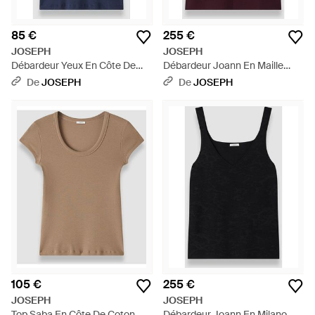
85 €
255 €
JOSEPH
JOSEPH
Débardeur Yeux En Côte De
Débardeur Joann En Maille
Coton - Bleu
Compact Milano - Rouge
De
JOSEPH
De
JOSEPH
105 €
255 €
JOSEPH
JOSEPH
Top Saba En Côte De Coton -
Débardeur Joann En Milano