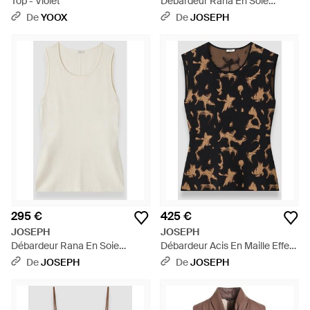
Top - Violet
Débardeur Rana En Soie
Stretch - Noir
De
YOOX
De
JOSEPH
295 €
425 €
JOSEPH
JOSEPH
Débardeur Rana En Soie
Débardeur Acis En Maille Effet
Stretch - Blanc
Écaille De Tortue - Bleu
De
JOSEPH
De
JOSEPH