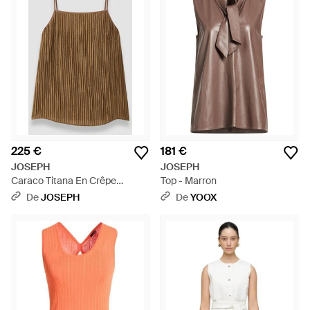
225 €
181 €
JOSEPH
JOSEPH
Caraco Titana En Crêpe
Top - Marron
Froissé Fluide - Blanc
De
JOSEPH
De
YOOX