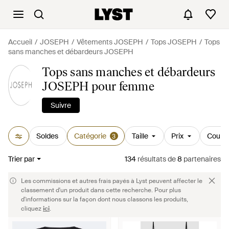
Accueil
JOSEPH
Vêtements JOSEPH
Tops JOSEPH
Tops
sans manches et débardeurs JOSEPH
Tops sans manches et débardeurs
JOSEPH pour femme
Suivre
Soldes
Catégorie
Taille
Prix
Couleu
3
Trier par
134
résultats
de
8
partenaires
Les commissions et autres frais payés à Lyst peuvent affecter le
classement d'un produit dans cette recherche. Pour plus
d'informations sur la façon dont nous classons les produits,
cliquez
ici
.