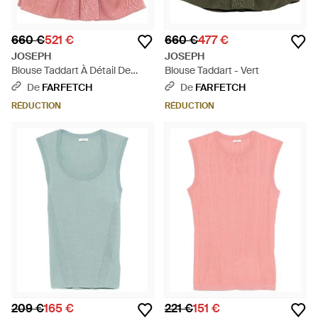
660 €
521 €
660 €
477 €
JOSEPH
JOSEPH
Blouse Taddart À Détail De
Blouse Taddart - Vert
Chaîne - Rose
De
FARFETCH
De
FARFETCH
RÉDUCTION
RÉDUCTION
209 €
165 €
221 €
151 €