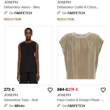
JOSEPH
JOSEPH
Débardeur Alaou - Bleu
Débardeur Calife À Côtes
Ondulées - Rose
De
FARFETCH
De
FARFETCH
RÉDUCTION
RÉDUCTION
273 €
384 €
274 €
JOSEPH
JOSEPH
Sleeveless Tops - Noir
Haut Cedre À Design Plissé -
Gris
De
Miinto
De
FARFETCH