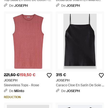
Neutre
Jacquard Léopard - Noir
De
JOSEPH
De
JOSEPH
221,50 €
159,50 €
315 €
JOSEPH
JOSEPH
Sleeveless Tops - Rose
Caraco Cloe En Satin De Soie -
Noir
De
Miinto
De
JOSEPH
RÉDUCTION