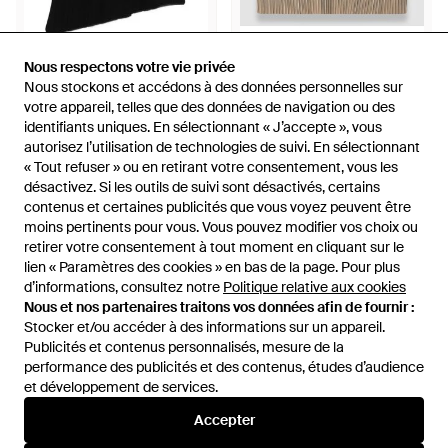
342 €
338 €
425 €
255 €
Nous respectons votre vie privée
Nous respectons votre vie privée
JOSEPH
JOSEPH
Nous stockons et accédons à des données personnelles sur
Nous stockons et accédons à des données personnelles sur
Haut Kenit À Ourlet
Top Cedre En Satin Plissé -
votre appareil, telles que des données de navigation ou des
votre appareil, telles que des données de navigation ou des
Asymétrique - Noir
Neutre
identifiants uniques. En sélectionnant « J’accepte », vous
identifiants uniques. En sélectionnant « J’accepte », vous
De
FARFETCH
De
JOSEPH
autorisez l’utilisation de technologies de suivi. En sélectionnant
autorisez l’utilisation de technologies de suivi. En sélectionnant
RÉDUCTION
RÉDUCTION
« Tout refuser » ou en retirant votre consentement, vous les
« Tout refuser » ou en retirant votre consentement, vous les
désactivez. Si les outils de suivi sont désactivés, certains
désactivez. Si les outils de suivi sont désactivés, certains
contenus et certaines publicités que vous voyez peuvent être
contenus et certaines publicités que vous voyez peuvent être
moins pertinents pour vous. Vous pouvez modifier vos choix ou
moins pertinents pour vous. Vous pouvez modifier vos choix ou
retirer votre consentement à tout moment en cliquant sur le
retirer votre consentement à tout moment en cliquant sur le
lien « Paramètres des cookies » en bas de la page. Pour plus
lien « Paramètres des cookies » en bas de la page. Pour plus
d’informations, consultez notre
d’informations, consultez notre
Politique relative aux cookies
Politique relative aux cookies
Nous et nos partenaires traitons vos données afin de fournir :
Nous et nos partenaires traitons vos données afin de fournir :
Stocker et/ou accéder à des informations sur un appareil.
Stocker et/ou accéder à des informations sur un appareil.
Publicités et contenus personnalisés, mesure de la
Publicités et contenus personnalisés, mesure de la
performance des publicités et des contenus, études d’audience
performance des publicités et des contenus, études d’audience
et développement de services.
et développement de services.
Accepter
Accepter
195 €
117 €
105 €