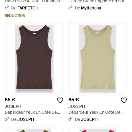
Haut Plissé À Détail D'Anneau -
Caraco Stace Imprime En Soie
Blanc
- Neutre
De
FARFETCH
De
Mytheresa
RÉDUCTION
85 €
85 €
JOSEPH
JOSEPH
Débardeur Yeux En Côte De
Débardeur Yeux En Côte De
Coton - Marron
Coton - Blanc
De
JOSEPH
De
JOSEPH