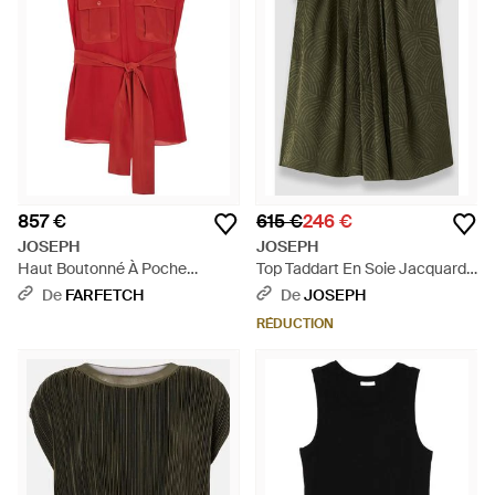
857 €
615 €
246 €
JOSEPH
JOSEPH
Haut Boutonné À Poche
Top Taddart En Soie Jacquard -
Poitrine - Rouge
Vert
De
FARFETCH
De
JOSEPH
RÉDUCTION