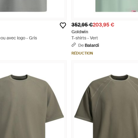
352,95 €
203,95 €
Goldwin
cou avec logo - Gris
T-shirts - Vert
De
Balardi
RÉDUCTION