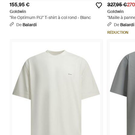
155,95 €
327,95 €
270
Goldwin
Goldwin
"Re Optimum P/J" T-shirt à col rond - Blanc
"Maille à panne
Neutre
De
Balardi
De
Balardi
RÉDUCTION