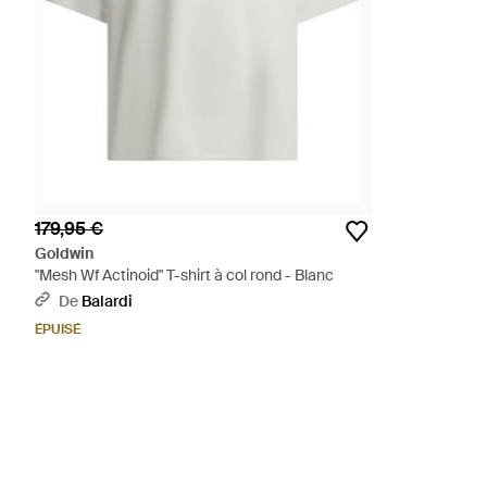
179,95 €
Goldwin
"Mesh Wf Actinoid" T-shirt à col rond - Blanc
De
Balardi
ÉPUISÉ