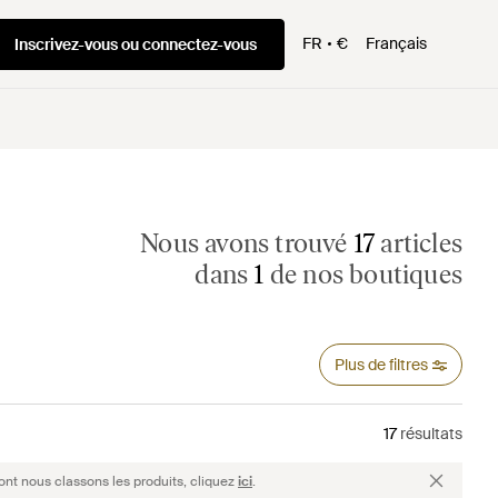
FR
€
Français
Inscrivez-vous ou connectez-vous
Nous avons trouvé
17
articles
dans
1
de nos boutiques
Plus de filtres
17
résultats
ont nous classons les produits, cliquez
ici
.