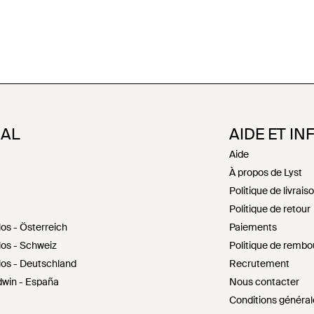
NAL
AIDE ET IN
Aide
À propos de Lyst
Politique de livrais
Politique de retour
los - Österreich
Paiements
los - Schweiz
Politique de remb
los - Deutschland
Recrutement
dwin - España
Nous contacter
Conditions général