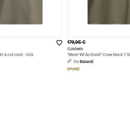
179,95 €
Goldwin
rt à col rond - Gris
"Mesh Wf Actinoid" Crew Neck T Shi
De
Balardi
ÉPUISÉ