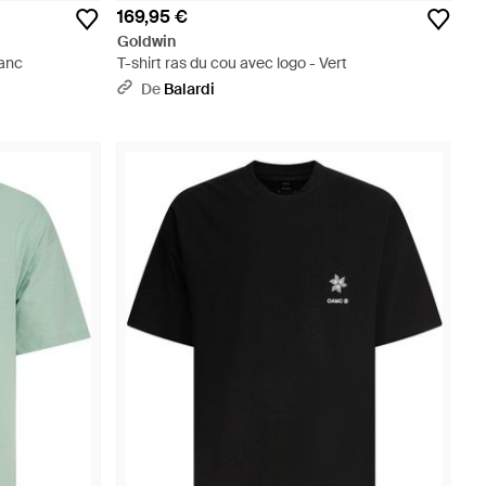
169,95 €
Goldwin
lanc
T-shirt ras du cou avec logo - Vert
De
Balardi