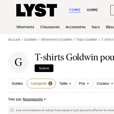
FEMME
HOMME
Vêtements
Chaussures
Accessoires
Sacs
Bijou
Accueil
Goldwin
Vêtements Goldwin
Tops Goldwin
T-shirt
T-shirts Goldwin po
G
Suivre
Soldes
Catégorie
Taille
Prix
Couleur
3
Trier par
:
Nouveautés
Les commissions et autres frais payés à Lyst peuvent affecter le clas