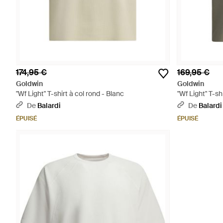
174,95 €
169,95 €
Goldwin
Goldwin
"Wf Light" T-shirt à col rond - Blanc
"Wf Light" T-shi
De
Balardi
De
Balardi
ÉPUISÉ
ÉPUISÉ