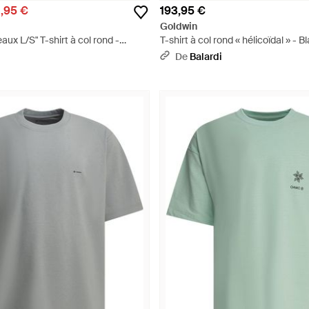
,95 €
193,95 €
Goldwin
aux L/S" T-shirt à col rond -
T-shirt à col rond « hélicoïdal » - B
De
Balardi