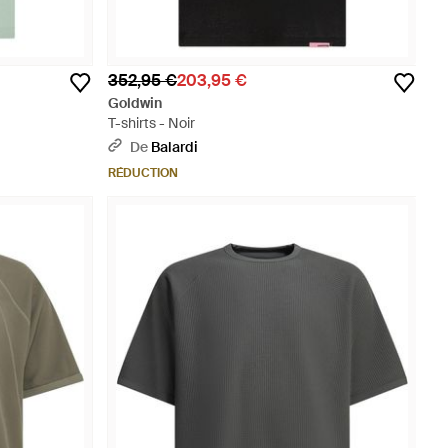
352,95 €
203,95 €
Goldwin
T-shirts - Noir
De
Balardi
RÉDUCTION