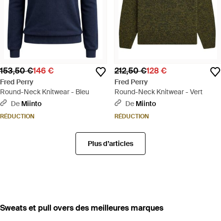
153,50 €
146 €
212,50 €
128 €
Fred Perry
Fred Perry
Round-Neck Knitwear - Bleu
Round-Neck Knitwear - Vert
De
Miinto
De
Miinto
RÉDUCTION
RÉDUCTION
Plus d’articles
‪Sweats et pull overs‬ des meilleures marques