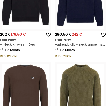
202 €
179,50 €
280,50 €
242 €
Fred Perry
Fred Perry
V-Neck Knitwear - Bleu
Authentic clic v-neck jumper navy
- Bleu
De
Miinto
De
Miinto
RÉDUCTION
RÉDUCTION