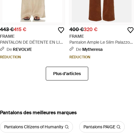
443 €
415 €
400 €
320 €
FRAME
FRAME
PANTALON DE DÉTENTE EN LIN
Pantalon Ample Le Slim Palazzo
en Beige - Neutre
En Velours Cotele - Marron
De
REVOLVE
De
Mytheresa
RÉDUCTION
RÉDUCTION
Plus d’articles
‪Pantalons‬ des meilleures marques
Pantalons Citizens of Humanity
Pantalons PAIGE