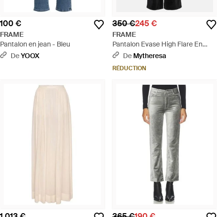
100 €
350 €
245 €
FRAME
FRAME
Pantalon en jean - Bleu
Pantalon Evase High Flare En
Velours - Noir
De
YOOX
De
Mytheresa
RÉDUCTION
1 013 €
365 €
190 €