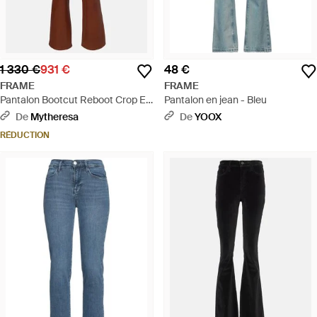
1 330 €
931 €
48 €
FRAME
FRAME
Pantalon Bootcut Reboot Crop En
Pantalon en jean - Bleu
Cuir - Marron
De
Mytheresa
De
YOOX
RÉDUCTION