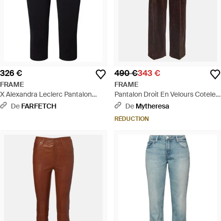
326 €
490 €
343 €
FRAME
FRAME
X Alexandra Leclerc Pantalon
Pantalon Droit En Velours Cotele -
Casino Capri - Noir
Marron
De
FARFETCH
De
Mytheresa
RÉDUCTION