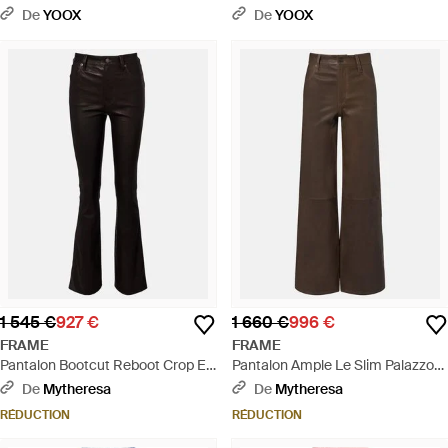
De
YOOX
De
YOOX
1 545 €
927 €
1 660 €
996 €
FRAME
FRAME
Pantalon Bootcut Reboot Crop En
Pantalon Ample Le Slim Palazzo
Cuir - Noir
En Cuir - Marron
De
Mytheresa
De
Mytheresa
RÉDUCTION
RÉDUCTION