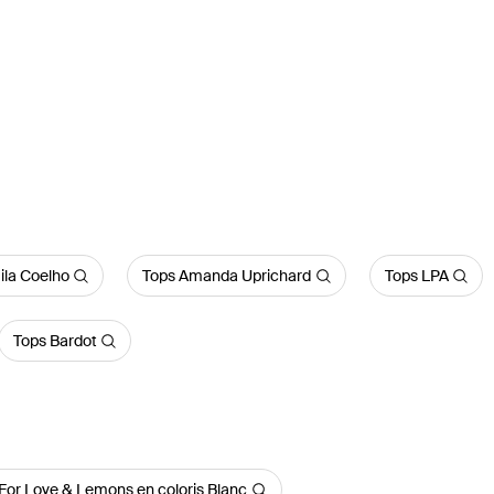
la Coelho
Tops Amanda Uprichard
Tops LPA
Tops Bardot
or Love & Lemons en coloris Blanc