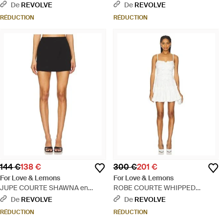
Blanc
Cream - Blanc
De
REVOLVE
De
REVOLVE
RÉDUCTION
RÉDUCTION
144 €
138 €
300 €
201 €
For Love & Lemons
For Love & Lemons
JUPE COURTE SHAWNA en
ROBE COURTE WHIPPED
Black - Noir
CREAM TAFFETA en White -
De
REVOLVE
De
REVOLVE
Blanc
RÉDUCTION
RÉDUCTION