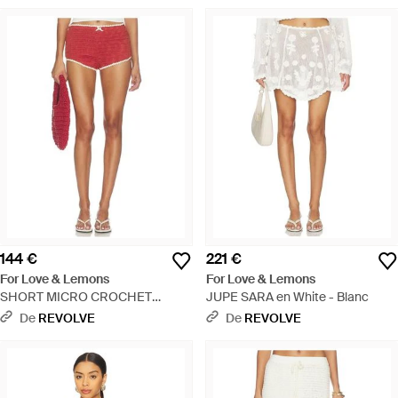
144 €
221 €
For Love & Lemons
For Love & Lemons
SHORT MICRO CROCHET
JUPE SARA en White - Blanc
RUGBY en Red - Multicolore
De
REVOLVE
De
REVOLVE