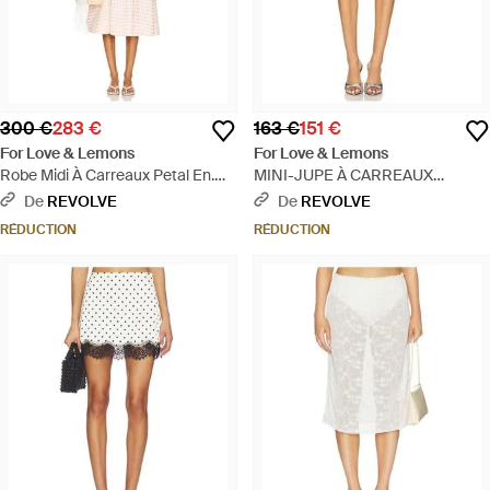
300 €
283 €
163 €
151 €
For Love & Lemons
For Love & Lemons
Robe Midi À Carreaux Petal En.
MINI-JUPE À CARREAUX
Taille Also En S, M - Blanc
PAILLETÉS en White - Blanc
De
REVOLVE
De
REVOLVE
RÉDUCTION
RÉDUCTION