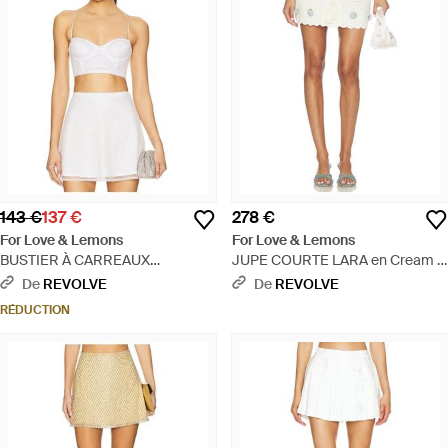
143 €
137 €
278 €
For Love & Lemons
For Love & Lemons
BUSTIER À CARREAUX
JUPE COURTE LARA en Cream -
PAILLETÉS en White - Blanc
Blanc
De
REVOLVE
De
REVOLVE
RÉDUCTION