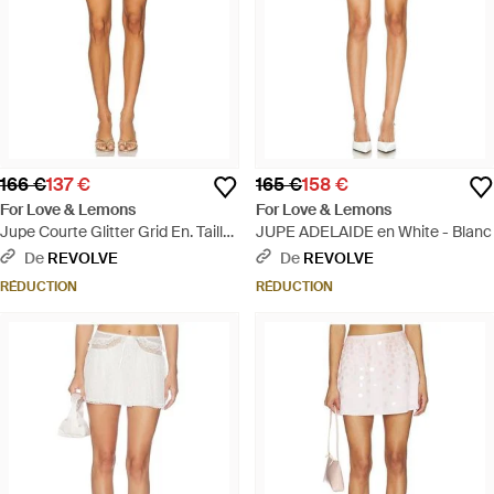
166 €
137 €
165 €
158 €
For Love & Lemons
For Love & Lemons
Jupe Courte Glitter Grid En. Taille
JUPE ADELAIDE en White - Blanc
Also En Xs, S, M - Neutre
De
REVOLVE
De
REVOLVE
RÉDUCTION
RÉDUCTION