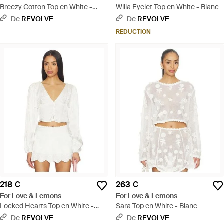
Breezy Cotton Top en White -
Willa Eyelet Top en White - Blanc
Blanc
De
REVOLVE
De
REVOLVE
RÉDUCTION
218 €
263 €
For Love & Lemons
For Love & Lemons
Locked Hearts Top en White -
Sara Top en White - Blanc
Blanc
De
REVOLVE
De
REVOLVE