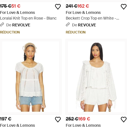
175 €
51 €
241 €
162 €
For Love & Lemons
For Love & Lemons
Loralai Knit Top en Rose - Blanc
Beckett Crop Top en White -
Blanc
De
REVOLVE
De
REVOLVE
RÉDUCTION
RÉDUCTION
197 €
252 €
169 €
For Love & Lemons
For Love & Lemons