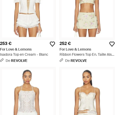
253 €
252 €
For Love & Lemons
For Love & Lemons
Isadora Top en Cream - Blanc
Ribbon Flowers Top En. Taille Also
En Xs, S, M, Xl - Jaune
De
REVOLVE
De
REVOLVE