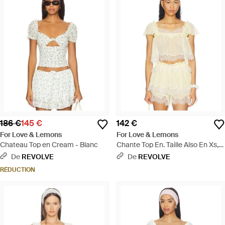
186 €
145 €
142 €
For Love & Lemons
For Love & Lemons
Chateau Top en Cream - Blanc
Chante Top En. Taille Also En Xs,
S, M, Xl - Neutre
De
REVOLVE
De
REVOLVE
RÉDUCTION