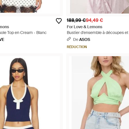
188,99 €
94,49 €
emons
For Love & Lemons
ole Top en Cream - Blanc
Bustier d'ensemble à découpes et 
Rose
VE
De
ASOS
RÉDUCTION