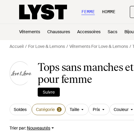
FEMME
HOMME
Vêtements
Chaussures
Accessoires
Sacs
Bijou
Accueil
For Love & Lemons
Vêtements For Love & Lemons
Tops sans manches e
pour femme
Suivre
Soldes
Catégorie
Taille
Prix
Couleur
3
Trier par
:
Nouveautés