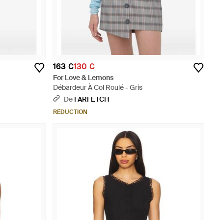
163 €
130 €
For Love & Lemons
Débardeur À Col Roulé - Gris
De
FARFETCH
RÉDUCTION