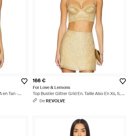
166 €
For Love & Lemons
en Tan -
Top Bustier Glitter Grid En. Taille Also En Xs, S, M,
Xl - Neutre
De
REVOLVE