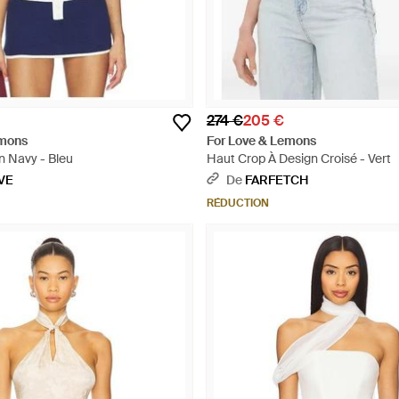
274 €
205 €
emons
For Love & Lemons
n Navy - Bleu
Haut Crop À Design Croisé - Vert
VE
De
FARFETCH
RÉDUCTION