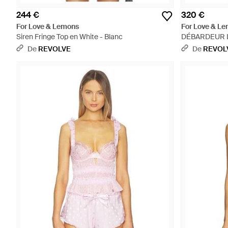
244 €
320 €
For Love & Lemons
For Love & L
Siren Fringe Top en White - Blanc
DÉBARDEUR L
De
REVOLVE
De
REVOL