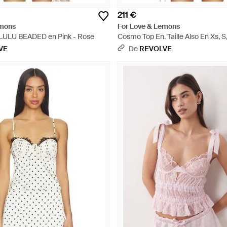
211 €
emons
For Love & Lemons
ULU BEADED en Pink - Rose
Cosmo Top En. Taille Also En Xs, S,
VE
De
REVOLVE