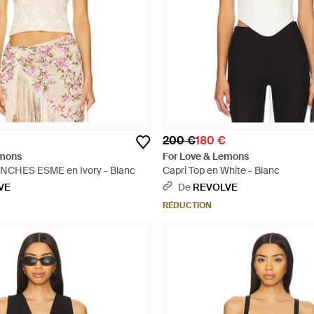
200 €
180 €
emons
For Love & Lemons
CHES ESME en Ivory - Blanc
Capri Top en White - Blanc
VE
De
REVOLVE
RÉDUCTION