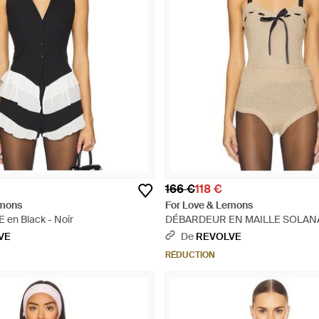
166 €
118 €
emons
For Love & Lemons
en Black - Noir
DÉBARDEUR EN MAILLE SOLANA 
Neutre
VE
De
REVOLVE
RÉDUCTION