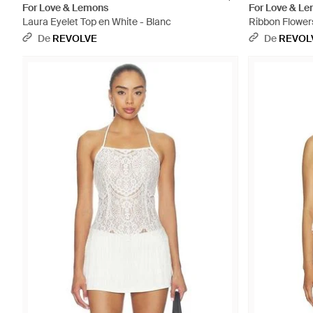
For Love & Lemons
For Love & L
Laura Eyelet Top en White - Blanc
Ribbon Flowers 
- Jaune
De
REVOLVE
De
REVOL