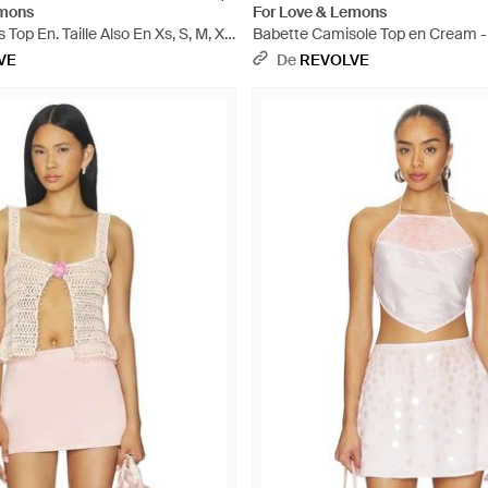
emons
For Love & Lemons
Top En. Taille Also En Xs, S, M, Xl
Babette Camisole Top en Cream -
VE
De
REVOLVE