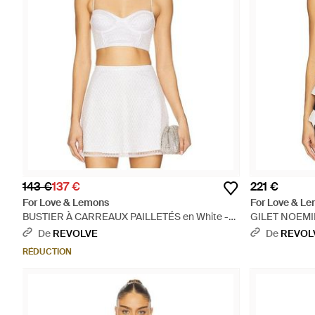
143 €
137 €
221 €
For Love & Lemons
For Love & L
BUSTIER À CARREAUX PAILLETÉS en White -
GILET NOEMIE 
Blanc
De
REVOLVE
De
REVOL
RÉDUCTION