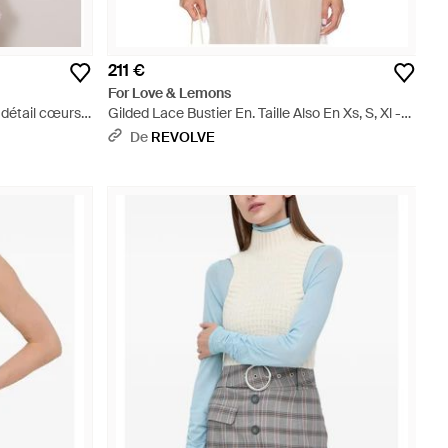
211 €
For Love & Lemons
détail cœurs -
Gilded Lace Bustier En. Taille Also En Xs, S, Xl -
Neutre
De
REVOLVE