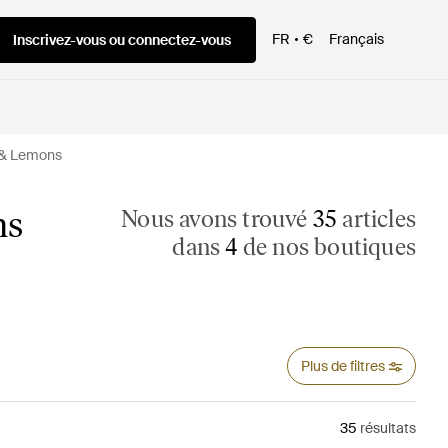
FR
€
Français
Inscrivez-vous ou connectez-vous
 & Lemons
ns
Nous avons trouvé
35
articles
dans
4
de nos boutiques
Plus de filtres
35
résultats