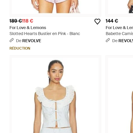
189 €
118 €
144 €
For Love & Lemons
For Love & L
Slotted Hearts Bustier en Pink - Blanc
Babette Camis
De
REVOLVE
De
REVOL
RÉDUCTION