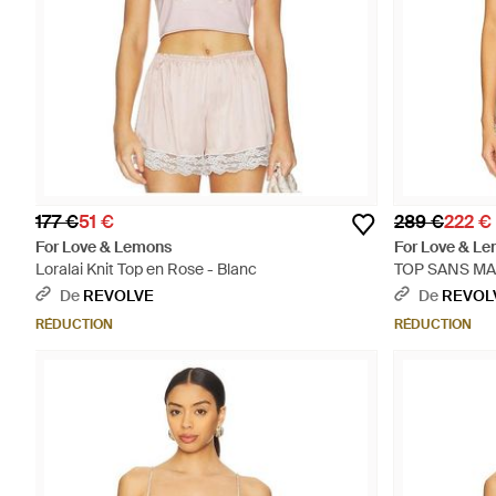
177 €
51 €
289 €
222 €
For Love & Lemons
For Love & L
Loralai Knit Top en Rose - Blanc
TOP SANS MAN
De
REVOLVE
De
REVOL
RÉDUCTION
RÉDUCTION