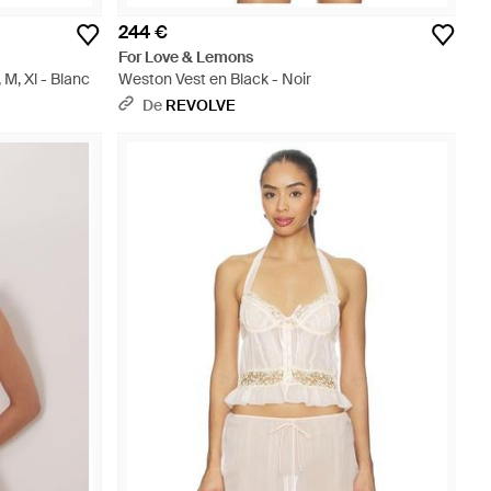
244 €
For Love & Lemons
 M, Xl - Blanc
Weston Vest en Black - Noir
De
REVOLVE