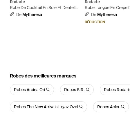
Rodarte
Rodarte
Robe De Cocktail En Soie Et Dentelle
Robe Longue En Crepe D
- Rose
Velours - Neutre
De
Mytheresa
De
Mytheresa
RÉDUCTION
‪Robes‬ des meilleures marques
Robes Arcina Ori
Robes SIR.
Robes Rodart
Robes The New Arrivals Ilkyaz Ozel
Robes Acler