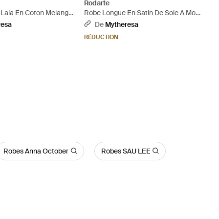
Rodarte
Laia En Coton Melange
Robe Longue En Satin De Soie A Motif
 Neutre
Leopard - Blanc
resa
De
Mytheresa
RÉDUCTION
Robes Anna October
Robes SAU LEE