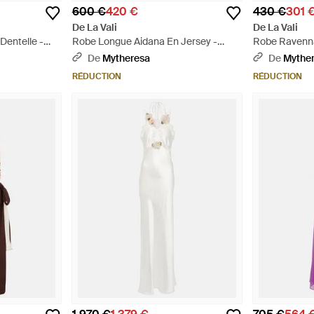
600 €
420 €
430 €
301 
De La Vali
De La Vali
Dentelle -
Robe Longue Aidana En Jersey -
Robe Ravenna
Violet
De
Mytheresa
De
Mythe
RÉDUCTION
RÉDUCTION