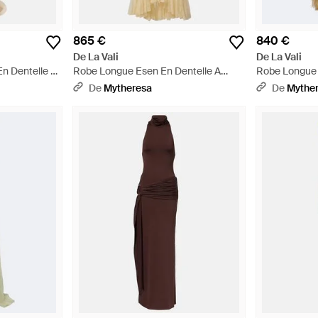
865 €
840 €
De La Vali
De La Vali
n Dentelle Et
Robe Longue Esen En Dentelle A
Robe Longue E
Volants - Neutre
De
Mytheresa
De
Mythe