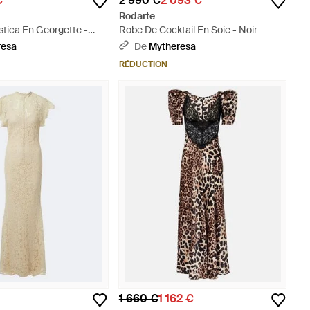
€
2 990 €
2 093 €
Rodarte
stica En Georgette -
Robe De Cocktail En Soie - Noir
resa
De
Mytheresa
RÉDUCTION
1 660 €
1 162 €