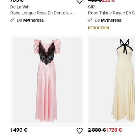
705 €
465 €
232 €
De La Vali
SIR.
Robe Longue Rosa En Dentelle -
Robe Thistle Rayee En Sa
Neutre
Rouge
De
Mytheresa
De
Mytheresa
RÉDUCTION
1 490 €
2 880 €
1 728 €