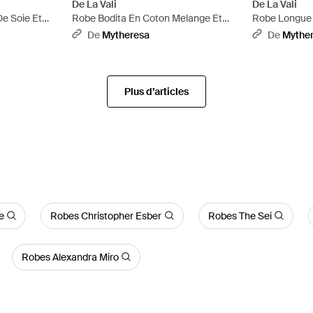
De La Vali
De La Vali
e Soie Et
Robe Bodita En Coton Melange Et
Robe Longue 
Dentelle - Marron
Et Dentelle -
De
Mytheresa
De
Mythe
Plus d’articles
e
Robes Christopher Esber
Robes The Sei
Robes Alexandra Miro