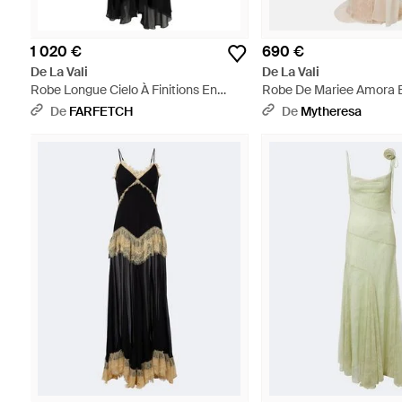
1 020 €
690 €
De La Vali
De La Vali
Robe Longue Cielo À Finitions En
Robe De Mariee Amora E
Dentelle Et Détail De Cape - Noir
Tulle - Neutre
De
FARFETCH
De
Mytheresa