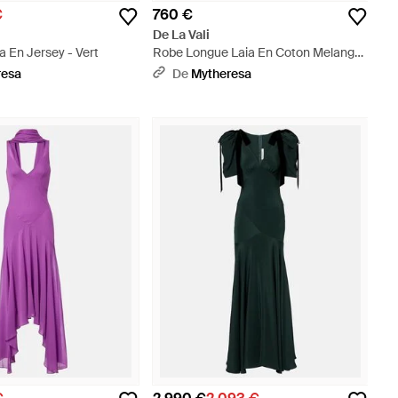
€
760 €
De La Vali
 En Jersey - Vert
Robe Longue Laia En Coton Melange
Et Dentelle - Violet
resa
De
Mytheresa