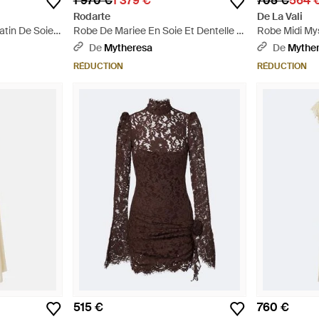
1 970 €
1 379 €
705 €
564 
Rodarte
De La Vali
tin De Soie -
Robe De Mariee En Soie Et Dentelle A
Robe Midi My
Appliques Floraux - Blanc
Violet
De
Mytheresa
De
Mythe
RÉDUCTION
RÉDUCTION
515 €
760 €