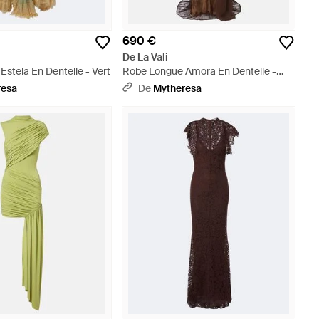
690 €
De La Vali
stela En Dentelle - Vert
Robe Longue Amora En Dentelle -
Marron
resa
De
Mytheresa