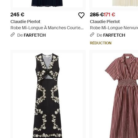
245 €
285 €
171 €
Claudie Pierlot
Claudie Pierlot
Robe Mi-Longue À Manches Courtes
Robe Mi-Longue Nervurée
- Bleu
Blanc
De
FARFETCH
De
FARFETCH
RÉDUCTION