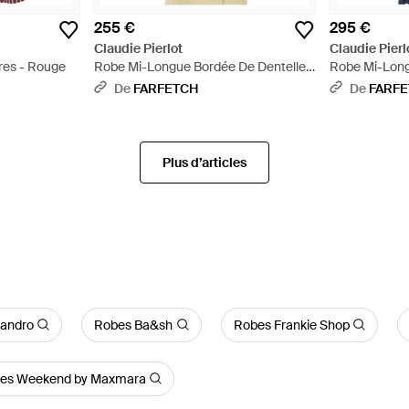
255 €
295 €
Claudie Pierlot
Claudie Pierl
res - Rouge
Robe Mi-Longue Bordée De Dentelle
Robe Mi-Long
À Dos Ouvert - Blanc
Bleu
De
FARFETCH
De
FARF
Plus d’articles
andro
Robes Ba&sh
Robes Frankie Shop
es Weekend by Maxmara