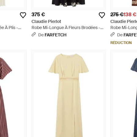
375 €
275 €
138 €
Claudie Pierlot
Claudie Pierl
 À Plis -
Robe Mi-Longue À Fleurs Brodées -
Robe Mi-Lon
Noir
Graphique - 
De
FARFETCH
De
FARF
RÉDUCTION