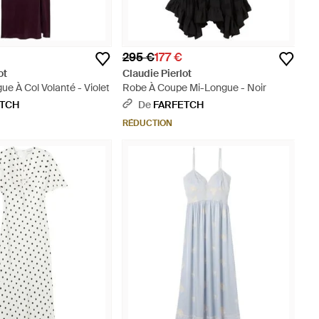
295 €
177 €
ot
Claudie Pierlot
e À Col Volanté - Violet
Robe À Coupe Mi-Longue - Noir
ETCH
De
FARFETCH
RÉDUCTION