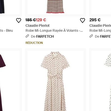
185 €
129 €
295 €
Claudie Pierlot
Claudie Pierl
s - Bleu
Robe Mi-Longue Rayée À Volants -
Robe Mi-Longu
Blanc
De
FARFETCH
De
FARF
RÉDUCTION