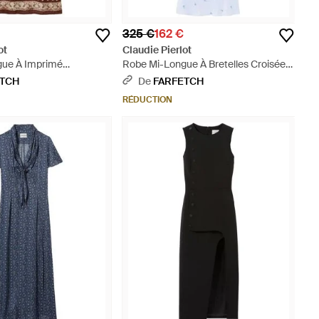
325 €
162 €
ot
Claudie Pierlot
gue À Imprimé
Robe Mi-Longue À Bretelles Croisées
Marron
- Bleu
ETCH
De
FARFETCH
RÉDUCTION