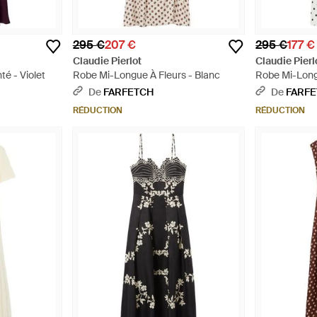
295 €
207 €
295 €
177 €
Claudie Pierlot
Claudie Pierl
é - Violet
Robe Mi-Longue À Fleurs - Blanc
Robe Mi-Long
De
FARFETCH
De
FARF
RÉDUCTION
RÉDUCTION