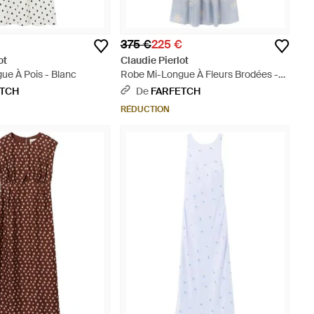
375 €
225 €
ot
Claudie Pierlot
ue À Pois - Blanc
Robe Mi-Longue À Fleurs Brodées -
Blanc
ETCH
De
FARFETCH
RÉDUCTION