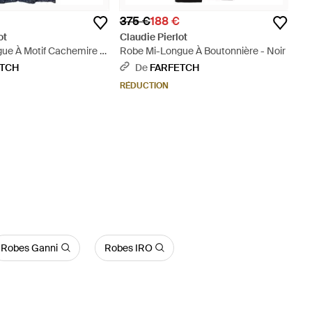
375 €
188 €
ot
Claudie Pierlot
ue À Motif Cachemire -
Robe Mi-Longue À Boutonnière - Noir
ETCH
De
FARFETCH
RÉDUCTION
Robes Ganni
Robes IRO