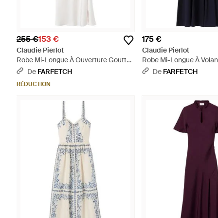
255 €
153 €
175 €
Claudie Pierlot
Claudie Pierlot
Robe Mi-Longue À Ouverture Goutte
Robe Mi-Longue À Volant
D'Eau Et Volants - Blanc
De
FARFETCH
De
FARFETCH
RÉDUCTION