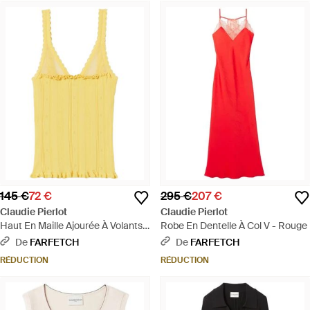
145 €
72 €
295 €
207 €
Claudie Pierlot
Claudie Pierlot
Haut En Maille Ajourée À Volants -
Robe En Dentelle À Col V - Rouge
Jaune
De
FARFETCH
De
FARFETCH
RÉDUCTION
RÉDUCTION