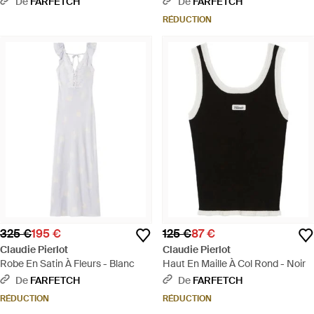
De
FARFETCH
De
FARFETCH
RÉDUCTION
325 €
195 €
125 €
87 €
Claudie Pierlot
Claudie Pierlot
Robe En Satin À Fleurs - Blanc
Haut En Maille À Col Rond - Noir
De
FARFETCH
De
FARFETCH
RÉDUCTION
RÉDUCTION