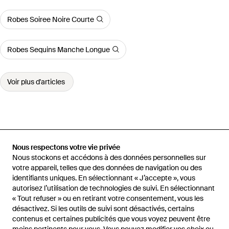
Robes Soiree Noire Courte
Robes Sequins Manche Longue
Voir plus d'articles
Accueil
Robes femme
Robes Claudie Pierlot
Robe En Maille À
Bords Festonnés
Nous respectons votre vie privée
Nous stockons et accédons à des données personnelles sur
votre appareil, telles que des données de navigation ou des
identifiants uniques. En sélectionnant « J’accepte », vous
autorisez l’utilisation de technologies de suivi. En sélectionnant
« Tout refuser » ou en retirant votre consentement, vous les
Aide et infos
désactivez. Si les outils de suivi sont désactivés, certains
contenus et certaines publicités que vous voyez peuvent être