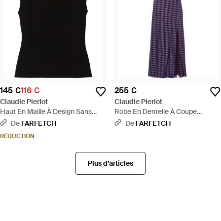
145 €
116 €
255 €
Claudie Pierlot
Claudie Pierlot
Haut En Maille À Design Sans
Robe En Dentelle À Coupe
Manches - Noir
Longue - Violet
De
FARFETCH
De
FARFETCH
RÉDUCTION
Plus d’articles