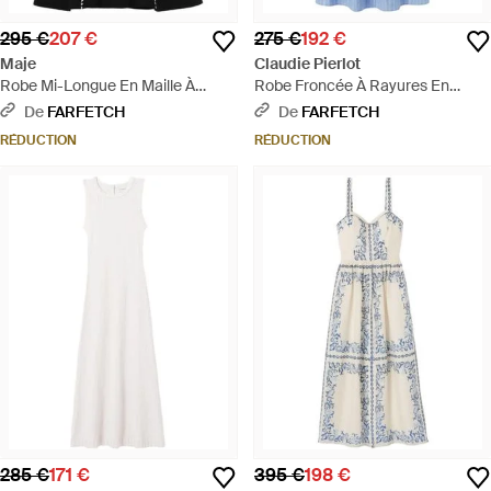
295 €
207 €
275 €
192 €
Maje
Claudie Pierlot
Robe Mi-Longue En Maille À
Robe Froncée À Rayures En
Bords Festonnés - Noir
Coton - Bleu
De
FARFETCH
De
FARFETCH
RÉDUCTION
RÉDUCTION
285 €
171 €
395 €
198 €