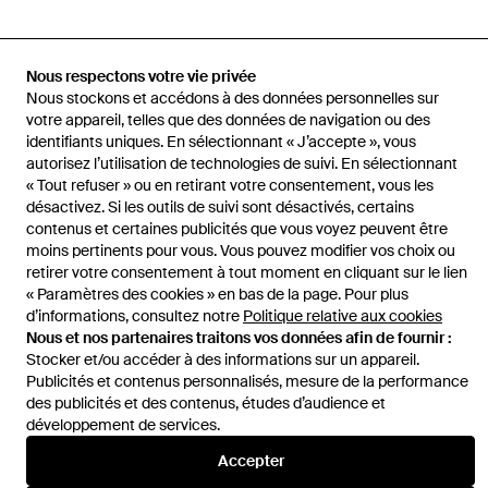
Recherches associées
Nous respectons votre vie privée
Nous stockons et accédons à des données personnelles sur
Vêtements Carhartt en coloris Blanc
votre appareil, telles que des données de navigation ou des
identifiants uniques. En sélectionnant « J’accepte », vous
autorisez l’utilisation de technologies de suivi. En sélectionnant
T-shirts Carhartt en coloris Blanc
« Tout refuser » ou en retirant votre consentement, vous les
désactivez. Si les outils de suivi sont désactivés, certains
contenus et certaines publicités que vous voyez peuvent être
moins pertinents pour vous. Vous pouvez modifier vos choix ou
retirer votre consentement à tout moment en cliquant sur le lien
« Paramètres des cookies » en bas de la page. Pour plus
Accueil
T-shirts homme
T-shirts Carhartt
T-Shirt
d’informations, consultez notre
Politique relative aux cookies
Nous et nos partenaires traitons vos données afin de fournir :
Stocker et/ou accéder à des informations sur un appareil.
Publicités et contenus personnalisés, mesure de la performance
des publicités et des contenus, études d’audience et
développement de services.
Aide et infos
Accepter