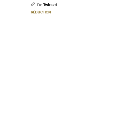
De
Twinset
RÉDUCTION