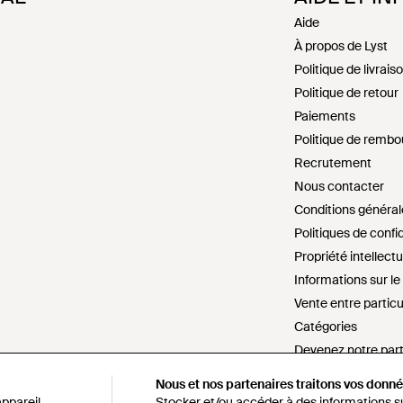
Aide
À propos de Lyst
Politique de livrais
Politique de retour
Paiements
Politique de remb
Recrutement
Nous contacter
Conditions général
Politiques de confid
Propriété intellectu
Informations sur l
Vente entre particu
Catégories
Devenez notre par
Paramètres cookie
Nous et nos partenaires traitons vos donnée
Nous et nos partenaires traitons vos donnée
Ne pas vendre ou p
ppareil,
ppareil,
Stocker et/ou accéder à des informations sur
Stocker et/ou accéder à des informations sur