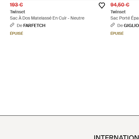
193 €
94,50 €
Twinset
Twinset
Sac À Dos Matelassé En Cuir - Neutre
Sac Porté Épa
De
FARFETCH
De
GIGLI
ÉPUISÉ
ÉPUISÉ
INTERNATIO