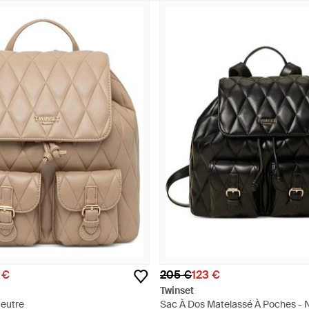
 €
205 €
123 €
Twinset
eutre
Sac À Dos Matelassé À Poches - N