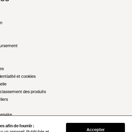
on
oursement
es
entialité et cookies
elle
e classement des produits
liers
tenaire
s
s afin de fournir :
s afin de fournir :
Accepter
Accepter
artager mes informations personnelles
 un appareil. Publicités et
 un appareil. Publicités et