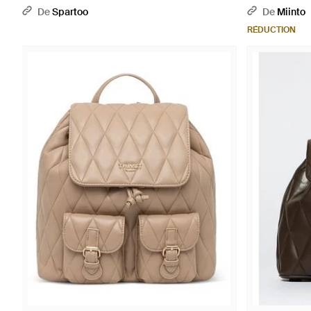
De
Spartoo
De
Miinto
RÉDUCTION