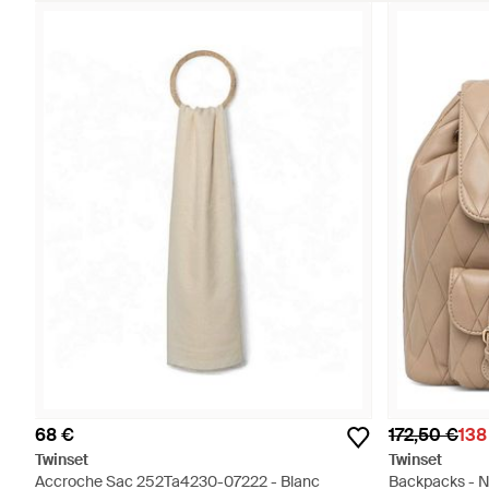
68 €
172,50 €
138
Twinset
Twinset
Accroche Sac 252Ta4230-07222 - Blanc
Backpacks - N