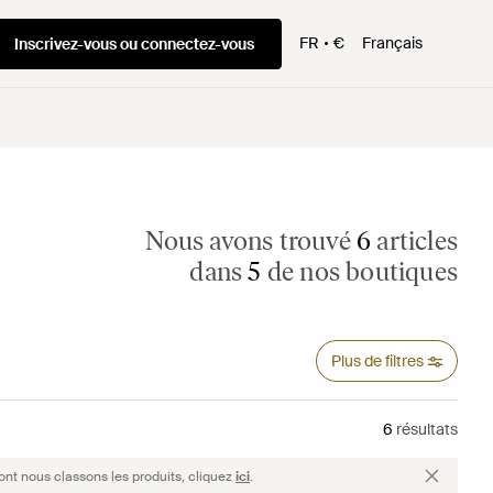
FR
€
Français
Inscrivez-vous ou connectez-vous
Nous avons trouvé
6
articles
dans
5
de nos boutiques
Plus de filtres
6
résultats
ont nous classons les produits, cliquez
ici
.