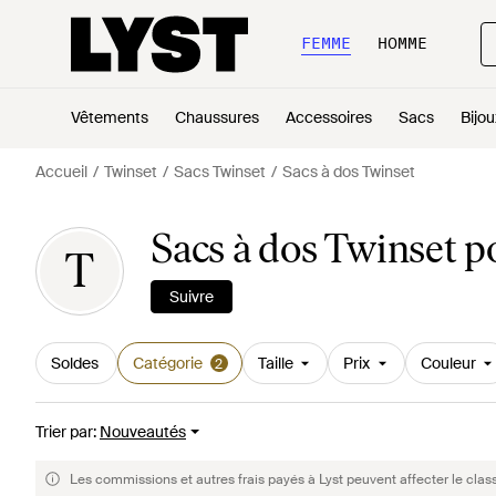
FEMME
HOMME
Vêtements
Chaussures
Accessoires
Sacs
Bijou
Accueil
Twinset
Sacs Twinset
Sacs à dos Twinset
Sacs à dos Twinset 
T
Suivre
Soldes
Catégorie
Taille
Prix
Couleur
2
Trier par
:
Nouveautés
Les commissions et autres frais payés à Lyst peuvent affecter le clas