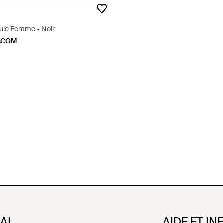
ule Femme - Noir
O.COM
NAL
AIDE ET IN