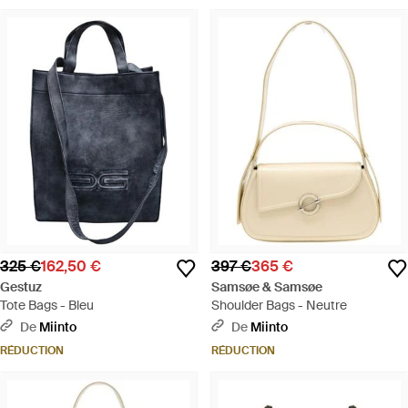
325 €
162,50 €
397 €
365 €
Gestuz
Samsøe & Samsøe
Tote Bags - Bleu
Shoulder Bags - Neutre
De
Miinto
De
Miinto
RÉDUCTION
RÉDUCTION