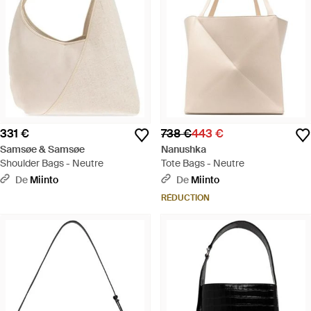
331 €
738 €
443 €
Samsøe & Samsøe
Nanushka
Shoulder Bags - Neutre
Tote Bags - Neutre
De
Miinto
De
Miinto
RÉDUCTION