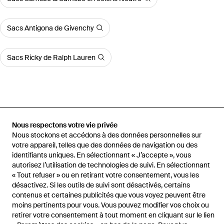
Sacs Antigona de Givenchy
Sacs Ricky de Ralph Lauren
Accueil
Sacs fourre-tout et cabas femme
Sacs fourre-tout et
Nous respectons votre vie privée
cabas Samsøe & Samsøe
Tote Bags
Nous stockons et accédons à des données personnelles sur
votre appareil, telles que des données de navigation ou des
identifiants uniques. En sélectionnant « J’accepte », vous
autorisez l’utilisation de technologies de suivi. En sélectionnant
« Tout refuser » ou en retirant votre consentement, vous les
Aide et infos
désactivez. Si les outils de suivi sont désactivés, certains
contenus et certaines publicités que vous voyez peuvent être
moins pertinents pour vous. Vous pouvez modifier vos choix ou
retirer votre consentement à tout moment en cliquant sur le lien