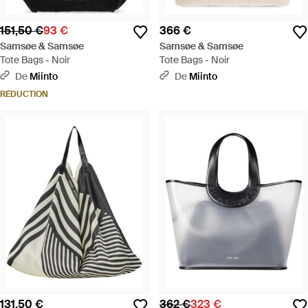
151,50 €
93 €
366 €
Samsøe & Samsøe
Samsøe & Samsøe
Tote Bags - Noir
Tote Bags - Noir
De
Miinto
De
Miinto
RÉDUCTION
131,50 €
362 €
323 €