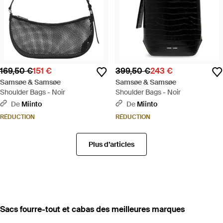
169,50 €
151 €
399,50 €
243 €
Samsøe & Samsøe
Samsøe & Samsøe
Shoulder Bags - Noir
Shoulder Bags - Noir
De
Miinto
De
Miinto
RÉDUCTION
RÉDUCTION
Plus d’articles
‪Sacs fourre-tout et cabas‬ des meilleures marques