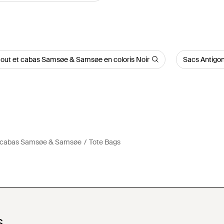
tout et cabas Samsøe & Samsøe en coloris Noir
Sacs Antigo
et cabas Samsøe & Samsøe
Tote Bags
S