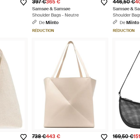
397 €
365 €
446,50 €
4
Samsøe & Samsøe
Samsøe & S
Shoulder Bags - Neutre
Shoulder Bag
De
Miinto
De
Miinto
RÉDUCTION
RÉDUCTION
738 €
443 €
169,50 €
15