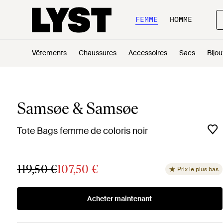
FEMME
HOMME
Vêtements
Chaussures
Accessoires
Sacs
Bijou
Samsøe & Samsøe
Tote Bags femme de coloris noir
119,50 €
107,50 €
Prix le plus bas
Acheter maintenant