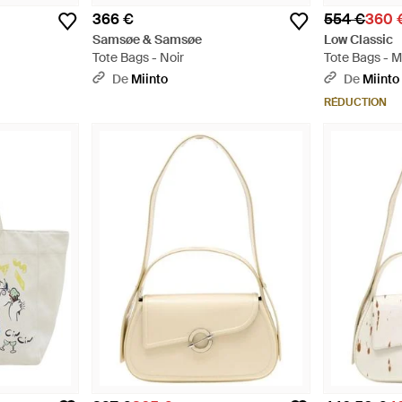
366 €
554 €
360 
Samsøe & Samsøe
Low Classic
Tote Bags - Noir
Tote Bags - 
De
Miinto
De
Miinto
RÉDUCTION