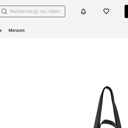
x
Marques