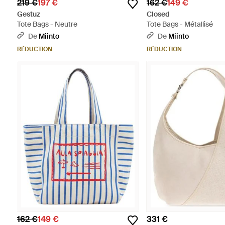
219 €
197 €
162 €
149 €
Gestuz
Closed
Tote Bags - Neutre
Tote Bags - Métallisé
De
Miinto
De
Miinto
RÉDUCTION
RÉDUCTION
162 €
149 €
331 €