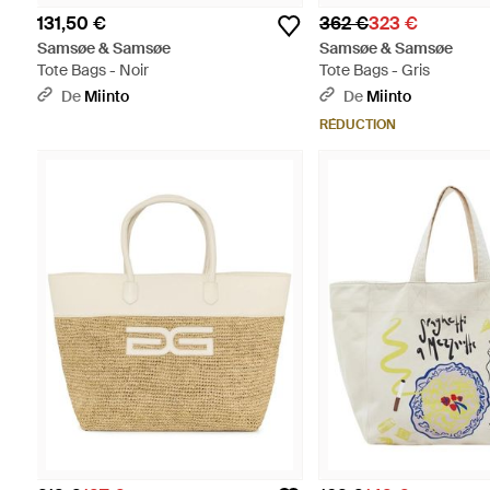
131,50 €
362 €
323 €
Samsøe & Samsøe
Samsøe & Samsøe
Tote Bags - Noir
Tote Bags - Gris
De
Miinto
De
Miinto
RÉDUCTION