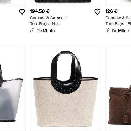
194,50 €
126 €
Samsøe & Samsøe
Samsøe & S
Tote Bags - Noir
Tote Bags - B
De
Miinto
De
Miinto