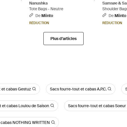
Nanushka
Samsøe & S
Tote Bags - Neutre
Shoulder Bags
De
Miinto
De
Miinto
RÉDUCTION
RÉDUCTION
Plus d’articles
t et cabas Gestuz
Sacs fourre-tout et cabas A.P.C.
t et cabas Loulou de Saison
Sacs fourre-tout et cabas Soeur
 et cabas NOTHING WRITTEN