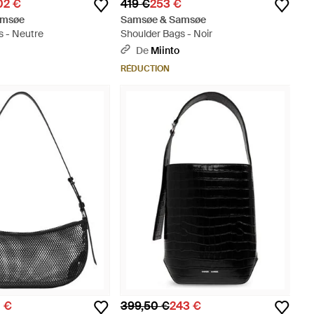
02 €
419 €
253 €
amsøe
Samsøe & Samsøe
s - Neutre
Shoulder Bags - Noir
De
Miinto
RÉDUCTION
1 €
399,50 €
243 €