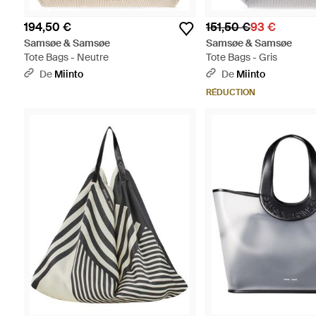
194,50 €
151,50 €
93 €
Samsøe & Samsøe
Samsøe & Samsøe
Tote Bags - Neutre
Tote Bags - Gris
De
Miinto
De
Miinto
RÉDUCTION