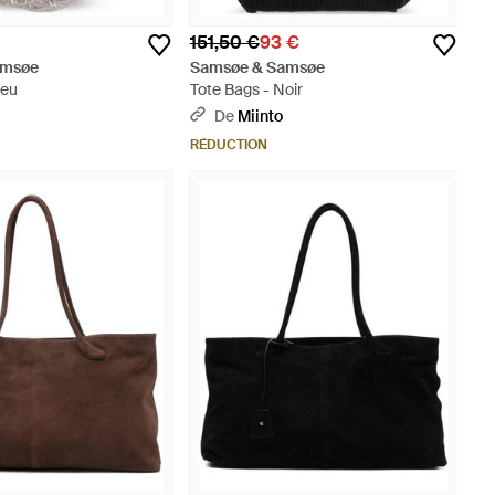
151,50 €
93 €
amsøe
Samsøe & Samsøe
leu
Tote Bags - Noir
De
Miinto
RÉDUCTION