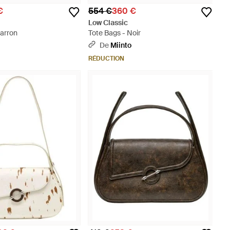
€
554 €
360 €
Low Classic
Marron
Tote Bags - Noir
De
Miinto
RÉDUCTION