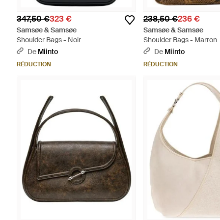
347,50 €
323 €
238,50 €
236 €
Samsøe & Samsøe
Samsøe & Samsøe
Shoulder Bags - Noir
Shoulder Bags - Marron
De
Miinto
De
Miinto
RÉDUCTION
RÉDUCTION