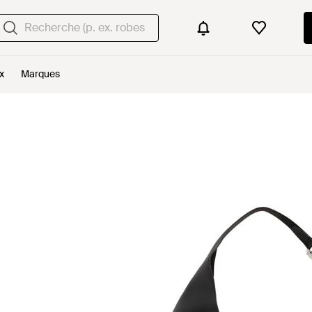
x
Marques