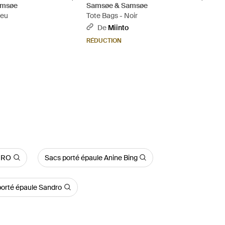
amsøe
Samsøe & Samsøe
leu
Tote Bags - Noir
De
Miinto
RÉDUCTION
 IRO
Sacs porté épaule Anine Bing
porté épaule Sandro