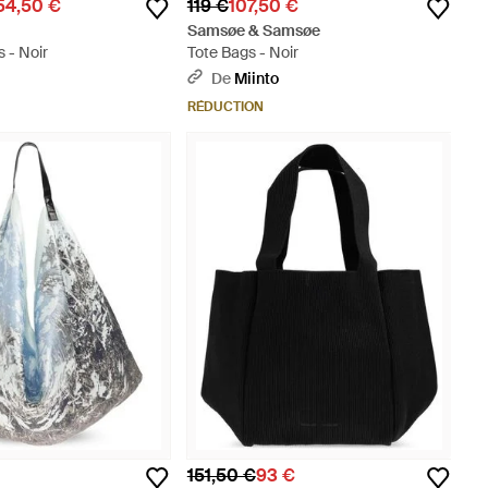
54,50 €
119 €
107,50 €
Samsøe & Samsøe
 - Noir
Tote Bags - Noir
De
Miinto
RÉDUCTION
151,50 €
93 €