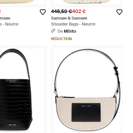
€
446,50 €
402 €
amsøe
Samsøe & Samsøe
s - Neutre
Shoulder Bags - Neutre
De
Miinto
RÉDUCTION