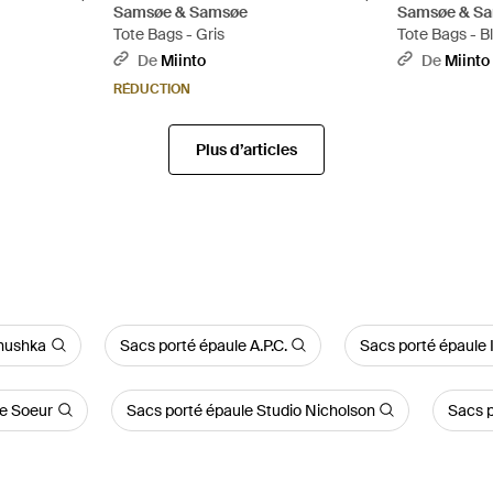
Samsøe & Samsøe
Samsøe & S
Tote Bags - Gris
Tote Bags - B
De
Miinto
De
Miinto
RÉDUCTION
Plus d’articles
nushka
Sacs porté épaule A.P.C.
Sacs porté épaule
le Soeur
Sacs porté épaule Studio Nicholson
Sacs 