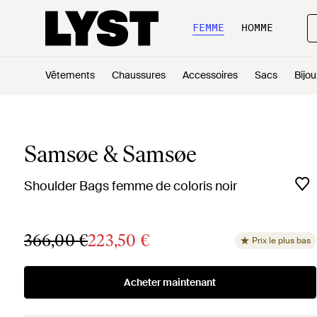
FEMME
HOMME
Vêtements
Chaussures
Accessoires
Sacs
Bijou
Samsøe & Samsøe
Shoulder Bags femme de coloris noir
366,00 €
223,50 €
Prix le plus bas
Acheter maintenant