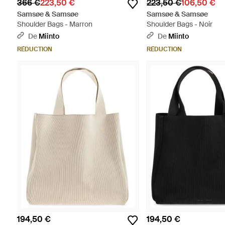
366 €
223,50 €
223,50 €
106,50 €
Samsøe & Samsøe
Samsøe & Samsøe
Shoulder Bags - Marron
Shoulder Bags - Noir
De
Miinto
De
Miinto
RÉDUCTION
RÉDUCTION
194,50 €
194,50 €