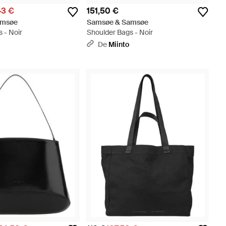
43 €
151,50 €
amsøe
Samsøe & Samsøe
 - Noir
Shoulder Bags - Noir
De
Miinto