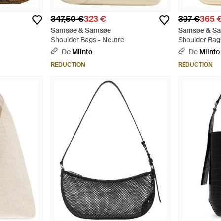
347,50 €
323 €
397 €
365 
Samsøe & Samsøe
Samsøe & S
Shoulder Bags - Neutre
Shoulder Bag
De
Miinto
De
Miinto
RÉDUCTION
RÉDUCTION