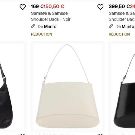
169 €
150,50 €
399,50 €
2
Samsøe & Samsøe
Samsøe & S
Shoulder Bags - Noir
Shoulder Bags
De
Miinto
De
Miinto
RÉDUCTION
RÉDUCTION