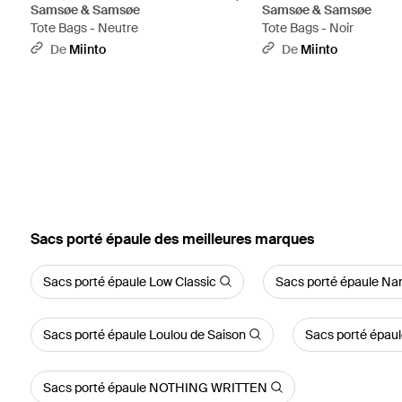
Samsøe & Samsøe
Samsøe & Samsøe
Tote Bags - Neutre
Tote Bags - Noir
De
Miinto
De
Miinto
‪Sacs porté épaule‬ des meilleures marques
Sacs porté épaule Low Classic
Sacs porté épaule Na
Sacs porté épaule Loulou de Saison
Sacs porté épau
Sacs porté épaule NOTHING WRITTEN