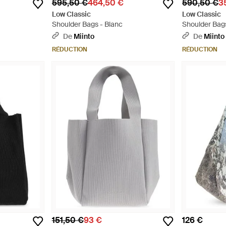
595,50 €
464,50 €
590,50 €
3
Low Classic
Low Classic
Shoulder Bags - Blanc
Shoulder Bags
De
Miinto
De
Miinto
RÉDUCTION
RÉDUCTION
151,50 €
93 €
126 €