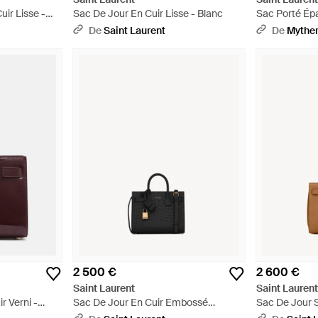
ir Lisse -
Sac De Jour En Cuir Lisse - Blanc
Sac Porté Épa
De Jour" - No
De
Saint Laurent
De
Mythe
2 500 €
2 600 €
Saint Laurent
Saint Lauren
r Verni -
Sac De Jour En Cuir Embossé
Sac De Jour S
Crocodile - Noir
Multicolore