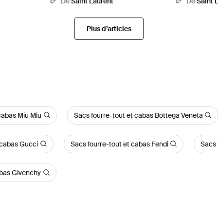
De
Saint Laurent
De
Saint 
Plus d’articles
 cabas Miu Miu
Sacs fourre-tout et cabas Bottega Veneta
 cabas Gucci
Sacs fourre-tout et cabas Fendi
Sacs 
abas Givenchy