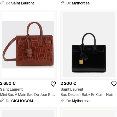
Crocodile - Rose
Sac De Jour" - Noir
De
Saint Laurent
De
Mytheresa
2 650 €
2 200 €
Saint Laurent
Saint Laurent
Mini Sac À Main Sac De Jour En
Sac De Jour Baby En Cuir - Noir
Cuir De Veau Imprimé Crocodile -
De
GIGLIO.COM
De
Mytheresa
Marron