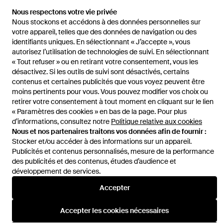
Accueil
Sacs fourre-tout et cabas femme
Sacs fourre-tout et
Nous respectons votre vie privée
cabas Saint Laurent
Sac De Jour En Cuir Embossé Crocodile
Nous stockons et accédons à des données personnelles sur
votre appareil, telles que des données de navigation ou des
identifiants uniques. En sélectionnant « J’accepte », vous
autorisez l’utilisation de technologies de suivi. En sélectionnant
« Tout refuser » ou en retirant votre consentement, vous les
désactivez. Si les outils de suivi sont désactivés, certains
Aide et infos
contenus et certaines publicités que vous voyez peuvent être
moins pertinents pour vous. Vous pouvez modifier vos choix ou
retirer votre consentement à tout moment en cliquant sur le lien
« Paramètres des cookies » en bas de la page. Pour plus
d’informations, consultez notre
Politique relative aux cookies
Nous et nos partenaires traitons vos données afin de fournir :
Stocker et/ou accéder à des informations sur un appareil.
Publicités et contenus personnalisés, mesure de la performance
des publicités et des contenus, études d’audience et
développement de services.
Accepter
Accepter les cookies nécessaires