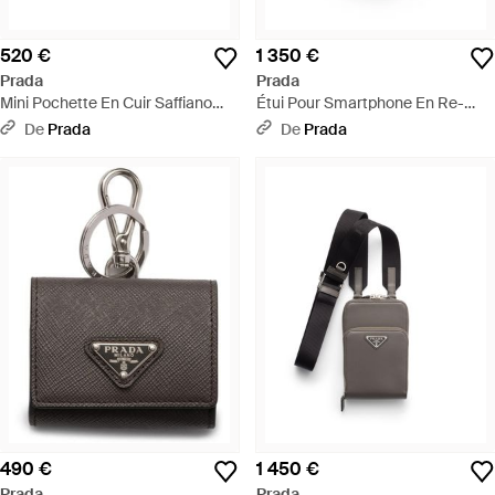
520 €
1 350 €
Prada
Prada
Mini Pochette En Cuir Saffiano
Étui Pour Smartphone En Re-
Avec Porte-Clés, Homme - Bleu
Nylon Et Cuir Saffiano, Homme -
De
Prada
De
Prada
Noir
490 €
1 450 €
Prada
Prada