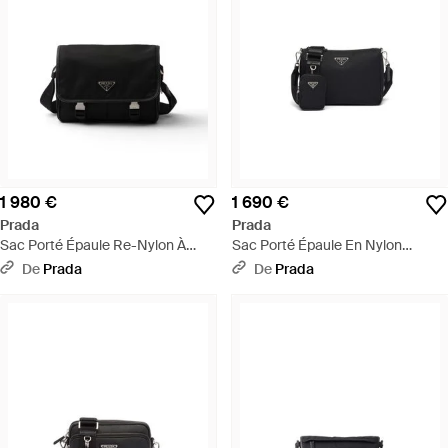
1 980 €
1 690 €
Prada
Prada
Sac Porté Épaule Re-Nylon À
Sac Porté Épaule En Nylon
Logo Appliqué - Noir
Recyclé À Plaque Logo - Noir
De
Prada
De
Prada