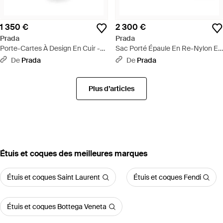
1 350 €
2 300 €
Prada
Prada
Porte-Cartes À Design En Cuir -
Sac Porté Épaule En Re-Nylon Et
Noir
Cuir Saffiano, Homme - Noir
De
Prada
De
Prada
Plus d’articles
‪Étuis et coques‬ des meilleures marques
Étuis et coques Saint Laurent
Étuis et coques Fendi
Étuis et coques Bottega Veneta