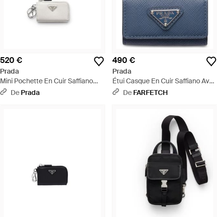
520 €
490 €
Prada
Prada
Mini Pochette En Cuir Saffiano
Étui Casque En Cuir Saffiano Avec
Avec Porte-Clés, Homme - Blanc
Porte-Clés - Bleu
De
Prada
De
FARFETCH