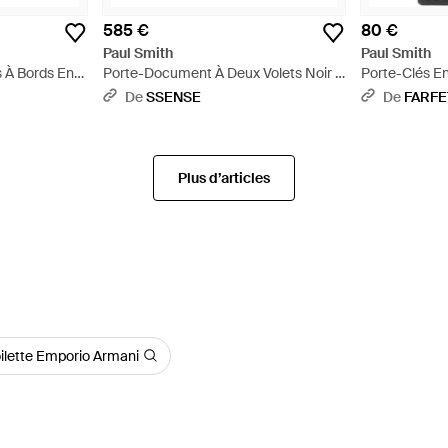
585 €
80 €
Paul Smith
Paul Smith
s À Bords En
Porte-Document À Deux Volets Noir À
Porte-Clés En
Rayures Emblématiques - Noir
Noir
De
SSENSE
De
FARF
Plus d’articles
oilette Emporio Armani