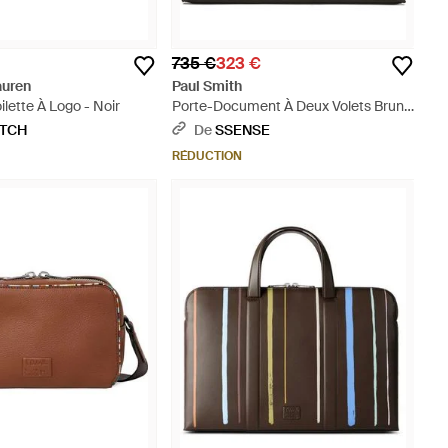
735 €
323 €
auren
Paul Smith
ilette À Logo - Noir
Porte-Document À Deux Volets Brun
En Cuir À Rayures - Noir
ETCH
De
SSENSE
RÉDUCTION