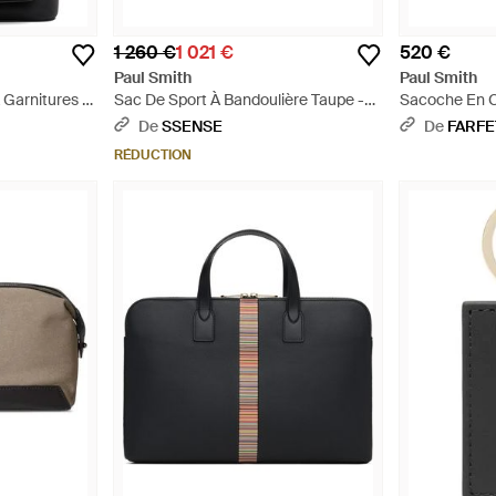
1 260 €
1 021 €
520 €
Paul Smith
Paul Smith
 Garnitures À
Sac De Sport À Bandoulière Taupe -
Sacoche En Cu
- Noir
Multicolore
Marron
De
SSENSE
De
FARF
RÉDUCTION