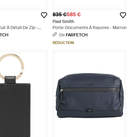
835 €
585 €
Paul Smith
ir À Détail De Zip -
Porte-Documents À Rayures - Marron
ETCH
De
FARFETCH
RÉDUCTION