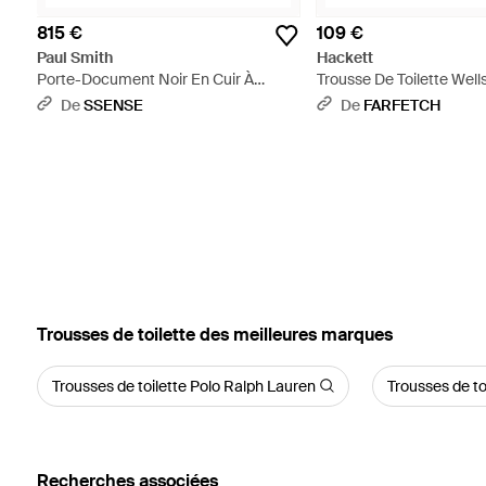
815 €
109 €
Paul Smith
Hackett
Porte-Document Noir En Cuir À
Trousse De Toilette Well
Rayures Emblématiques - Noir
Cuir - Gris
De
SSENSE
De
FARFETCH
‪Trousses de toilette‬ des meilleures marques
Trousses de toilette Polo Ralph Lauren
Trousses de t
Recherches associées