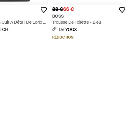
88 €
66 €
BOSS
 Cuir À Détail De Logo -
Trousse De Toilette - Bleu
ETCH
De
YOOX
RÉDUCTION