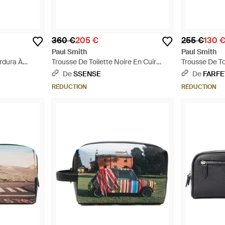
360 €
205 €
255 €
130 
Paul Smith
Paul Smith
rdura À
Trousse De Toilette Noire En Cuir
Trousse De To
blématiques
Grainé Et Gaufré - Noir
Gris
De
SSENSE
De
FARF
RÉDUCTION
RÉDUCTION