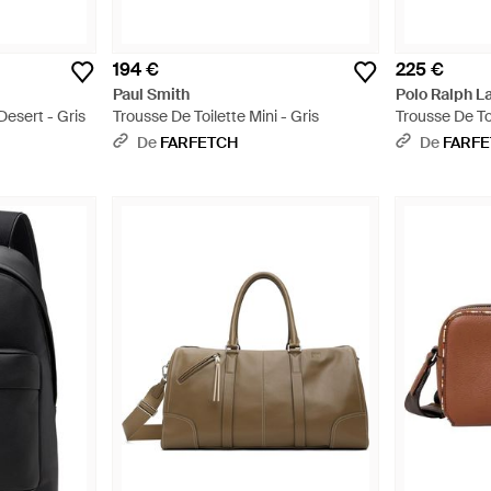
194 €
225 €
Paul Smith
Polo Ralph L
Desert - Gris
Trousse De Toilette Mini - Gris
Trousse De To
De
FARFETCH
De
FARF