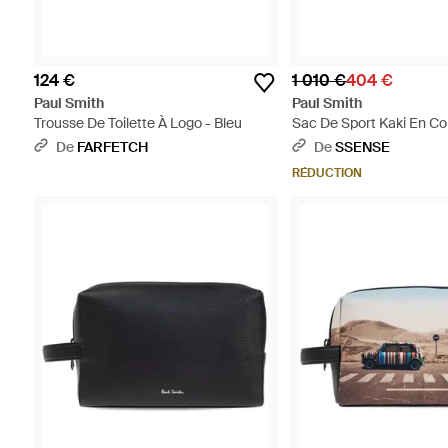
124 €
1 010 €
404 €
Paul Smith
Paul Smith
Trousse De Toilette À Logo - Bleu
Sac De Sport Kaki En Co
Garniture À Rayures Em
De
FARFETCH
De
SSENSE
Usinées Par Laser - Noir
RÉDUCTION