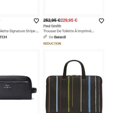
€
252,95 €
229,95 €
Paul Smith
ilette Signature Stripe -
Trousse De Toilette À Imprimé
Graphique - Bleu
ETCH
De
Balardi
RÉDUCTION