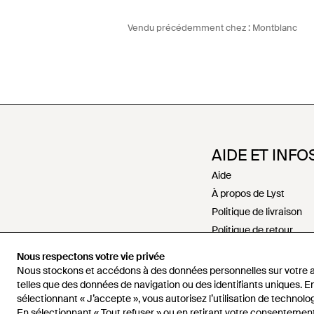
Vendu précédemment chez :
Montblanc
AIDE ET INFO
Aide
À propos de Lyst
Politique de livraison
Politique de retour
Paiements
Nous respectons votre vie privée
Politique de rembour
Nous stockons et accédons à des données personnelles sur votre a
Recrutement
telles que des données de navigation ou des identifiants uniques. E
sélectionnant « J’accepte », vous autorisez l’utilisation de technolog
Nous contacter
En sélectionnant « Tout refuser » ou en retirant votre consentement