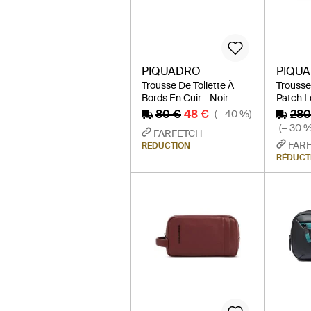
PIQUADRO
PIQU
Trousse De Toilette À
Trousse
Bords En Cuir - Noir
Patch L
80 €
48 €
280
(− 40 %)
(− 30 %
FARFETCH
FAR
RÉDUCTION
RÉDUCT