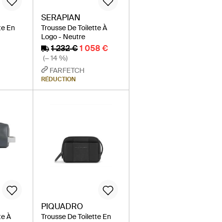
SERAPIAN
te En
Trousse De Toilette À
Logo - Neutre
1 232 €
1 058 €
(− 14 %)
FARFETCH
RÉDUCTION
PIQUADRO
te À
Trousse De Toilette En