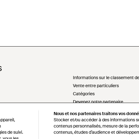
S
Informations sur le classement de
Vente entre particuliers
Catégories
Devenez notre partenaire
Ne pas vendre ou partager mes i
Nous et nos partenaires traitons vos donnée
sement
Déclaration sur l'esclavage mode
ppareil,
Stocker et/ou accéder à des informations sur
s172 déclaration
n
contenus personnalisés, mesure de la perfo
ies de suivi.
contenus, études d’audience et développem
Politique d'approvisionnement re
, vous les