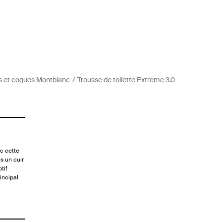
s et coques Montblanc
Trousse de toilette Extreme 3.0
c cette
s un cuir
tif
incipal