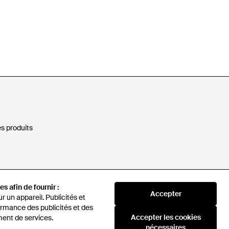
s produits
nformations personnelles
s afin de fournir :
Accepter
rne
 un appareil. Publicités et
rmance des publicités et des
Accepter les cookies
ent de services.
sponsable
nécessaires