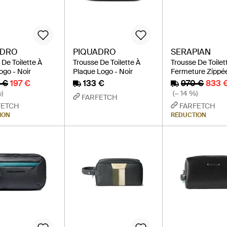
ADRO
PIQUADRO
SERAPIAN
 De Toilette À
Trousse De Toilette À
Trousse De Toilet
ogo - Noir
Plaque Logo - Noir
Fermeture Zippée
 €
197 €
133 €
970 €
833 
)
(− 14 %)
FARFETCH
FETCH
FARFETCH
ION
RÉDUCTION