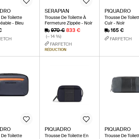
ADRO
SERAPIAN
PIQUADRO
 De Toilette
Trousse De Toilette À
Trousse De Toilet
able - Bleu
Fermeture Zippée - Noir
Cuir - Noir
€
970 €
833 €
165 €
(− 14 %)
FETCH
FARFETCH
FARFETCH
RÉDUCTION
ADRO
PIQUADRO
PIQUADRO
 De Toilette
Trousse De Toilette En
Trousse De Toilet