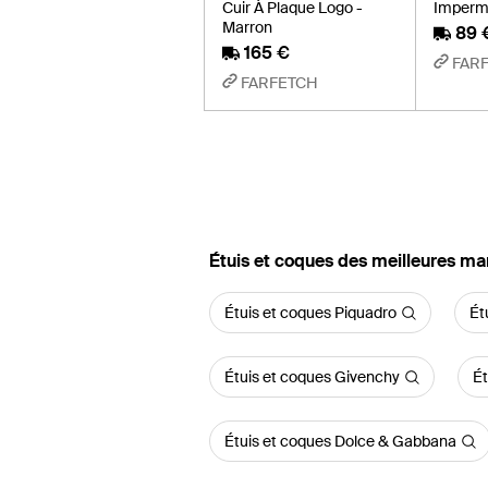
Cuir À Plaque Logo -
Impermé
Marron
89 
165 €
FAR
FARFETCH
‪Étuis et coques‬ des meilleures m
Étuis et coques Piquadro
Ét
Étuis et coques Givenchy
Ét
Étuis et coques Dolce & Gabbana