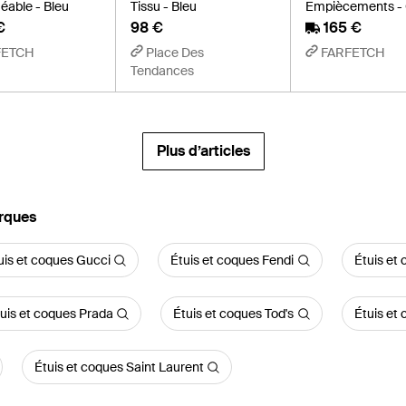
able - Bleu
Tissu - Bleu
Empiècements - 
€
98 €
165 €
FETCH
Place Des
FARFETCH
Tendances
Plus d’articles
arques
uis et coques Gucci
Étuis et coques Fendi
Étuis et
uis et coques Prada
Étuis et coques Tod's
Étuis et
Étuis et coques Saint Laurent