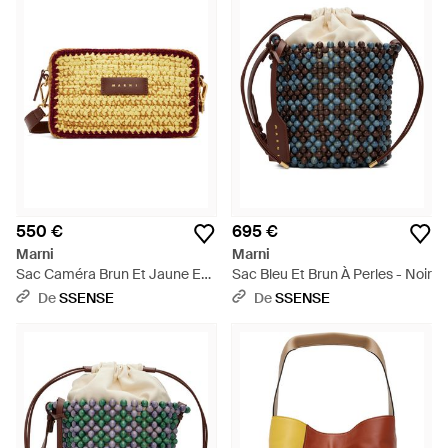
550 €
695 €
Marni
Marni
Sac Caméra Brun Et Jaune En
Sac Bleu Et Brun À Perles - Noir
Tricot - Métallisé
De
SSENSE
De
SSENSE