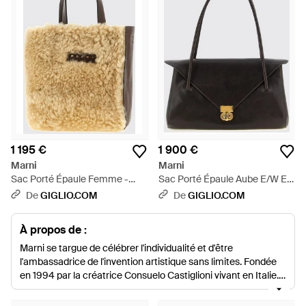
1 195 €
1 900 €
Marni
Marni
Sac Porté Épaule Femme -
Sac Porté Épaule Aube E/W En
Neutre
Cuir De Veau Avec Double Anse
De
GIGLIO.COM
De
GIGLIO.COM
Tubulaire - Noir
À propos de :
Marni se targue de célébrer l'individualité et d'être
l'ambassadrice de l'invention artistique sans limites. Fondée
en 1994 par la créatrice Consuelo Castiglioni vivant en Italie,
Marni joue la carte de la féminité, de la force et de la
sophistication en présentant des couleurs, des imprimés des