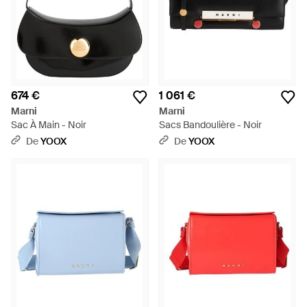
674 €
1 061 €
Marni
Marni
Sac À Main - Noir
Sacs Bandoulière - Noir
De
YOOX
De
YOOX