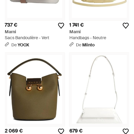
737 €
1 741 €
Marni
Marni
Sacs Bandoulière - Vert
Handbags - Neutre
De
YOOX
De
Miinto
2 069 €
679 €