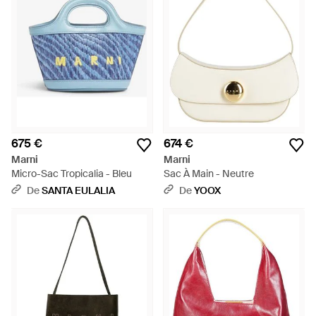
675 €
674 €
Marni
Marni
Micro-Sac Tropicalia - Bleu
Sac À Main - Neutre
De
SANTA EULALIA
De
YOOX