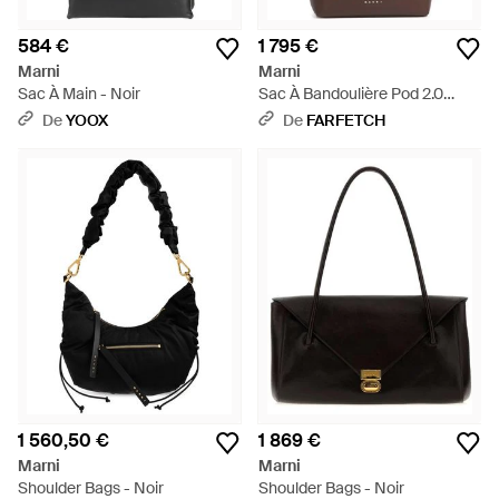
584 €
1 795 €
Marni
Marni
Sac À Main - Noir
Sac À Bandoulière Pod 2.0
Imprimé Vache - Blanc
De
YOOX
De
FARFETCH
1 560,50 €
1 869 €
Marni
Marni
Shoulder Bags - Noir
Shoulder Bags - Noir