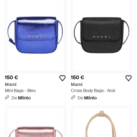
finitions subtiles. Combinaison de couleurs vives et
d'imprimés amusants, les sacs porté épaule de Marni sont
espiègles et pratiques. Confectionnés dans des matériaux
luxueux et résistants et disponibles dans plusieurs formes et
tailles, les sacs porté épaule de Marni sont un investissement
qui vous suivra pendant des années.
150 €
150 €
Marni
Marni
Mini Bags - Bleu
Cross Body Bags - Noir
De
Miinto
De
Miinto