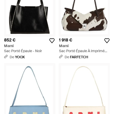
852 €
1 918 €
Marni
Marni
Sac Porté Épaule - Noir
Sac Porté Épaule À Imprimé
Animalier - Blanc
De
YOOX
De
FARFETCH