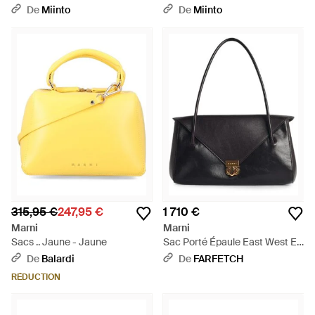
De
Miinto
De
Miinto
315,95 €
247,95 €
1 710 €
Marni
Marni
Sacs .. Jaune - Jaune
Sac Porté Épaule East West En
Cuir - Noir
De
Balardi
De
FARFETCH
RÉDUCTION