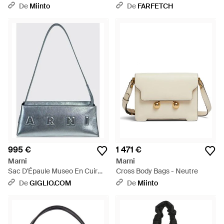
Effet Froissé - Neutre
De
Miinto
De
FARFETCH
995 €
1 471 €
Marni
Marni
Sac D'Épaule Museo En Cuir
Cross Body Bags - Neutre
Laminé Argenté Avec Logo En
De
GIGLIO.COM
De
Miinto
Relief - Bleu