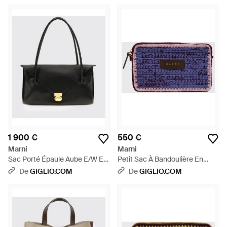
Poignée - Noir
- Noir
1 900 €
550 €
Marni
Marni
Sac Porté Épaule Aube E/W En
Petit Sac À Bandoulière En
Cuir De Veau Avec Double Anse
Laine Crochetée Avec Sangle
De
GIGLIO.COM
De
GIGLIO.COM
Tubulaire - Noir
Réglable - Bleu