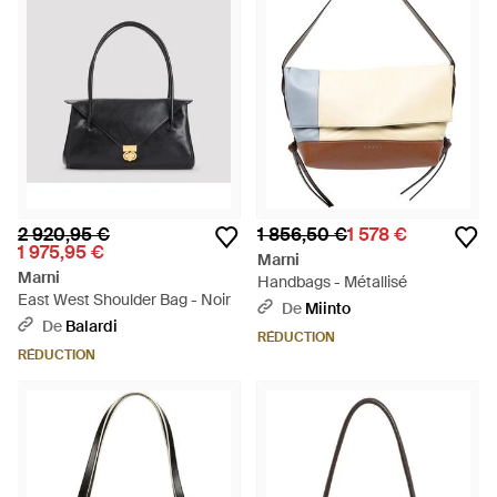
2 920,95 €
1 856,50 €
1 578 €
1 975,95 €
Marni
Marni
Handbags - Métallisé
East West Shoulder Bag - Noir
De
Miinto
De
Balardi
RÉDUCTION
RÉDUCTION