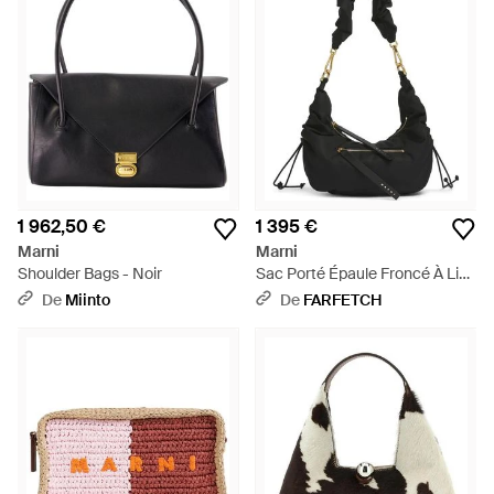
1 962,50 €
1 395 €
Marni
Marni
Shoulder Bags - Noir
Sac Porté Épaule Froncé À Lien
De Resserrage - Noir
De
Miinto
De
FARFETCH