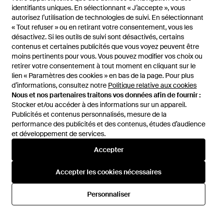
identifiants uniques. En sélectionnant « J’accepte », vous
identifiants uniques. En sélectionnant « J’accepte », vous
autorisez l’utilisation de technologies de suivi. En sélectionnant
autorisez l’utilisation de technologies de suivi. En sélectionnant
« Tout refuser » ou en retirant votre consentement, vous les
« Tout refuser » ou en retirant votre consentement, vous les
désactivez. Si les outils de suivi sont désactivés, certains
désactivez. Si les outils de suivi sont désactivés, certains
contenus et certaines publicités que vous voyez peuvent être
contenus et certaines publicités que vous voyez peuvent être
moins pertinents pour vous. Vous pouvez modifier vos choix ou
moins pertinents pour vous. Vous pouvez modifier vos choix ou
retirer votre consentement à tout moment en cliquant sur le
retirer votre consentement à tout moment en cliquant sur le
lien « Paramètres des cookies » en bas de la page. Pour plus
lien « Paramètres des cookies » en bas de la page. Pour plus
d’informations, consultez notre
d’informations, consultez notre
Politique relative aux cookies
Politique relative aux cookies
Nous et nos partenaires traitons vos données afin de fournir :
Nous et nos partenaires traitons vos données afin de fournir :
Stocker et/ou accéder à des informations sur un appareil.
Stocker et/ou accéder à des informations sur un appareil.
Publicités et contenus personnalisés, mesure de la
Publicités et contenus personnalisés, mesure de la
202,95 €
174,95 €
188,95 €
185,95 €
performance des publicités et des contenus, études d’audience
performance des publicités et des contenus, études d’audience
Marni
et développement de services.
et développement de services.
Marni
Sacs .. Rose - Rose
Sacs .. Rose - Rose
Accepter
Accepter
De
Balardi
De
Balardi
RÉDUCTION
RÉDUCTION
Accepter les cookies nécessaires
Accepter les cookies nécessaires
Personnaliser
Personnaliser