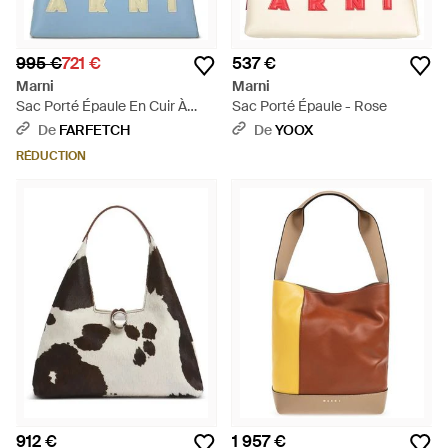
995 €
721 €
537 €
Marni
Marni
Sac Porté Épaule En Cuir À
Sac Porté Épaule - Rose
Détail De Logo Museo - Bleu
De
FARFETCH
De
YOOX
RÉDUCTION
912 €
1 957 €