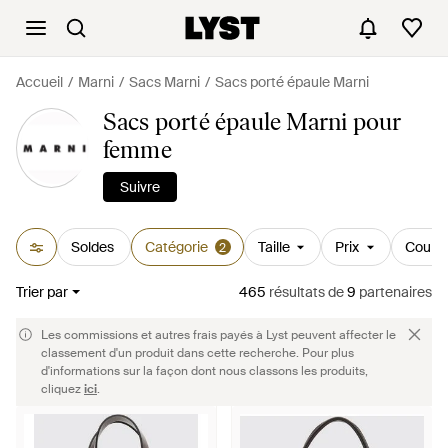
Accueil
Marni
Sacs Marni
Sacs porté épaule Marni
Sacs porté épaule Marni pour
femme
Suivre
Soldes
Catégorie
Taille
Prix
Couleu
2
Trier par
465
résultats
de
9
partenaires
Les commissions et autres frais payés à Lyst peuvent affecter le
classement d'un produit dans cette recherche. Pour plus
d'informations sur la façon dont nous classons les produits,
cliquez
ici
.