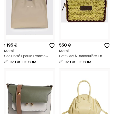
1 195 €
550 €
Marni
Marni
Sac Porté Épaule Femme -
Petit Sac À Bandoulière En
Neutre
Laine Crochetée Avec Sangle
De
GIGLIO.COM
De
GIGLIO.COM
Réglable - Gris