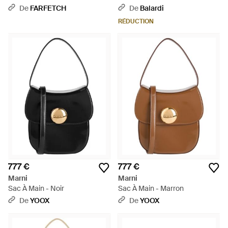
Marron
De
FARFETCH
De
Balardi
RÉDUCTION
777 €
777 €
Marni
Marni
Sac À Main - Noir
Sac À Main - Marron
De
YOOX
De
YOOX