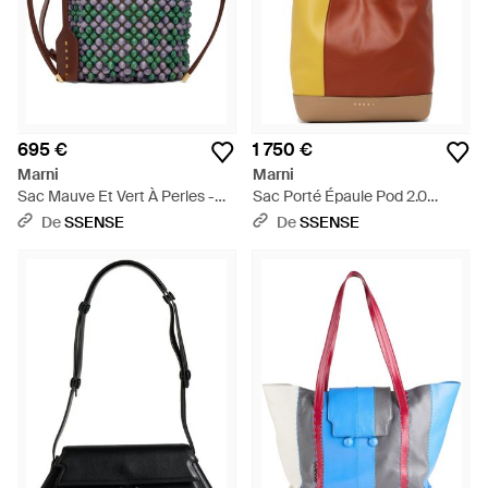
695 €
1 750 €
Marni
Marni
Sac Mauve Et Vert À Perles -
Sac Porté Épaule Pod 2.0
Vert
Rouge Et Jaune - Marron
De
SSENSE
De
SSENSE