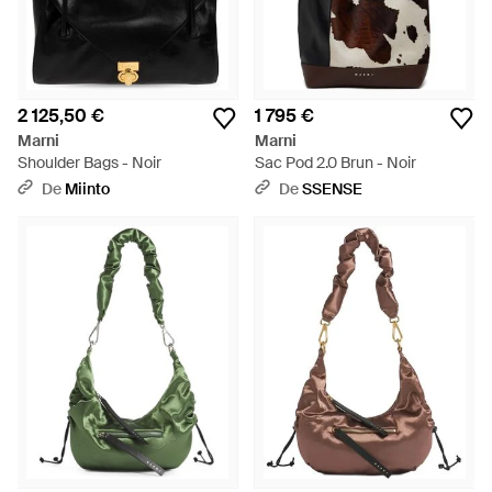
2 125,50 €
1 795 €
Marni
Marni
Shoulder Bags - Noir
Sac Pod 2.0 Brun - Noir
De
Miinto
De
SSENSE