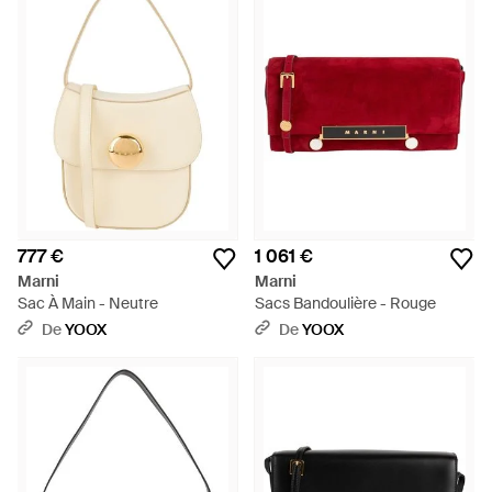
777 €
1 061 €
Marni
Marni
Sac À Main - Neutre
Sacs Bandoulière - Rouge
De
YOOX
De
YOOX