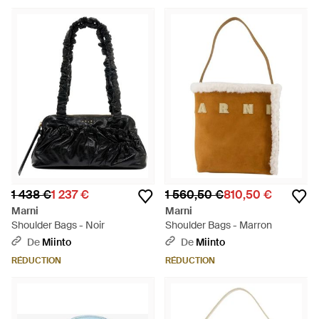
1 438 €
1 237 €
1 560,50 €
810,50 €
Marni
Marni
Shoulder Bags - Noir
Shoulder Bags - Marron
De
Miinto
De
Miinto
RÉDUCTION
RÉDUCTION