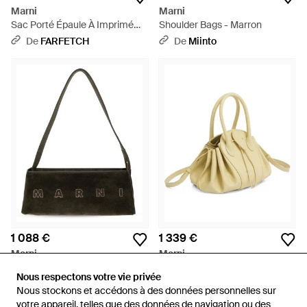
Marni
Marni
Sac Porté Épaule À Imprimé
Shoulder Bags - Marron
Animalier - Blanc
De
FARFETCH
De
Miinto
1 088 €
1 339 €
Marni
Marni
Shoulder Bags - Noir
Sac Bandoulière Tulipea En
Nous respectons votre vie privée
Nous respectons votre vie privée
Cuir De Buffle - Métallisé
De
Miinto
De
FARFETCH
Nous stockons et accédons à des données personnelles sur
Nous stockons et accédons à des données personnelles sur
votre appareil, telles que des données de navigation ou des
votre appareil, telles que des données de navigation ou des