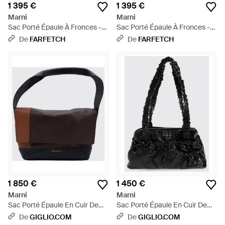
1 395 €
1 395 €
Marni
Marni
Sac Porté Épaule À Fronces -
Sac Porté Épaule À Fronces -
Vert
Marron
De
FARFETCH
De
FARFETCH
1 850 €
1 450 €
Marni
Marni
Sac Porté Épaule En Cuir De
Sac Porté Épaule En Cuir De
Veau Bicolore Avec Rabat Et
Veau Froncé Avec Double Anse
De
GIGLIO.COM
De
GIGLIO.COM