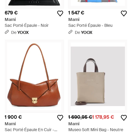
679 €
1 547 €
Marni
Marni
Sac Porté Épaule - Noir
Sac Porté Épaule - Bleu
De
YOOX
De
YOOX
1 900 €
1 690,95 €
1 178,95 €
Marni
Marni
Sac Porté Épaule En Cuir -
Museo Soft Mini Bag - Neutre