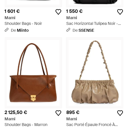
1 601 €
1 550 €
Marni
Marni
Shoulder Bags - Noir
Sac Horizontal Tulipea Noir -
Noir
De
Miinto
De
SSENSE
2 125,50 €
895 €
Marni
Marni
Shoulder Bags - Marron
Sac Porté Épaule Froncé À