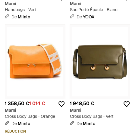
Marni
Marni
Handbags - Vert
Sac Porté Épaule - Blanc
De
Miinto
De
YOOX
1 358,50 €
1 014 €
1 948,50 €
Marni
Marni
Cross Body Bags - Orange
Cross Body Bags - Vert
De
Miinto
De
Miinto
RÉDUCTION