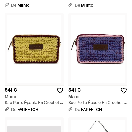
De
Miinto
De
Miinto
541 €
541 €
Marni
Marni
Sac Porté Épaule En Crochet À
Sac Porté Épaule En Crochet À
Patch Logo - Jaune
Patch Logo - Violet
De
FARFETCH
De
FARFETCH