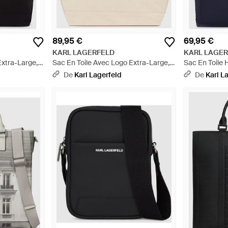
89,95 €
69,95 €
KARL LAGERFELD
KARL LAGE
Extra-Large,
Sac En Toile Avec Logo Extra-Large,
Sac En Toile 
Homme, Taille - Blanc
Homme, Taille
De
Karl Lagerfeld
De
Karl L