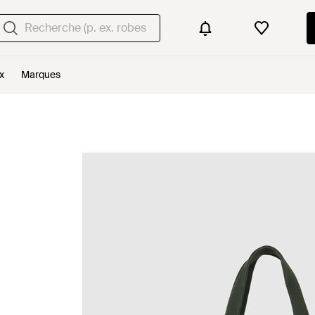
x
Marques