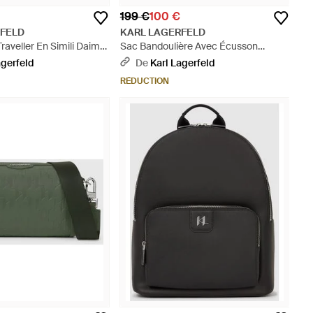
199 €
100 €
RFELD
KARL LAGERFELD
raveller En Simili Daim,
Sac Bandoulière Avec Écusson
 - Noir
Monogram, Homme, Taille - Vert
agerfeld
De
Karl Lagerfeld
RÉDUCTION