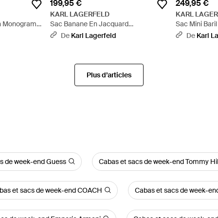
199,95 €
249,95 €
KARL LAGERFELD
KARL LAGE
n Monogram,
Sac Banane En Jacquard
Sac Mini Bari
K/Monogram, Homme, Taille - Noir
Homme, Taille
De
Karl Lagerfeld
De
Karl L
Plus d’articles
cs de week-end Guess
Cabas et sacs de week-end Tommy Hil
bas et sacs de week-end COACH
Cabas et sacs de week-e