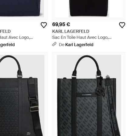
69,95 €
RFELD
KARL LAGERFELD
Haut Avec Logo,
Sac En Toile Haut Avec Logo,
 - Bleu
Homme, Taille - Noir
agerfeld
De
Karl Lagerfeld