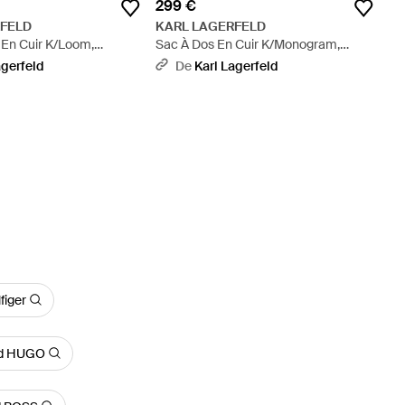
299 €
RFELD
KARL LAGERFELD
l En Cuir K/Loom,
Sac À Dos En Cuir K/Monogram,
 - Vert
Homme, Taille - Noir
agerfeld
De
Karl Lagerfeld
figer
nd HUGO