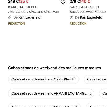
249 €
125 €
279 €
140 €
KARL LAGERFELD
KARL LAGERFELD
, Man, Green, Size: One Size - Vert
Sac À Dos Avec Écusso
Homme, Taille - Noir
De
Karl Lagerfeld
De
Karl Lagerfeld
RÉDUCTION
RÉDUCTION
‪Cabas et sacs de week-end‬ des meilleures marques
Cabas et sacs de week-end Calvin Klein
Cabas et sa
Cabas et sacs de week-end ARMANI EXCHANGE
Ca