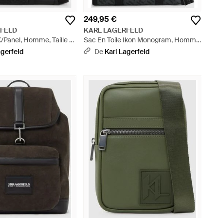
249,95 €
RFELD
KARL LAGERFELD
K/Panel, Homme, Taille -
Sac En Toile Ikon Monogram, Homme,
Taille - Noir
agerfeld
De
Karl Lagerfeld