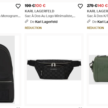
199 €
100 €
279 €
140 €
KARL LAGERFELD
KARL LAGE
n Monogram,
Sac À Dos Au Logo Minimaliste,
Sac À Dos K/T
Homme, Taille - Noir
Homme, Taille
De
Karl Lagerfeld
De
Karl L
RÉDUCTION
RÉDUCTION