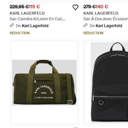
229,95 €
115 €
279 €
140 €
KARL LAGERFELD
KARL LAGERFELD
Sac Caméra K/Loom En Cuir,
Sac À Dos Avec Écusso
Homme, Taille - Noir
Homme, Taille - Vert
De
Karl Lagerfeld
De
Karl Lagerfeld
RÉDUCTION
RÉDUCTION