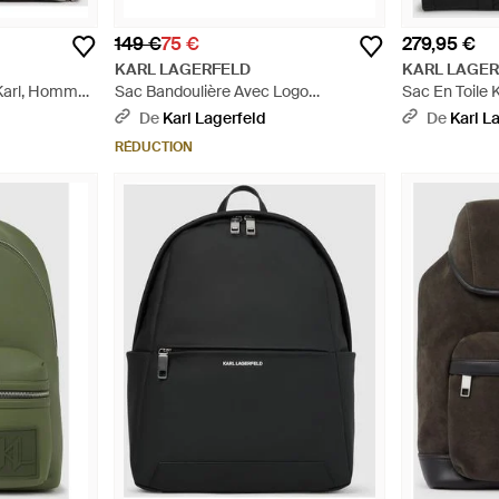
149 €
75 €
279,95 €
KARL LAGERFELD
KARL LAGE
Karl, Homme,
Sac Bandoulière Avec Logo
Sac En Toile 
Minimaliste, Homme, Taille - Noir
Noir
De
Karl Lagerfeld
De
Karl L
RÉDUCTION