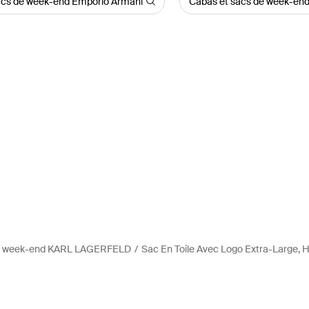
acs de week-end Emporio Armani
Cabas et sacs de week-en
de week-end KARL LAGERFELD
Sac En Toile Avec Logo Extra-Large, 