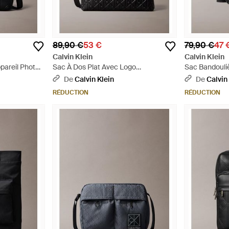
89,90 €
53 €
79,90 €
47 
Calvin Klein
Calvin Klein
pareil Photo
Sac À Dos Plat Avec Logo
Sac Bandouli
Noir
Emblématique Gaufré - Noir
Emblématique 
De
Calvin Klein
De
Calvin
RÉDUCTION
RÉDUCTION