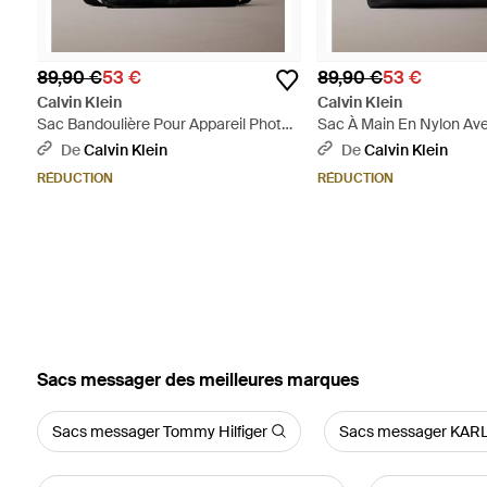
89,90 €
53 €
89,90 €
53 €
Calvin Klein
Calvin Klein
Sac Bandoulière Pour Appareil Photo
Sac À Main En Nylon Av
En Tissu Indéchirable Déperlant - Noir
Emblématique - Noir
De
Calvin Klein
De
Calvin Klein
RÉDUCTION
RÉDUCTION
‪Sacs messager‬ des meilleures marques
Sacs messager Tommy Hilfiger
Sacs messager KAR