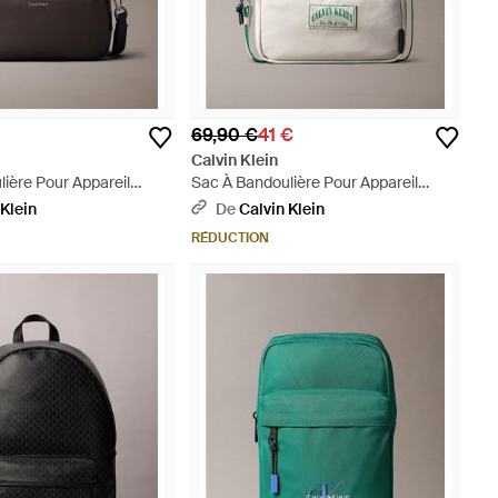
69,90 €
41 €
Calvin Klein
ière Pour Appareil
Sac À Bandoulière Pour Appareil
Avec Logo - Gris
Photo Avec Logo Traditionnel -
 Klein
De
Calvin Klein
Métallisé
RÉDUCTION