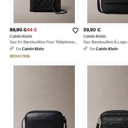
89,90 €
44 €
59,90 €
Calvin Klein
Calvin Klein
Sac En Bandoulière Pour Téléphone
Sac Bandoulière À Logo
Avec Logo Emblématique Gaufré -
Rangement Pour Portefeu
De
Calvin Klein
De
Calvin Klein
Noir
Téléphone - Noir
RÉDUCTION