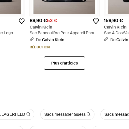
89,90 €
53 €
159,90 €
Calvin Klein
Calvin Klein
ec Logo
Sac Bandoulière Pour Appareil Photo
Sac À Dos/Val
En Tissu Indéchirable Déperlant - Gris
Logo Embléma
De
Calvin Klein
De
Calvin
RÉDUCTION
Plus d’articles
L LAGERFELD
Sacs messager Guess
Sacs messag