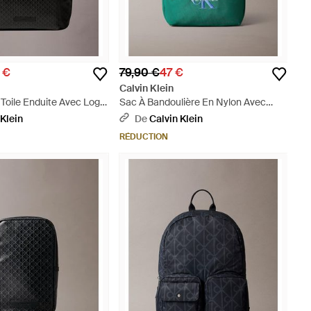
 €
79,90 €
47 €
Calvin Klein
Toile Enduite Avec Logo
Sac À Bandoulière En Nylon Avec
 - Noir
Logo Emblématique - Vert
 Klein
De
Calvin Klein
RÉDUCTION