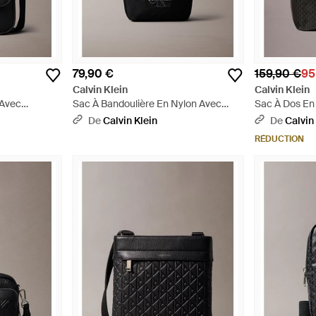
79,90 €
159,90 €
95
Calvin Klein
Calvin Klein
 Avec
Sac À Bandoulière En Nylon Avec
Sac À Dos En 
ille Et
Logo Emblématique - Noir
Emblématique
De
Calvin Klein
De
Calvin
RÉDUCTION