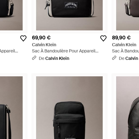
69,90 €
89,90 €
Calvin Klein
Calvin Klein
Appareil
Sac À Bandoulière Pour Appareil
Sac À Bandoul
- Noir
Photo Avec Logo Traditionnel - Noir
Photo Grainé 
De
Calvin Klein
De
Calvin