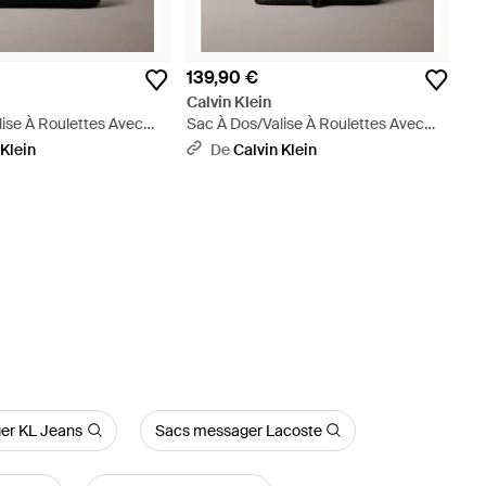
139,90 €
Calvin Klein
ise À Roulettes Avec
Sac À Dos/Valise À Roulettes Avec
tique Gaufré - Gris
Logo Emblématique Grainé - Gris
 Klein
De
Calvin Klein
er KL Jeans
Sacs messager Lacoste