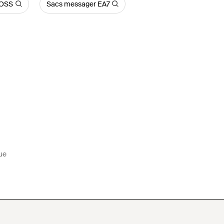
BOSS
Sacs messager EA7
ue