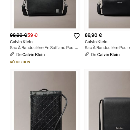
99,90 €
59 €
89,90 €
Calvin Klein
Calvin Klein
Sac À Bandoulière En Saffiano Pour
Sac À Bandoulière Pour 
Appareil Photo Avec Logo
Photo Grainé Avec Logo 
De
Calvin Klein
De
Calvin Klein
Emblématique - Gris
RÉDUCTION