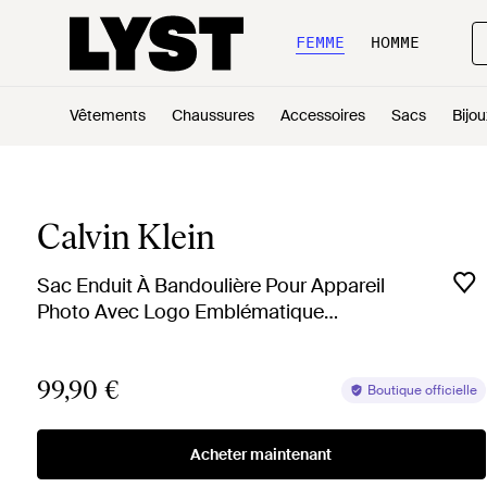
FEMME
HOMME
Vêtements
Chaussures
Accessoires
Sacs
Bijou
Calvin Klein
Sac Enduit À Bandoulière Pour Appareil
Photo Avec Logo Emblématique
homme de coloris gris
99,90 €
Boutique officielle
Acheter maintenant