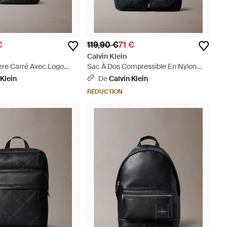
€
119,90 €
71 €
Calvin Klein
ère Carré Avec Logo
Sac À Dos Compressible En Nylon
Intégral - Noir
Avec Logo Emblématique Imprimé -
 Klein
De
Calvin Klein
Bleu
RÉDUCTION