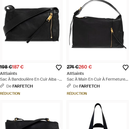
198 €
187 €
274 €
260 €
AllSaints
AllSaints
Sac À Bandoulière En Cuir Alba -
Sac À Main En Cuir À Fermeture
Noir
Zippée - Noir
De
FARFETCH
De
FARFETCH
RÉDUCTION
RÉDUCTION