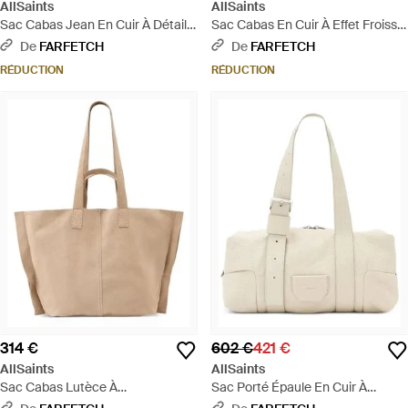
AllSaints
AllSaints
Sac Cabas Jean En Cuir À Détails
Sac Cabas En Cuir À Effet Froissé
Zippés - Neutre
- Bleu
De
FARFETCH
De
FARFETCH
RÉDUCTION
RÉDUCTION
314 €
602 €
421 €
AllSaints
AllSaints
Sac Cabas Lutèce À
Sac Porté Épaule En Cuir À
Empiècements En Daim - Neutre
Boucle - Neutre