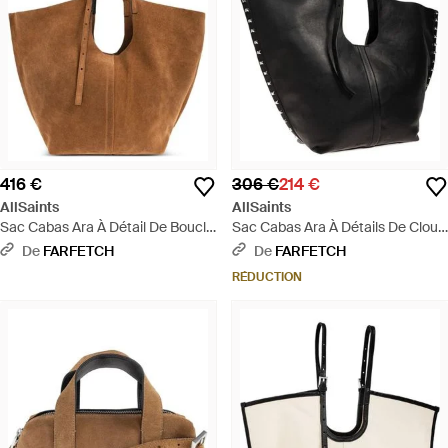
416 €
306 €
214 €
AllSaints
AllSaints
Sac Cabas Ara À Détail De Boucle
Sac Cabas Ara À Détails De Clous
- Marron
- Noir
De
FARFETCH
De
FARFETCH
RÉDUCTION