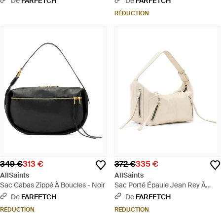
De
FARFETCH
De
FARFETCH
RÉDUCTION
349 €
313 €
372 €
335 €
AllSaints
AllSaints
Sac Cabas Zippé À Boucles - Noir
Sac Porté Épaule Jean Rey À
Détail De Boucle - Neutre
De
FARFETCH
De
FARFETCH
RÉDUCTION
RÉDUCTION