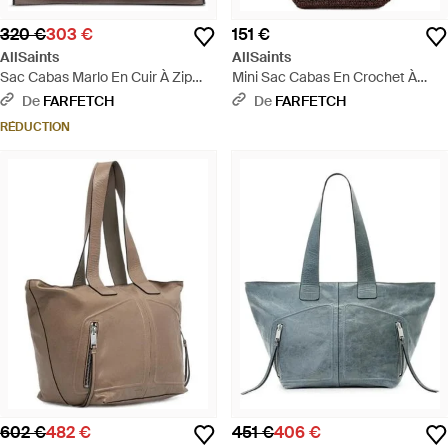
320 €
303 €
151 €
AllSaints
AllSaints
Sac Cabas Marlo En Cuir À Zip
Mini Sac Cabas En Crochet À
Latéral - Marron
Bride Logo - Blanc
De
FARFETCH
De
FARFETCH
RÉDUCTION
602 €
482 €
451 €
406 €