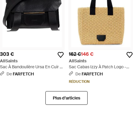
303 €
162 €
146 €
AllSaints
AllSaints
Sac À Bandoulière Ursa En Cuir -
Sac Cabas Izzy À Patch Logo -
Noir
Neutre
De
FARFETCH
De
FARFETCH
RÉDUCTION
Plus d’articles