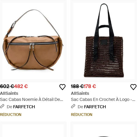
602 €
482 €
188 €
178 €
AllSaints
AllSaints
Sac Cabas Noemie À Détail De
Sac Cabas En Crochet À Logo -
Zip - Marron
Noir
De
FARFETCH
De
FARFETCH
RÉDUCTION
RÉDUCTION