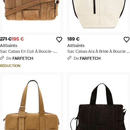
271 €
195 €
189 €
AllSaints
AllSaints
Sac Cabas En Cuir À Boucle -
Sac Cabas Ara À Bride À Boucle -
Marron
Neutre
De
FARFETCH
De
FARFETCH
RÉDUCTION