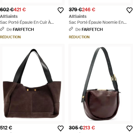
602 €
421 €
379 €
246 €
AllSaints
AllSaints
Sac Porté Épaule En Cuir À
Sac Porté Épaule Noemie En
Boucle - Neutre
Daim - Marron
De
FARFETCH
De
FARFETCH
RÉDUCTION
RÉDUCTION
512 €
305 €
213 €