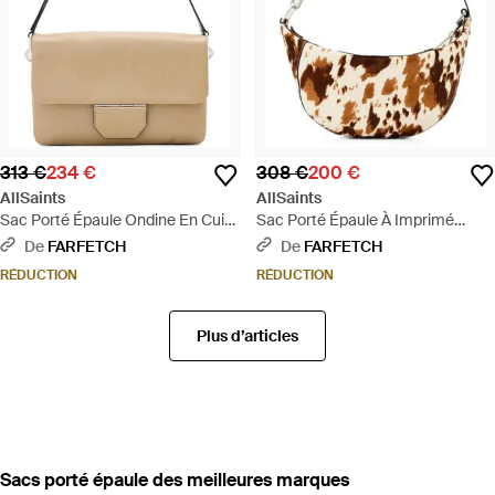
313 €
234 €
308 €
200 €
AllSaints
AllSaints
Sac Porté Épaule Ondine En Cuir
Sac Porté Épaule À Imprimé
- Neutre
Animalier - Métallisé
De
FARFETCH
De
FARFETCH
RÉDUCTION
RÉDUCTION
Plus d’articles
‪Sacs porté épaule‬ des meilleures marques