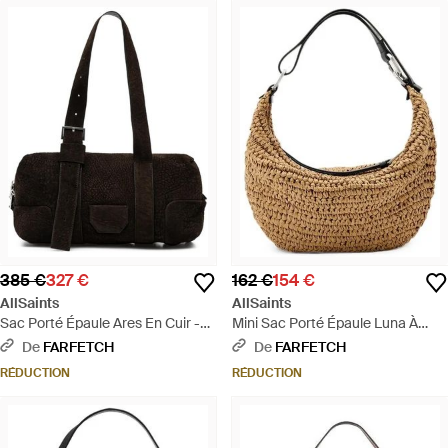
385 €
327 €
162 €
154 €
AllSaints
AllSaints
Sac Porté Épaule Ares En Cuir -
Mini Sac Porté Épaule Luna À
Noir
Design Tissé - Métallisé
De
FARFETCH
De
FARFETCH
RÉDUCTION
RÉDUCTION