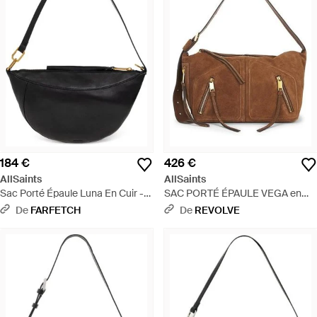
184 €
426 €
AllSaints
AllSaints
Sac Porté Épaule Luna En Cuir -
SAC PORTÉ ÉPAULE VEGA en
Noir
Brown. - Marron
De
FARFETCH
De
REVOLVE