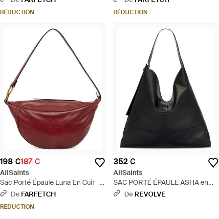
RÉDUCTION
RÉDUCTION
198 €
187 €
352 €
AllSaints
AllSaints
Sac Porté Épaule Luna En Cuir -
SAC PORTÉ ÉPAULE ASHA en
Rouge
Black. - Noir
De
FARFETCH
De
REVOLVE
RÉDUCTION