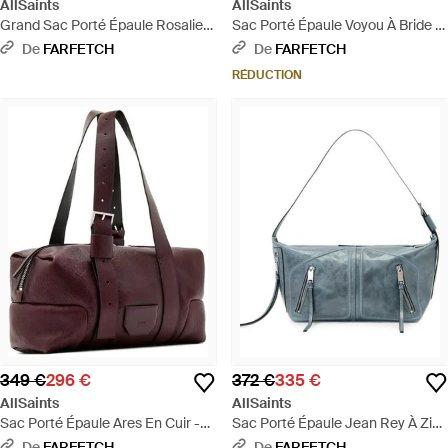
AllSaints
AllSaints
Grand Sac Porté Épaule Rosalie
Sac Porté Épaule Voyou À Bride À
En Daim - Marron
Boucle Médium - Marron
De
FARFETCH
De
FARFETCH
RÉDUCTION
349 €
296 €
372 €
335 €
AllSaints
AllSaints
Sac Porté Épaule Ares En Cuir -
Sac Porté Épaule Jean Rey À Zips
Violet
Multiples - Bleu
De
FARFETCH
De
FARFETCH