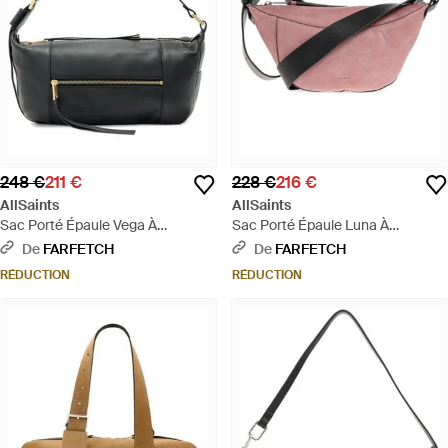
248 €
211 €
228 €
216 €
AllSaints
AllSaints
Sac Porté Épaule Vega À
Sac Porté Épaule Luna À
Fermeture Zippée - Noir
Fermeture Zippée - Rose
De
FARFETCH
De
FARFETCH
RÉDUCTION
RÉDUCTION