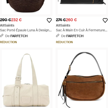
290 €
232 €
274 €
260 €
AllSaints
AllSaints
Sac Porté Épaule Luna À Design
Sac À Main En Cuir À Fermeture
Tressé Et Bride En Cuir - Marron
Zippée - Noir
De
FARFETCH
De
FARFETCH
RÉDUCTION
RÉDUCTION