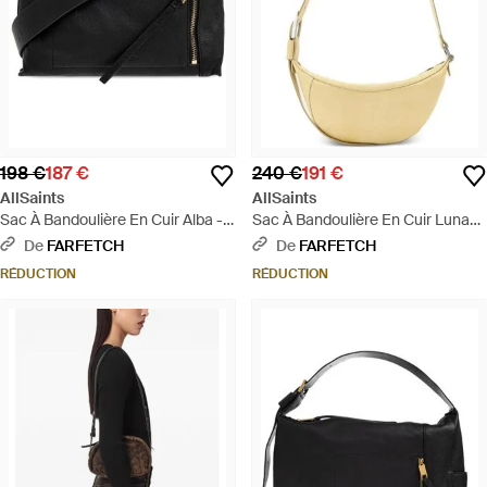
198 €
187 €
240 €
191 €
AllSaints
AllSaints
Sac À Bandoulière En Cuir Alba -
Sac À Bandoulière En Cuir Luna
Noir
Slouchy - Métallisé
De
FARFETCH
De
FARFETCH
RÉDUCTION
RÉDUCTION