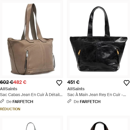
602 €
482 €
451 €
AllSaints
AllSaints
Sac Cabas Jean En Cuir À Détails
Sac À Main Jean Rey En Cuir -
Zippés - Neutre
Noir
De
FARFETCH
De
FARFETCH
RÉDUCTION