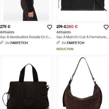
275 €
274 €
260 €
AllSaints
AllSaints
Sac À Bandoulière Rosalie En Cuir
Sac À Main En Cuir À Fermeture
À Motif Léopard - Noir
Zippée - Noir
De
FARFETCH
De
FARFETCH
RÉDUCTION