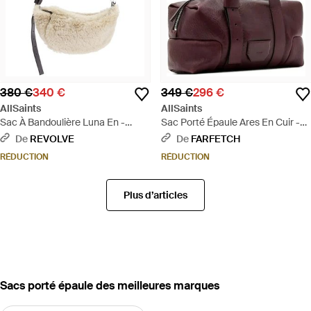
380 €
340 €
349 €
296 €
AllSaints
AllSaints
Sac À Bandoulière Luna En -
Sac Porté Épaule Ares En Cuir -
Blanc
Violet
De
REVOLVE
De
FARFETCH
RÉDUCTION
RÉDUCTION
Plus d’articles
‪Sacs porté épaule‬ des meilleures marques