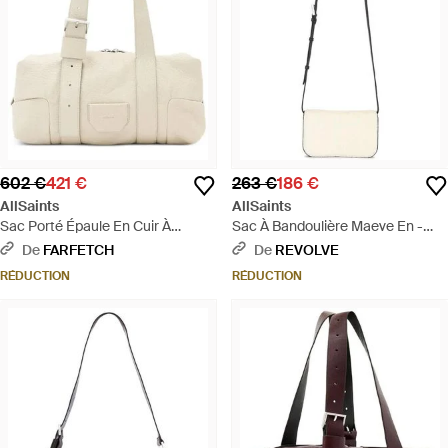
602 €
421 €
263 €
186 €
AllSaints
AllSaints
Sac Porté Épaule En Cuir À
Sac À Bandoulière Maeve En -
Boucle - Neutre
Multicolore
De
FARFETCH
De
REVOLVE
RÉDUCTION
RÉDUCTION