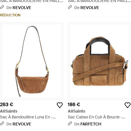
SAC À BANDOULIÈRE EN PAILLE
SAC À BANDOULIÈRE EN PAILLE
LUNA en Neutral. - Métallisé
ALBA en Neutral. - Multicolore
De
REVOLVE
De
REVOLVE
RÉDUCTION
263 €
186 €
AllSaints
AllSaints
Sac À Bandoulière Luna En -
Sac Cabas En Cuir À Boucle -
Blanc
Marron
De
REVOLVE
De
FARFETCH