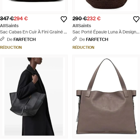
347 €
294 €
290 €
232 €
AllSaints
AllSaints
Sac Cabas En Cuir À Fini Grainé -
Sac Porté Épaule Luna À Design
Noir
Tressé Et Bride En Cuir - Marron
De
FARFETCH
De
FARFETCH
RÉDUCTION
RÉDUCTION