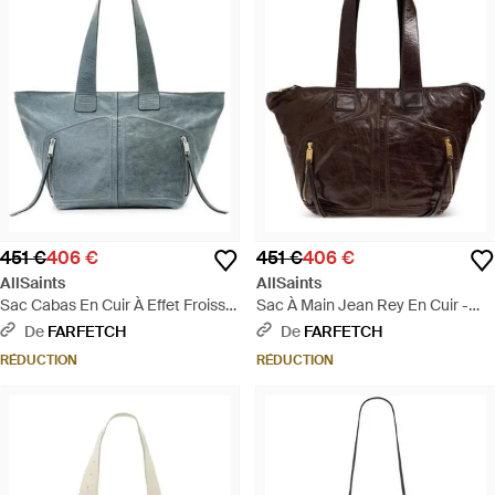
451 €
406 €
451 €
406 €
AllSaints
AllSaints
Sac Cabas En Cuir À Effet Froissé
Sac À Main Jean Rey En Cuir -
- Bleu
Marron
De
FARFETCH
De
FARFETCH
RÉDUCTION
RÉDUCTION