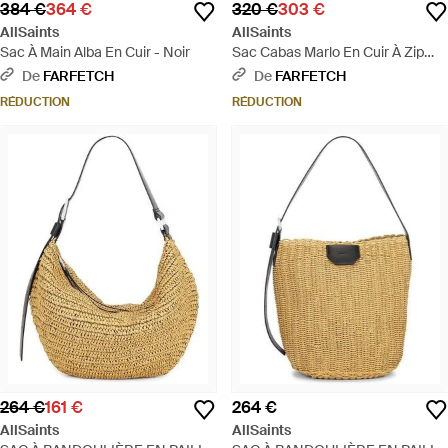
384 €
364 €
320 €
303 €
AllSaints
AllSaints
Sac À Main Alba En Cuir - Noir
Sac Cabas Marlo En Cuir À Zip
Latéral - Marron
De
FARFETCH
De
FARFETCH
RÉDUCTION
RÉDUCTION
264 €
161 €
264 €
AllSaints
AllSaints