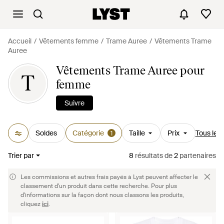
Accueil
Vêtements femme
Trame Auree
Vêtements Trame
Auree
Vêtements Trame Auree pour
T
femme
Suivre
Soldes
Catégorie
Taille
Prix
Tous les f
1
Trier par
8
résultats
de
2
partenaires
Les commissions et autres frais payés à Lyst peuvent affecter le
classement d'un produit dans cette recherche. Pour plus
d'informations sur la façon dont nous classons les produits,
cliquez
ici
.