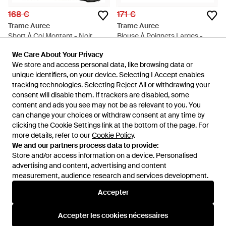
168 €
171 €
Trame Auree
Trame Auree
Short À Col Montant - Noir
Blouse À Poignets Larges -
Blanc
De
FARFETCH
De
FARFETCH
We Care About Your Privacy
We Care About Your Privacy
ÉPUISÉ
ÉPUISÉ
We store and access personal data, like browsing data or
We store and access personal data, like browsing data or
unique identifiers, on your device. Selecting I Accept enables
unique identifiers, on your device. Selecting I Accept enables
tracking technologies. Selecting Reject All or withdrawing your
tracking technologies. Selecting Reject All or withdrawing your
consent will disable them. If trackers are disabled, some
consent will disable them. If trackers are disabled, some
content and ads you see may not be as relevant to you. You
content and ads you see may not be as relevant to you. You
can change your choices or withdraw consent at any time by
can change your choices or withdraw consent at any time by
clicking the Cookie Settings link at the bottom of the page. For
clicking the Cookie Settings link at the bottom of the page. For
more details, refer to our
more details, refer to our
Cookie Policy
Cookie Policy
.
.
We and our partners process data to provide:
We and our partners process data to provide:
Store and/or access information on a device. Personalised
Store and/or access information on a device. Personalised
advertising and content, advertising and content
advertising and content, advertising and content
measurement, audience research and services development.
measurement, audience research and services development.
International
Accepter
Accepter
Accepter les cookies nécessaires
Accepter les cookies nécessaires
Aide et infos