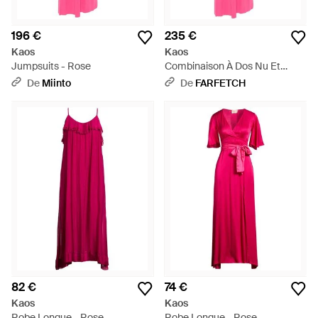
196 €
235 €
Kaos
Kaos
Jumpsuits - Rose
Combinaison À Dos Nu Et
Ceinture Tressée - Rose
De
Miinto
De
FARFETCH
82 €
74 €
Kaos
Kaos
Robe Longue - Rose
Robe Longue - Rose