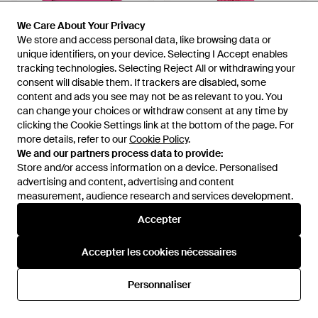
We Care About Your Privacy
We Care About Your Privacy
We store and access personal data, like browsing data or
We store and access personal data, like browsing data or
unique identifiers, on your device. Selecting I Accept enables
unique identifiers, on your device. Selecting I Accept enables
tracking technologies. Selecting Reject All or withdrawing your
tracking technologies. Selecting Reject All or withdrawing your
47 €
76 €
consent will disable them. If trackers are disabled, some
consent will disable them. If trackers are disabled, some
Kaos
Kaos
content and ads you see may not be as relevant to you. You
content and ads you see may not be as relevant to you. You
Robe Courte - Rose
Robe longue - Rose
can change your choices or withdraw consent at any time by
can change your choices or withdraw consent at any time by
clicking the Cookie Settings link at the bottom of the page. For
clicking the Cookie Settings link at the bottom of the page. For
De
YOOX
De
YOOX
more details, refer to our
more details, refer to our
Cookie Policy
Cookie Policy
.
.
ÉPUISÉ
ÉPUISÉ
We and our partners process data to provide:
We and our partners process data to provide:
Store and/or access information on a device. Personalised
Store and/or access information on a device. Personalised
advertising and content, advertising and content
advertising and content, advertising and content
measurement, audience research and services development.
measurement, audience research and services development.
Accepter
Accepter
Accepter les cookies nécessaires
Accepter les cookies nécessaires
Personnaliser
Personnaliser