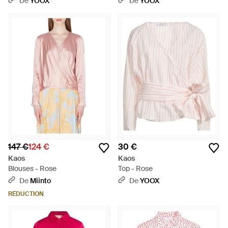
De
YOOX
De
YOOX
147 €
124 €
30 €
Kaos
Kaos
Blouses - Rose
Top - Rose
De
Miinto
De
YOOX
RÉDUCTION