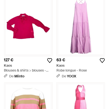
127 €
63 €
Kaos
Kaos
Blouses & shirts > blouses -
Robe longue - Rose
Rose
De
Miinto
De
YOOX