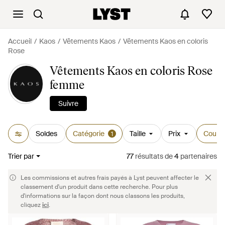
Accueil
Kaos
Vêtements Kaos
Vêtements Kaos en coloris
Rose
Vêtements Kaos en coloris Rose
femme
Suivre
Soldes
Catégorie
Taille
Prix
Couleu
1
Trier par
77
résultats
de
4
partenaires
Les commissions et autres frais payés à Lyst peuvent affecter le
classement d'un produit dans cette recherche. Pour plus
d'informations sur la façon dont nous classons les produits,
cliquez
ici
.