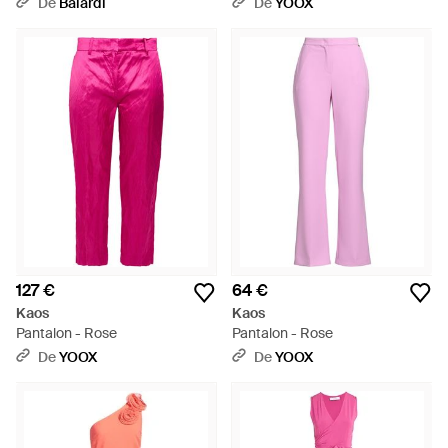
De
Balardi
De
YOOX
127 €
64 €
Kaos
Kaos
Pantalon - Rose
Pantalon - Rose
De
YOOX
De
YOOX