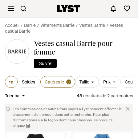
Accueil
Barrie
Vêtements Barrie
Vestes Barrie
Vestes
casual Barrie
Vestes casual Barrie pour
femme
Suivre
Soldes
Catégorie
Taille
Prix
Couleu
3
Trier par
45
résultats
de
2
partenaires
Les commissions et autres frais payés à Lyst peuvent affecter le
classement d'un produit dans cette recherche. Pour plus
d'informations sur la façon dont nous classons les produits,
cliquez
ici
.