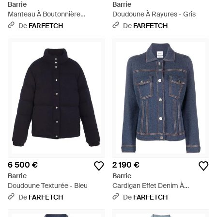
Barrie
Barrie
Manteau À Boutonnière
Doudoune À Rayures - Gris
Croisée - Noir
De
FARFETCH
De
FARFETCH
6 500 €
2 190 €
Barrie
Barrie
Doudoune Texturée - Bleu
Cardigan Effet Denim À
Coutures Contrastantes - Bleu
De
FARFETCH
De
FARFETCH