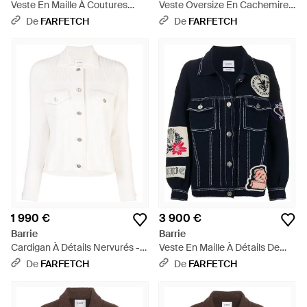
Veste En Maille À Coutures
Veste Oversize En Cachemire -
Contrastantes - Bleu
Blanc
De
FARFETCH
De
FARFETCH
1 990 €
3 900 €
Barrie
Barrie
Cardigan À Détails Nervurés -
Veste En Maille À Détails De
Blanc
Patchs - Bleu
De
FARFETCH
De
FARFETCH