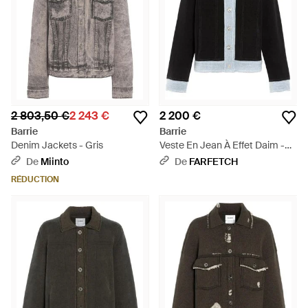
2 803,50 €
2 243 €
2 200 €
Barrie
Barrie
Denim Jackets - Gris
Veste En Jean À Effet Daim -
Noir
De
Miinto
De
FARFETCH
RÉDUCTION