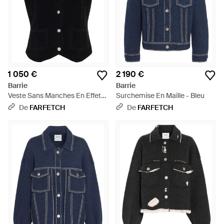
1 050 €
2 190 €
Barrie
Barrie
Veste Sans Manches En Effet
Surchemise En Maille - Bleu
Daim - Noir
De
FARFETCH
De
FARFETCH