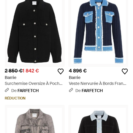
2 850 €
1 842 €
4 896 €
Barrie
Barrie
Surchemise Oversize À Poches
Veste Nervurée À Bords Francs
Poitrine - Noir
- Bleu
De
FARFETCH
De
FARFETCH
RÉDUCTION