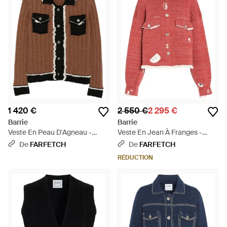
1 420 €
2 550 €
2 295 €
Barrie
Barrie
Veste En Peau D'Agneau -
Veste En Jean À Franges -
Marron
Rouge
De
FARFETCH
De
FARFETCH
RÉDUCTION