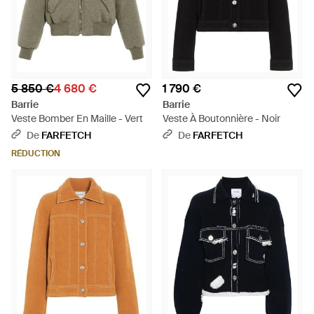
5 850 €
4 680 €
1 790 €
Barrie
Barrie
Veste Bomber En Maille - Vert
Veste À Boutonnière - Noir
De
FARFETCH
De
FARFETCH
RÉDUCTION