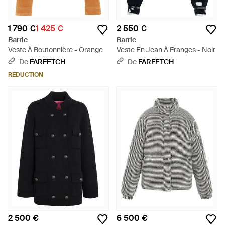
1 790 €
1 425 €
2 550 €
Barrie
Barrie
Veste À Boutonnière - Orange
Veste En Jean À Franges - Noir
De
FARFETCH
De
FARFETCH
RÉDUCTION
2 500 €
6 500 €