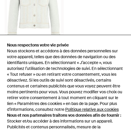
1 194 €
Nous respectons votre vie privée
Nous respectons votre vie privée
Nous stockons et accédons à des données personnelles sur
Nous stockons et accédons à des données personnelles sur
Barrie
votre appareil, telles que des données de navigation ou des
votre appareil, telles que des données de navigation ou des
Veste À Design Côtelé - Blanc
identifiants uniques. En sélectionnant « J’accepte », vous
identifiants uniques. En sélectionnant « J’accepte », vous
De
FARFETCH
autorisez l’utilisation de technologies de suivi. En sélectionnant
autorisez l’utilisation de technologies de suivi. En sélectionnant
ÉPUISÉ
« Tout refuser » ou en retirant votre consentement, vous les
« Tout refuser » ou en retirant votre consentement, vous les
désactivez. Si les outils de suivi sont désactivés, certains
désactivez. Si les outils de suivi sont désactivés, certains
contenus et certaines publicités que vous voyez peuvent être
contenus et certaines publicités que vous voyez peuvent être
moins pertinents pour vous. Vous pouvez modifier vos choix ou
moins pertinents pour vous. Vous pouvez modifier vos choix ou
retirer votre consentement à tout moment en cliquant sur le
retirer votre consentement à tout moment en cliquant sur le
lien « Paramètres des cookies » en bas de la page. Pour plus
lien « Paramètres des cookies » en bas de la page. Pour plus
d’informations, consultez notre
d’informations, consultez notre
Politique relative aux cookies
Politique relative aux cookies
Nous et nos partenaires traitons vos données afin de fournir :
Nous et nos partenaires traitons vos données afin de fournir :
Stocker et/ou accéder à des informations sur un appareil.
Stocker et/ou accéder à des informations sur un appareil.
Publicités et contenus personnalisés, mesure de la
Publicités et contenus personnalisés, mesure de la