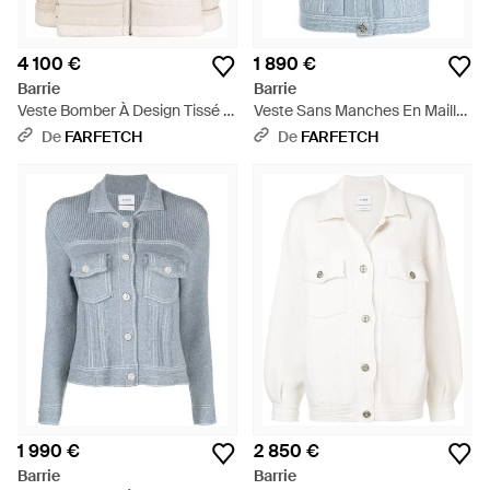
4 100 €
1 890 €
Barrie
Barrie
Veste Bomber À Design Tissé -
Veste Sans Manches En Maille
Neutre
- Bleu
De
FARFETCH
De
FARFETCH
1 990 €
2 850 €
Barrie
Barrie