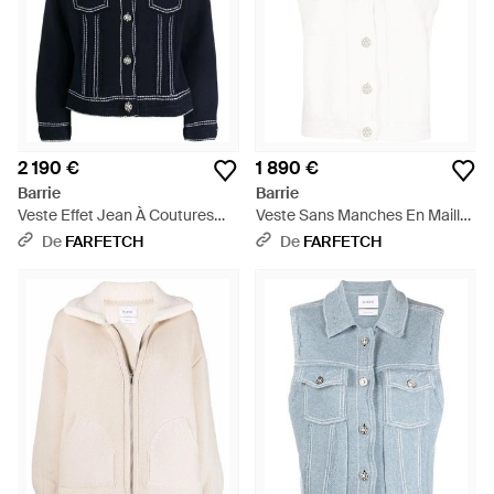
2 190 €
1 890 €
Barrie
Barrie
Veste Effet Jean À Coutures
Veste Sans Manches En Maille
Contrastantes - Noir
- Blanc
De
FARFETCH
De
FARFETCH