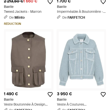
2 213,50 €
1 660 €
1 700 €
Barrie
Barrie
Tweed Jackets - Marron
Imperméable À Boutonnière -
Bleu
De
Miinto
De
FARFETCH
RÉDUCTION
1 490 €
3 950 €
Barrie
Barrie
Veste Boutonnée À Design
Veste À Coutures
Sans Manches - Marron
Contrastantes - Bleu