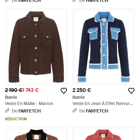
De
FARFETCH
De
FARFETCH
2 190 €
1 743 €
2 250 €
Barrie
Barrie
Veste En Maille - Marron
Veste En Jean À Effet Nervuré -
Bleu
De
FARFETCH
De
FARFETCH
RÉDUCTION