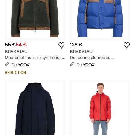
55 €
54 €
128 €
KRAKATAU
KRAKATAU
Mouton et fourrure synthétique
Doudoune plumes ou
- Vert
synthétique - Bleu
De
YOOX
De
YOOX
RÉDUCTION