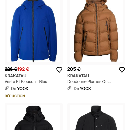
226 €
192 €
205 €
KRAKATAU
KRAKATAU
Veste Et Blouson - Bleu
Doudoune Plumes Ou
Synthétique - Marron
De
YOOX
De
YOOX
RÉDUCTION