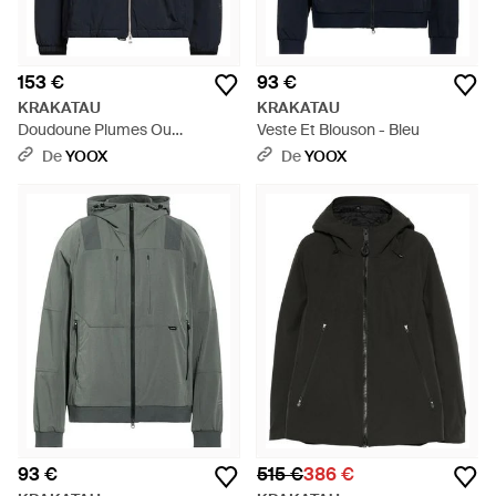
153 €
93 €
KRAKATAU
KRAKATAU
Doudoune Plumes Ou
Veste Et Blouson - Bleu
Synthétique - Bleu
De
YOOX
De
YOOX
93 €
515 €
386 €