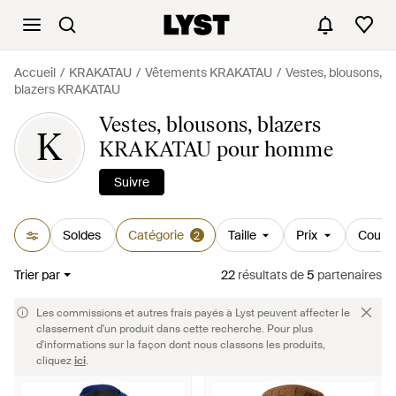
Accueil
KRAKATAU
Vêtements KRAKATAU
Vestes, blousons,
blazers KRAKATAU
Vestes, blousons, blazers
K
KRAKATAU pour homme
Suivre
Soldes
Catégorie
Taille
Prix
Couleu
2
Trier par
22
résultats
de
5
partenaires
Les commissions et autres frais payés à Lyst peuvent affecter le
classement d'un produit dans cette recherche. Pour plus
d'informations sur la façon dont nous classons les produits,
cliquez
ici
.