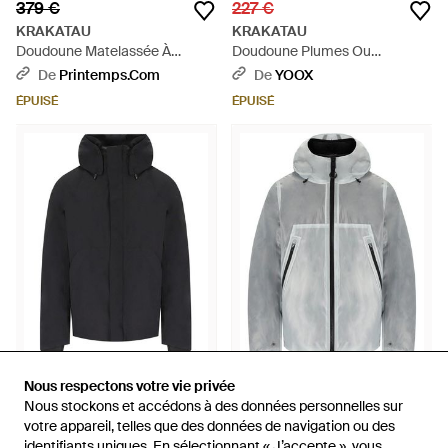
379 €
227 €
KRAKATAU
KRAKATAU
Doudoune Matelassée À
Doudoune Plumes Ou
Capuche Amovible - Noir
Synthétique - Métallisé
De
Printemps.com
De
YOOX
ÉPUISÉ
ÉPUISÉ
200 €
225 €
Nous respectons votre vie privée
Nous respectons votre vie privée
Nous stockons et accédons à des données personnelles sur
Nous stockons et accédons à des données personnelles sur
KRAKATAU
KRAKATAU
votre appareil, telles que des données de navigation ou des
votre appareil, telles que des données de navigation ou des
Veste À Capuche Weryk Noire -
Veste À Capuche Bicep Liner
identifiants uniques. En sélectionnant « J’accepte », vous
identifiants uniques. En sélectionnant « J’accepte », vous