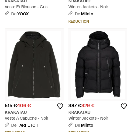
KRAKATAU
KRAKATAU
Veste Et Blouson - Gris
Winter Jackets - Noir
De
YOOX
De
Miinto
RÉDUCTION
515 €
406 €
387 €
329 €
KRAKATAU
KRAKATAU
Veste À Capuche - Noir
Winter Jackets - Noir
De
FARFETCH
De
Miinto