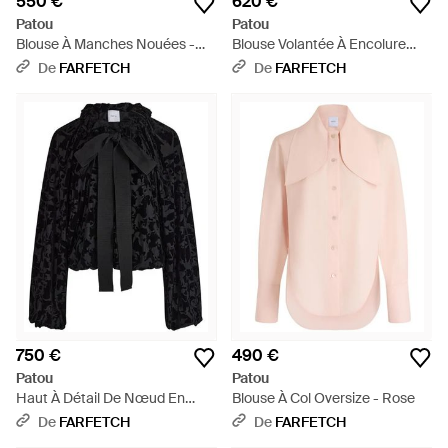
550 €
620 €
Patou
Patou
Blouse À Manches Nouées -
Blouse Volantée À Encolure
Blanc
Ronde Et Carreaux - Noir
De
FARFETCH
De
FARFETCH
750 €
490 €
Patou
Patou
Haut À Détail De Nœud En
Blouse À Col Oversize - Rose
Dévoré - Noir
De
FARFETCH
De
FARFETCH