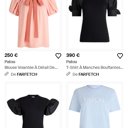
250 €
390 €
Patou
Patou
Blouse Volantée À Détail De
T-Shirt À Manches Bouffantes -
Nœud - Rose
Noir
De
FARFETCH
De
FARFETCH