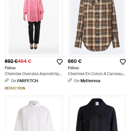
692 €
464 €
660 €
Patou
Patou
Chemise Oversize Asymétrique
Chemise En Coton A Carreaux
- Rose
- Marron
De
FARFETCH
De
Mytheresa
RÉDUCTION