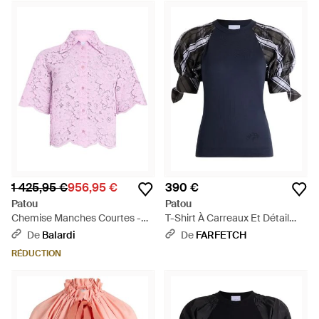
1 425,95 €
956,95 €
390 €
Patou
Patou
Chemise Manches Courtes -
T-Shirt À Carreaux Et Détail
Rose
Noué - Bleu
De
Balardi
De
FARFETCH
RÉDUCTION