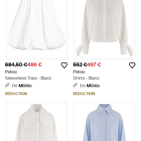
684,50 €
486 €
552 €
497 €
Patou
Patou
Sleeveless Tops - Blanc
Shirts - Blanc
De
Miinto
De
Miinto
RÉDUCTION
RÉDUCTION