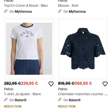
Patou
Patou
Top En Coton A Noud - Bleu
Blouse - Noir
De
Mytheresa
De
Mytheresa
282,95 €
239,95 €
816,95 €
566,95 €
Patou
Patou
T-shirt Jp ajusté - Blanc
Chemisier manches courtes -
Bleu
De
Balardi
De
Balardi
RÉDUCTION
RÉDUCTION