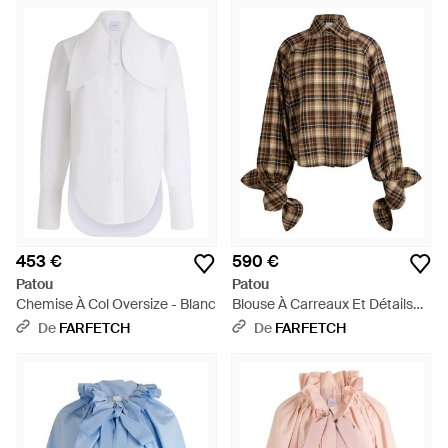
453 €
590 €
Patou
Patou
Chemise À Col Oversize - Blanc
Blouse À Carreaux Et Détails
De Nœuds Aux Manches -
De
FARFETCH
De
FARFETCH
Marron