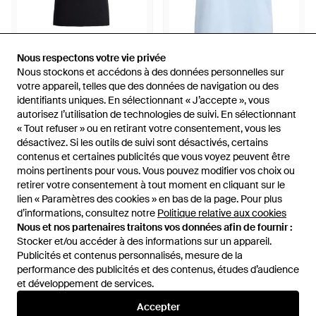
Nous respectons votre vie privée
Nous respectons votre vie privée
350 €
190 €
Nous stockons et accédons à des données personnelles sur
Nous stockons et accédons à des données personnelles sur
Patou
votre appareil, telles que des données de navigation ou des
votre appareil, telles que des données de navigation ou des
Patou
T-Shirt À Manches En Faille -
identifiants uniques. En sélectionnant « J’accepte », vous
identifiants uniques. En sélectionnant « J’accepte », vous
T-Shirt À Logo Imprimé - Bleu
Noir
autorisez l’utilisation de technologies de suivi. En sélectionnant
autorisez l’utilisation de technologies de suivi. En sélectionnant
De
FARFETCH
De
FARFETCH
« Tout refuser » ou en retirant votre consentement, vous les
« Tout refuser » ou en retirant votre consentement, vous les
désactivez. Si les outils de suivi sont désactivés, certains
désactivez. Si les outils de suivi sont désactivés, certains
contenus et certaines publicités que vous voyez peuvent être
contenus et certaines publicités que vous voyez peuvent être
moins pertinents pour vous. Vous pouvez modifier vos choix ou
moins pertinents pour vous. Vous pouvez modifier vos choix ou
retirer votre consentement à tout moment en cliquant sur le
retirer votre consentement à tout moment en cliquant sur le
lien « Paramètres des cookies » en bas de la page. Pour plus
lien « Paramètres des cookies » en bas de la page. Pour plus
d’informations, consultez notre
d’informations, consultez notre
Politique relative aux cookies
Politique relative aux cookies
Nous et nos partenaires traitons vos données afin de fournir :
Nous et nos partenaires traitons vos données afin de fournir :
Stocker et/ou accéder à des informations sur un appareil.
Stocker et/ou accéder à des informations sur un appareil.
Publicités et contenus personnalisés, mesure de la
Publicités et contenus personnalisés, mesure de la
performance des publicités et des contenus, études d’audience
performance des publicités et des contenus, études d’audience
et développement de services.
et développement de services.
Accepter
Accepter