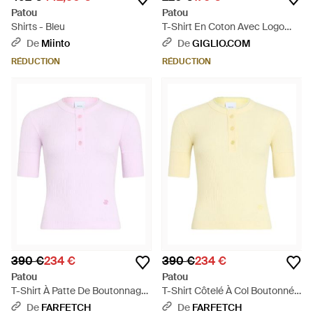
Patou
Patou
Shirts - Bleu
T-Shirt En Coton Avec Logo
Contrastant Et Col Rond -
De
Miinto
De
GIGLIO.COM
Blanc
RÉDUCTION
RÉDUCTION
390 €
234 €
390 €
234 €
Patou
Patou
T-Shirt À Patte De Boutonnage
T-Shirt Côtelé À Col Boutonné -
- Rose
Jaune
De
FARFETCH
De
FARFETCH