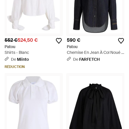
552 €
524,50 €
590 €
Patou
Patou
Shirts - Blanc
Chemise En Jean À Col Noué -
Bleu
De
Miinto
De
FARFETCH
RÉDUCTION