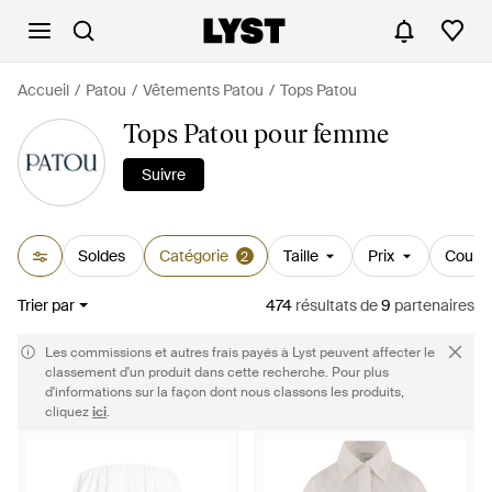
Accueil
Patou
Vêtements Patou
Tops Patou
Tops Patou pour femme
Suivre
Soldes
Catégorie
Taille
Prix
Couleu
2
Trier par
474
résultats
de
9
partenaires
Les commissions et autres frais payés à Lyst peuvent affecter le
classement d'un produit dans cette recherche. Pour plus
d'informations sur la façon dont nous classons les produits,
cliquez
ici
.