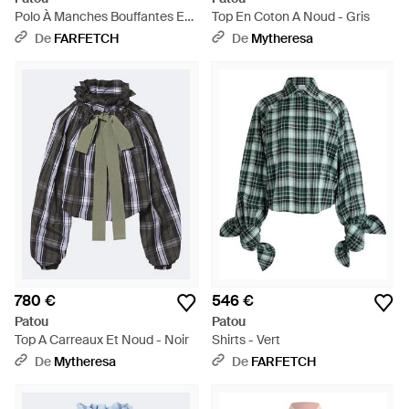
Polo À Manches Bouffantes En
Top En Coton A Noud - Gris
Coton Biologique - Noir
De
FARFETCH
De
Mytheresa
780 €
546 €
Patou
Patou
Top A Carreaux Et Noud - Noir
Shirts - Vert
De
Mytheresa
De
FARFETCH