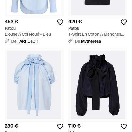
453 €
420 €
Patou
Patou
Blouse À Col Noué - Bleu
T-Shirt En Coton A Manches
Bouffantes - Noir
De
FARFETCH
De
Mytheresa
230 €
710 €