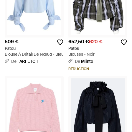
509 €
652,50 €
620 €
Patou
Patou
Blouse À Détail De Nœud - Bleu
Blouses - Noir
De
FARFETCH
De
Miinto
RÉDUCTION