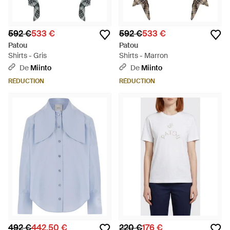
592 €
533 €
592 €
533 €
Patou
Patou
Shirts - Gris
Shirts - Marron
De
Miinto
De
Miinto
RÉDUCTION
RÉDUCTION
492 €
442,50 €
220 €
176 €