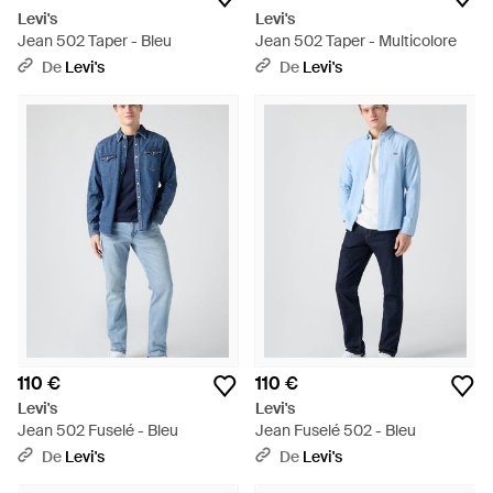
Levi's
Levi's
Jean 502 Taper - Bleu
Jean 502 Taper - Multicolore
De
Levi's
De
Levi's
110 €
110 €
Levi's
Levi's
Jean 502 Fuselé - Bleu
Jean Fuselé 502 - Bleu
De
Levi's
De
Levi's