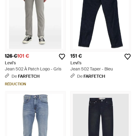
126 €
101 €
151 €
Levi's
Levi's
Jean 502 À Patch Logo - Gris
Jean 502 Taper - Bleu
De
FARFETCH
De
FARFETCH
RÉDUCTION