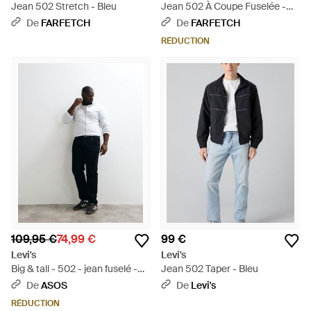
Jean 502 Stretch - Bleu
Jean 502 À Coupe Fuselée -
Bleu
De
FARFETCH
De
FARFETCH
RÉDUCTION
109,95 €
74,99 €
99 €
Levi's
Levi's
Big & tall - 502 - jean fuselé -
Jean 502 Taper - Bleu
Blanc
De
ASOS
De
Levi's
RÉDUCTION