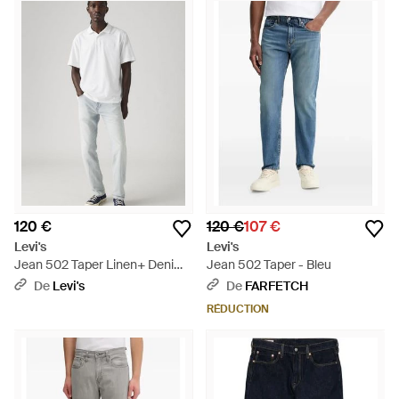
120 €
120 €
107 €
Levi's
Levi's
Jean 502 Taper Linen+ Denim
Jean 502 Taper - Bleu
- Gris
De
Levi's
De
FARFETCH
RÉDUCTION