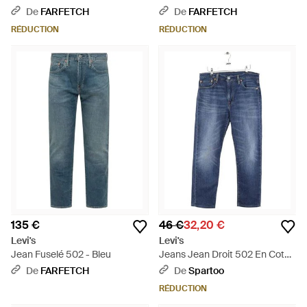
Bleu
De
FARFETCH
De
FARFETCH
RÉDUCTION
RÉDUCTION
135 €
46 €
32,20 €
Levi's
Levi's
Jean Fuselé 502 - Bleu
Jeans Jean Droit 502 En Coton
- Bleu
De
FARFETCH
De
Spartoo
RÉDUCTION