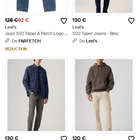
128 €
92 €
130 €
Levi's
Levi's
Jean 502 Taper À Patch Logo -
502 Taper Jeans - Bleu
Bleu
De
FARFETCH
De
Levi's
RÉDUCTION
130 €
120 €