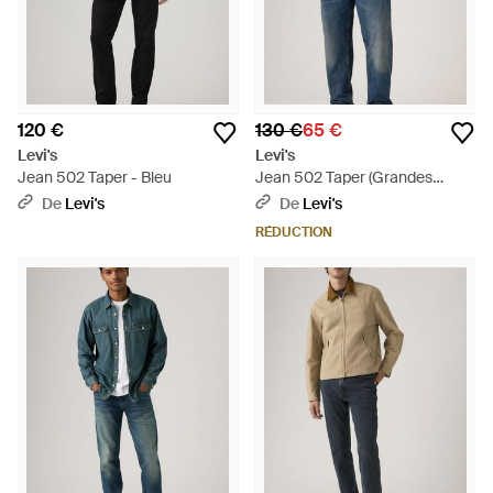
120 €
130 €
65 €
Levi's
Levi's
Jean 502 Taper - Bleu
Jean 502 Taper (Grandes
Tailles) - Bleu
De
Levi's
De
Levi's
RÉDUCTION