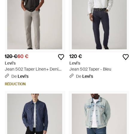
120 €
60 €
120 €
Levi's
Levi's
Jean 502 Taper Linen+ Denim
Jean 502 Taper - Bleu
- Gris
De
Levi's
De
Levi's
RÉDUCTION