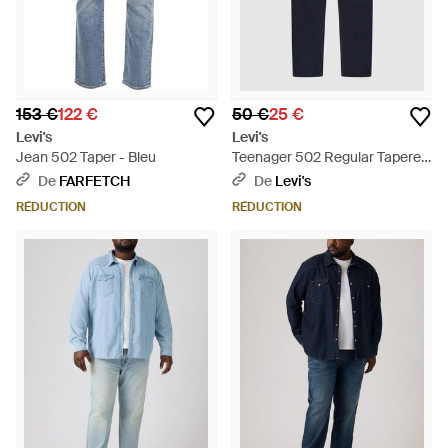
153 €
122 €
50 €
25 €
Levi's
Levi's
Jean 502 Taper - Bleu
Teenager 502 Regular Tapered
Jeans - Bleu
De
FARFETCH
De
Levi's
RÉDUCTION
RÉDUCTION