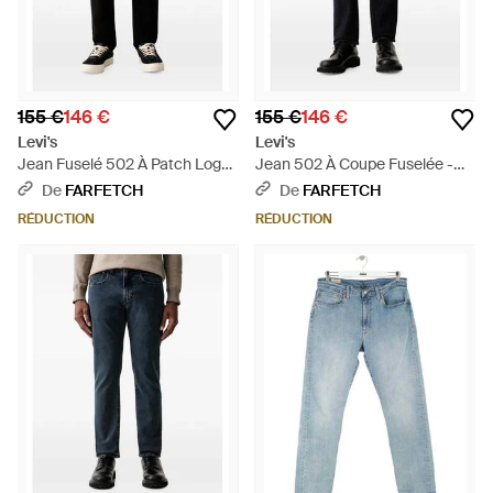
155 €
146 €
155 €
146 €
Levi's
Levi's
Jean Fuselé 502 À Patch Logo
Jean 502 À Coupe Fuselée -
- Noir
Noir
De
FARFETCH
De
FARFETCH
RÉDUCTION
RÉDUCTION