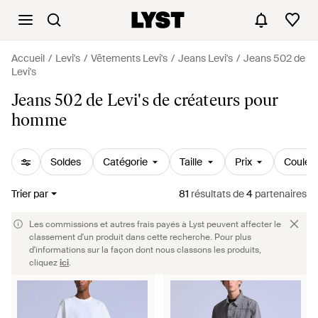
Accueil
Levi's
Vêtements Levi's
Jeans Levi's
Jeans 502 de
Levi's
Jeans 502 de Levi's de créateurs pour
homme
Soldes
Catégorie
Taille
Prix
Couleu
Trier par
81
résultats
de
4
partenaires
Les commissions et autres frais payés à Lyst peuvent affecter le
classement d'un produit dans cette recherche. Pour plus
d'informations sur la façon dont nous classons les produits,
cliquez
ici
.