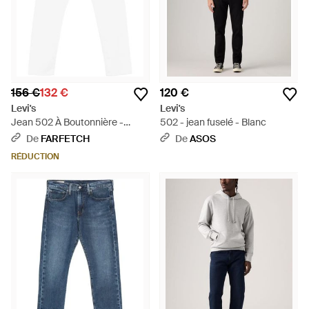
156 €
132 €
120 €
Levi's
Levi's
Jean 502 À Boutonnière -
502 - jean fuselé - Blanc
Blanc
De
FARFETCH
De
ASOS
RÉDUCTION