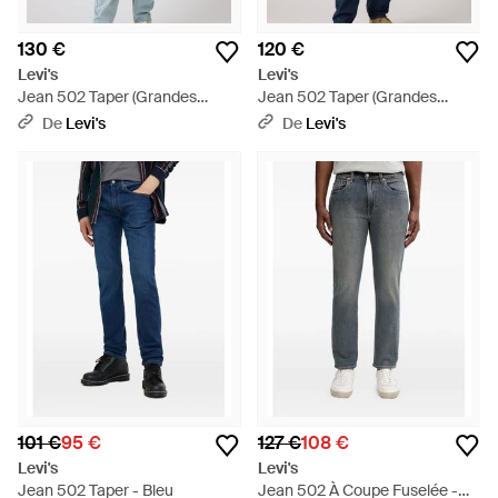
130 €
120 €
Levi's
Levi's
Jean 502 Taper (Grandes
Jean 502 Taper (Grandes
Tailles) - Bleu
Tailles) - Bleu
De
Levi's
De
Levi's
101 €
95 €
127 €
108 €
Levi's
Levi's
Jean 502 Taper - Bleu
Jean 502 À Coupe Fuselée -