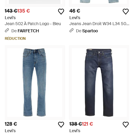
143 €
135 €
46 €
Levi's
Levi's
Jean 502 À Patch Logo - Bleu
Jeans Jean Droit W34 L34 502
- Bleu
De
FARFETCH
De
Spartoo
RÉDUCTION
128 €
138 €
121 €
Levi's
Levi's