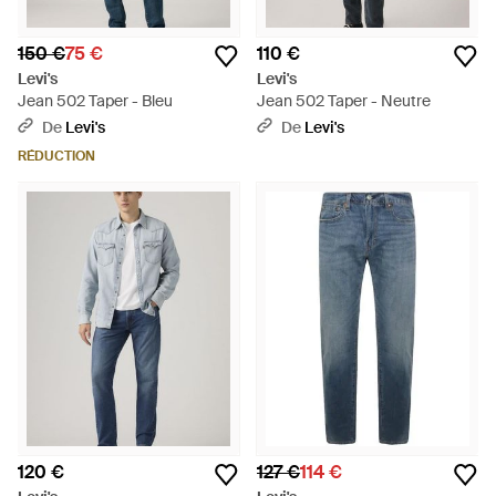
150 €
75 €
110 €
Levi's
Levi's
Jean 502 Taper - Bleu
Jean 502 Taper - Neutre
De
Levi's
De
Levi's
RÉDUCTION
120 €
127 €
114 €