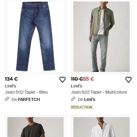
134 €
110 €
55 €
Levi's
Levi's
Jean 502 Taper - Bleu
Jean 502 Taper - Multicolore
De
FARFETCH
De
Levi's
RÉDUCTION