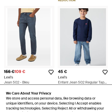
RÉDUCTION
156 €
109 €
45 €
Levi's
Levi's
Jean 502 - Bleu
Enfant Jean 502 Regular Taper
- Bleu
De
FARFETCH
De
Levi's
We Care About Your Privacy
We Care About Your Privacy
RÉDUCTION
We store and access personal data, like browsing data or
We store and access personal data, like browsing data or
unique identifiers, on your device. Selecting I Accept enables
unique identifiers, on your device. Selecting I Accept enables
tracking technologies. Selecting Reject All or withdrawing your
tracking technologies. Selecting Reject All or withdrawing your