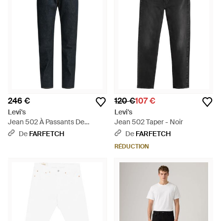
246 €
120 €
107 €
Levi's
Levi's
Jean 502 À Passants De
Jean 502 Taper - Noir
Ceinture - Bleu
De
FARFETCH
De
FARFETCH
RÉDUCTION