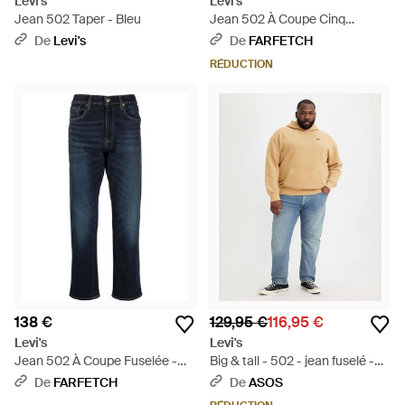
Levi's
Levi's
Jean 502 Taper - Bleu
Jean 502 À Coupe Cinq
Poches - Bleu
De
Levi's
De
FARFETCH
RÉDUCTION
138 €
129,95 €
116,95 €
Levi's
Levi's
Jean 502 À Coupe Fuselée -
Big & tall - 502 - jean fuselé -
Bleu
délavage moyen vintage - Bleu
De
FARFETCH
De
ASOS