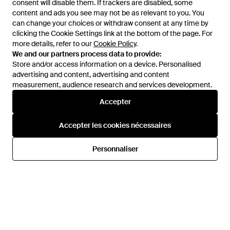
consent will disable them. If trackers are disabled, some
consent will disable them. If trackers are disabled, some
content and ads you see may not be as relevant to you. You
content and ads you see may not be as relevant to you. You
can change your choices or withdraw consent at any time by
can change your choices or withdraw consent at any time by
clicking the Cookie Settings link at the bottom of the page. For
clicking the Cookie Settings link at the bottom of the page. For
more details, refer to our
more details, refer to our
Cookie Policy
Cookie Policy
.
.
We and our partners process data to provide:
We and our partners process data to provide:
Store and/or access information on a device. Personalised
Store and/or access information on a device. Personalised
advertising and content, advertising and content
advertising and content, advertising and content
measurement, audience research and services development.
measurement, audience research and services development.
Accepter
Accepter
137 €
116 €
165 €
115 €
Levi's
Levi's
Accepter les cookies nécessaires
Accepter les cookies nécessaires
Jean 502 À Patch Logo -
Jean 502 À Coupe Cinq
Marron
Poches - Bleu
De
FARFETCH
De
FARFETCH
Personnaliser
Personnaliser
RÉDUCTION
RÉDUCTION